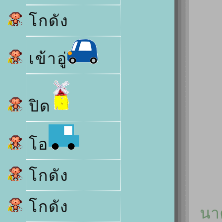
กดัง
เข้าอู่
ปิด
อ
กดัง
กดัง
นา