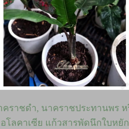
าคราชดำ, นาคราชประทานพร หร
อโลคาเซีย แก้วสารพัดนึกใบหยัก