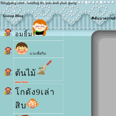
Bloggang.com : weblog for you and your gang
Group Blog
☘️ต้นนาคราชด
อมยิ้ม
วะเพื่อกิน
ต้นไม้
กดัง9เล่า
สิบ