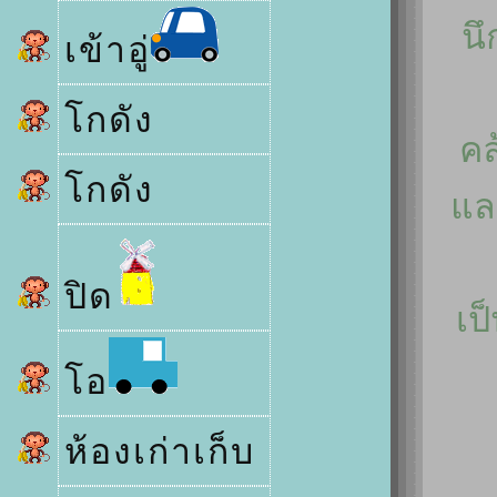
นึ
เข้าอู่
กดัง
ค
กดัง
ละ
ปิด
เป
อ
ห้องเก่าเก็บ