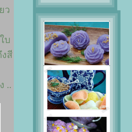
ียว
้ใบ
งสี
 ..