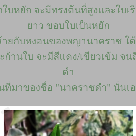
กใบหยัก จะมีทรงต้นที่สูงและใบเร
าว ขอบใบเป็นหยัก
ล้ายกับหงอนของพญานาคราช ใต
ก้านใบ จะมีสีแดง/เขียวเข้ม จนถึ
ดำ
็นที่มาของชื่อ "นาคราชดำ" นั่นเอง