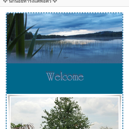
🦅 นกน้อยทำรังแต่พอตัว 🦅