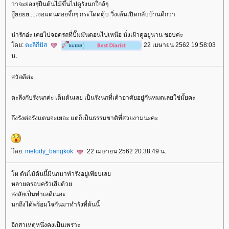
ว่าจะย่องๆปีนต้นไม้ขึ้นไปดูรังนกใกล้ๆ
อู๊ยยยย....เจอแตนต่อยจึ้กๆ กระโดดตุ้บ วิ่งเต้นเปิดกลับบ้านดีกว่า
น่ารักอ่ะ เคยไปจอดรถที่ปั๊มมันตอนไปเหนือ นั่งเฝ้าดูอยู่นาน ชอบค่ะ
ดย:
ตะลีกีปัส
22 เมษายน 2562 19:58:03
น.
สวัสดีค่ะ
ตะลึงกับรังนกค่ะ เต็มต้นเลย เป็นรังนกที่เค้าอาศัยอยู่กันหมดเลยใช่มั้ยคะ
ถึงรังต่อรังแตนจะเยอะ แต่ก็เป็นธรรมชาติที่สวยงามนะคะ
ดย:
melody_bangkok
22 เมษายน 2562 20:38:49 น.
ห ต้นไม้ต้นนี้มีนกมาทำรังอยู่เพียบเล
หลายครอบครัวเสียด้ว
สงสัยเป็นทำเลดีเนอะ
นกถึงได้พร้อมใจกันมาทำรังที่ต้นนี้
อีกสาเหตุหนึ่งคงเป็นเพราะ