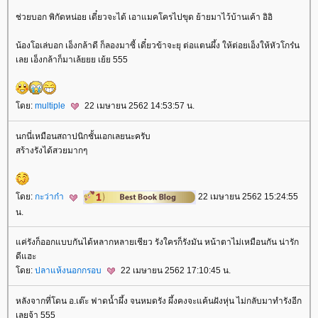
ช่วยบอก พิกัดหน่อย เดี๋ยวจะได้ เอาแมคโครไปขุด ย้ายมาไว้บ้านเค้า อิอิ
น้องโอเล่บอก เอ็งกล้าดี ก็ลองมาซี้ เดี๋ยวข้าจะยุ ต่อแตนผึ้ง ให้ต่อยเอ็งให้หัวโกร๋น
เลย เอ็งกล้าก็มาเล้ยยย เย้ย 555
ดย:
multiple
22 เมษายน 2562 14:53:57 น.
นกนี่เหมือนสถาปนิกชั้นเอกเลยนะครับ
สร้างรังได้สวยมากๆ
ดย:
กะว่าก๋า
22 เมษายน 2562 15:24:55
น.
ค่รังก็ออกแบบกันได้หลากหลายเชียว รังใครก็รังมัน หน้าตาไม่เหมือนกัน น่ารัก
ดีแฮะ
ดย:
ปลาแห้งนอกกรอบ
22 เมษายน 2562 17:10:45 น.
หลังจากที่โดน อ.เต๊ะ ฟาดน้ำผึ้ง จนหมดรัง ผึ้งคงจะแค้นฝังหุ่น ไม่กลับมาทำรังอีก
เลยจ้า 555