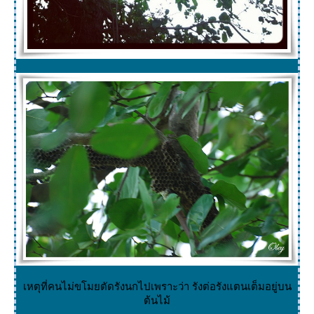
เหตุที่คนไม่ขโมยตัดรังนกไปเพราะว่า รังต่อรังแตนเต็มอยู่บน
ต้นไม้