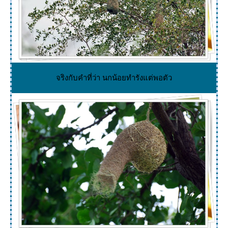
จริงกับคำที่ว่า นกน้อยทำรังแต่พอตัว