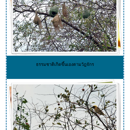
ธรรมชาติเกิดขึ้นเองตามวัฎจักร