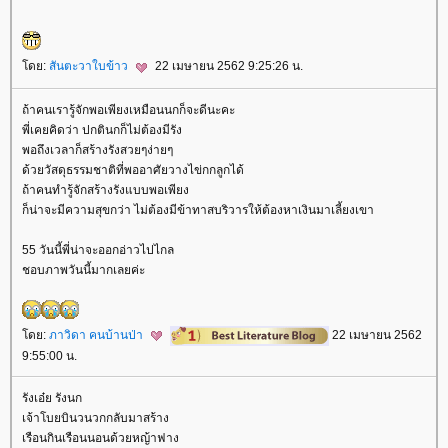
ดย:
สันตะวาใบข้าว
22 เมษายน 2562 9:25:26 น.
ถ้าคนเรารู้จักพอเพียงเหมือนนกก็จะดีนะคะ
พี่เคยคิดว่า ปกตินกก็ไม่ต้องมีรัง
พอถึงเวลาก็สร้างรังสวยๆง่ายๆ
ด้วยวัสดุธรรมชาติที่พออาศัยวางไข่กกลูกได้
ถ้าคนทำรู้จักสร้างรังแบบพอเพียง
ก็น่าจะมีความสุขกว่า ไม่ต้องมีข้าทาสบริวารให้ต้องหาเงินมาเลี้ยงเขา
55 วันนี้พี่น่าจะออกอ่าวไปไกล
ชอบภาพวันนี้มากเลยค่ะ
ดย:
ภาวิดา คนบ้านป่า
22 เมษายน 2562
9:55:00 น.
รังเอ๋ย รังนก
เจ้าโบยบินวนวกกลับมาสร้าง
เรือนกินเรือนนอนด้วยหญ้าฟาง