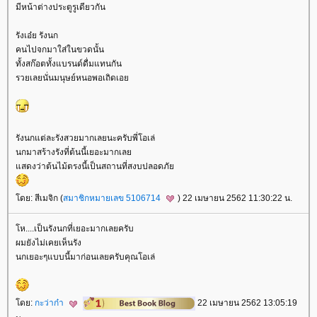
มีหน้าต่างประตูรูเดียวกัน
รังเอ๋ย รังนก
คนไปจกมาใส่ในขวดนั้น
ทั้งสก๊อตทั้งแบรนด์ดื่มแทนกัน
รวยเลยนั่นมนุษย์หนอพอเถิดเอ
รังนกแต่ละรังสวยมากเลยนะครับพี่โอเล่
นกมาสร้างรังที่ต้นนี้เยอะมากเล
สดงว่าต้นไม้ตรงนี้เป็นสถานที่สงบปลอดภั
ดย: สีเมจิก (
สมาชิกหมายเลข 5106714
) 22 เมษายน 2562 11:30:22 น.
ห....เป็นรังนกที่เยอะมากเลยครับ
ผมยังไม่เคยเห็นรัง
นกเยอะๆแบบนี้มาก่อนเลยครับคุณโอเล่
ดย:
กะว่าก๋า
22 เมษายน 2562 13:05:19