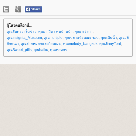
ผู้โหวตบล็อกนี้...
คุณสันตะวาใบข้าว
,
คุณภาวิดา คนบ้านป่า
,
คุณกะว่าก๋า
,
คุณInsignia_Museum
,
คุณmultiple
,
คุณปลาแห้งนอกกรอบ
,
คุณเนินน้ำ
,
คุณวลี
ลักษณา
,
คุณสายหมอกและก้อนเมฆ
,
คุณmelody_bangkok
,
คุณJinnyTent
,
คุณSweet_pills
,
คุณhaiku
,
คุณหอมกร