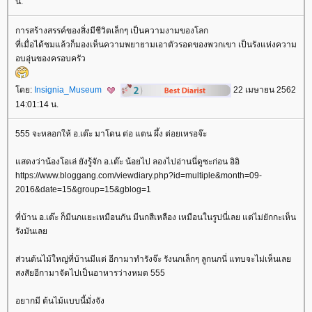
น.
การสร้างสรรค์ของสิ่งมีชีวิตเล็กๆ เป็นความงามของโลก
ที่เมื่อได้ชมแล้วก็มองเห็นความพยายามเอาตัวรอดของพวกเขา เป็นรังแห่งความ
อบอุ่นของครอบครัว
ดย:
Insignia_Museum
22 เมษายน 2562
14:01:14 น.
555 จะหลอกให้ อ.เต๊ะ มาโดน ต่อ แตน ผึ้ง ต่อยเหรอจ๊ะ
สดงว่าน้องโอเล่ ยังรู้จัก อ.เต๊ะ น้อยไป ลองไปอ่านนี่ดูซะก่อน อิอิ
https://www.bloggang.com/viewdiary.php?id=multiple&month=09-
2016&date=15&group=15&gblog=1
ที่บ้าน อ.เต๊ะ ก็มีนกแยะเหมือนกัน มีนกสีเหลือง เหมือนในรูปนี่เลย แต่ไม่ยักกะเห็น
รังมันเล
ส่วนต้นไม้ใหญ่ที่บ้านมีแต่ อีกามาทำรังจ๊ะ รังนกเล็กๆ ลูกนกนี่ แทบจะไม่เห็นเล
สงสัยอีกามาจัดไปเป็นอาหารว่างหมด 555
อยากมี ต้นไม้แบบนี้มั่งจัง