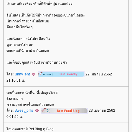
เจ้าแตนนี่เองที่องครักษ์พิทักษ์หมู่บ้านนกน้อ
จินไม่เคยเห็นต้นไม้ที่มีนกมาทำรังเยอะขนาดนี้เลยค่ะ
เป็นภาพที่สวยงามไปอีกแบบ
ตื่นตาตื่นใจจริง ๆ
ถมรังนกบางรังไม่เหมือนกัน
ดูแปลกตาไปหมด
ขอบคุณที่นำมาฝากกันนะคะ
ละก็ขอบคุณสำหรับคำชมที่บ้านด้วยค่า
ดย:
JinnyTent
22 เมษายน 2562
21:10:51 น.
นกเป็นสถาปนิกที่น่าทึ่งค่ะคุณโอเล่
รังสวยมาก
ความอุตสาหะชั้นยอดด้วยนะคะ
ดย:
Sweet_pills
23 เมษายน 2562
0:01:59 น.
อน่าจอมซ่าส์ Pet Blog ดู Blog