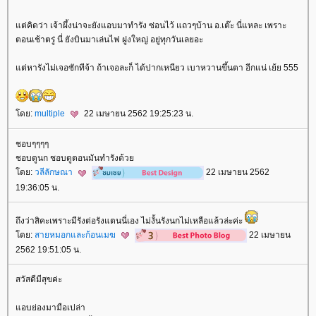
ต่คิดว่า เจ้าผึ้งน่าจะยังแอบมาทำรัง ซ่อนไว้ แถวๆบ้าน อ.เต๊ะ นี่แหละ เพราะ
ตอนเช้าตรู่ นี่ ยังบินมาเล่นไฟ ฝูงใหญ่ อยู่ทุกวันเลยอะ
ต่หารังไม่เจอซักทีจ้า ถ้าเจอละก็ ได้ปากเหนียว เบาหวานขึ้นตา อีกแน่ เย้ย 555
ดย:
multiple
22 เมษายน 2562 19:25:23 น.
ชอบๆๆๆๆ
ชอบดูนก ชอบดูตอนมันทำรังด้ว
ดย:
วลีลักษณา
22 เมษายน 2562
19:36:05 น.
ถึงว่าสิคะเพราะมีรังต่อรังแตนนี่เอง ไม่งั้นรังนกไม่เหลือแล้วล่ะค่ะ
ดย:
สายหมอกและก้อนเมฆ
22 เมษายน
2562 19:51:05 น.
สวัสดีมีสุขค่ะ
อบย่องมามือเปล่า