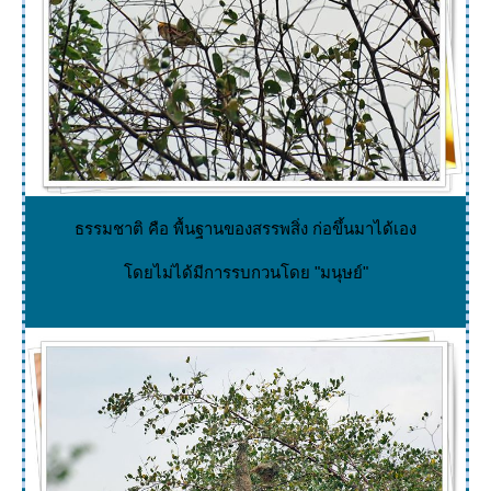
ธรรมชาติ คือ พื้นฐานของสรรพสิ่ง ก่อขึ้นมาได้เอง
ดยไม่ได้มีการรบกวนโดย "มนุษย์"