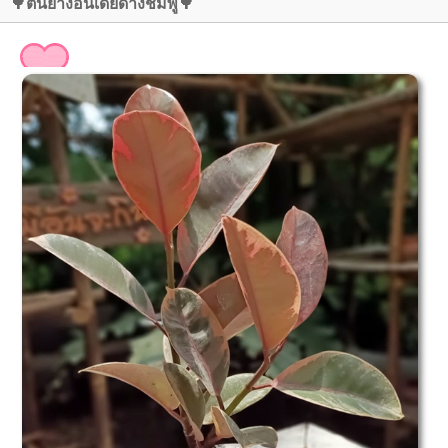
🌳ต้นยางอินเดียด่างชมพู🌳