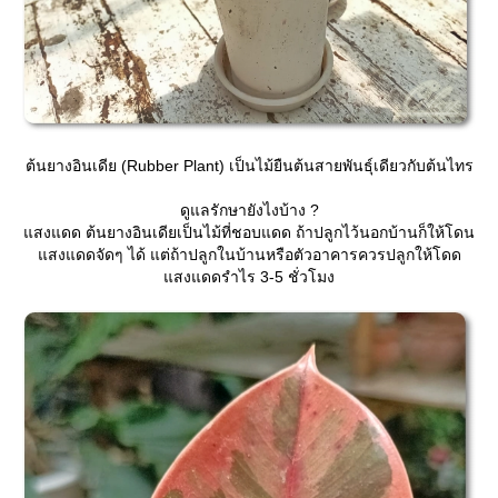
ต้นยางอินเดีย (Rubber Plant) เป็นไม้ยืนต้นสายพันธุ์เดียวกับต้นไทร
ดูแลรักษายังไงบ้าง ?
สงแดด ต้นยางอินเดียเป็นไม้ที่ชอบแดด ถ้าปลูกไว้นอกบ้านก็ให้โดน
สงแดดจัดๆ ได้ แต่ถ้าปลูกในบ้านหรือตัวอาคารควรปลูกให้โดด
สงแดดรำไร 3-5 ชั่วโมง