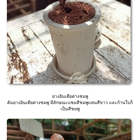
างอินเดียด่างชมพู
ต้นยางอินเดียด่างชมพู มีลักษณะแซมสีชมพูแทนสีขาว และก้านใบก็
เป็นสีชมพู