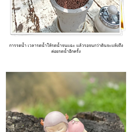
การรดน้ำ เวลารดน้ำให้รดน้ำจนแฉะ แล้วรอจนกว่าดินจะแห้งถึง
ค่อยรดน้ำอีกครั้ง