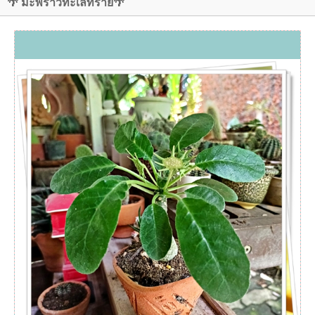
🌴 มะพร้าวทะเลทราย🌴