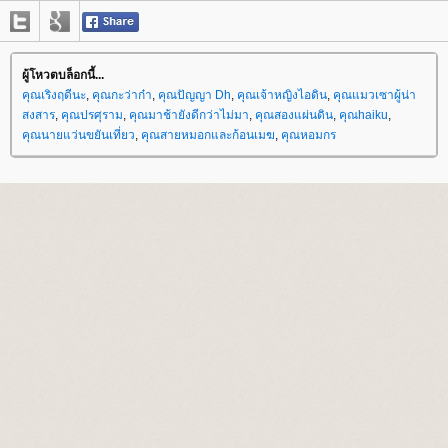
ผู้โหวตบล็อกนี้...
คุณเริงฤดีนะ
,
คุณกะว่าก๋า
,
คุณปัญญา Dh
,
คุณเจ้าหญิงไอดิน
,
คุณแมวเซาผู้น่า
สงสาร
,
คุณปรศุราม
,
คุณมาช้ายังดีกว่าไม่มา
,
คุณสองแผ่นดิน
,
คุณhaiku
,
คุณนายแว่นขยันเที่ยว
,
คุณสายหมอกและก้อนเมฆ
,
คุณหอมกร