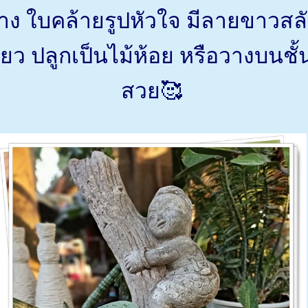
่าง ใบคล้ายรูปหัวใจ มีลายขาวสล
ียว ปลูกเป็นไม้ห้อย หรือวางบนชั้น
สวย🥰