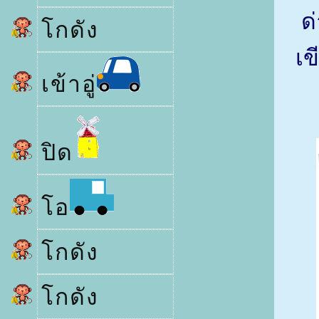
ด
กดัง
เข
เข้าอู่
ปิด
อ
กดัง
กดัง