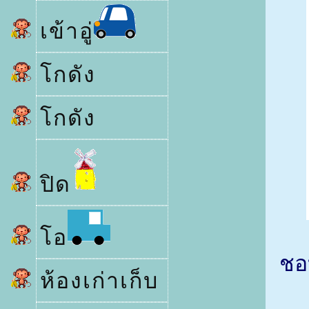
เข้าอู่
กดัง
กดัง
ปิด
อ
ชอ
ห้องเก่าเก็บ