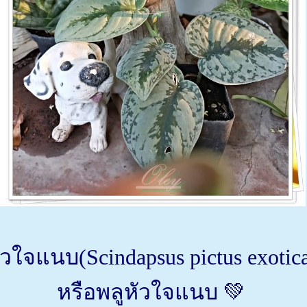
ัวใจแนบ(Scindapsus pictus exotic
หรือ‬พลูหัวใจแนบ 💚