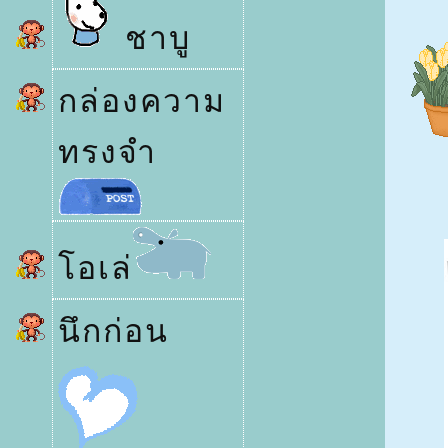
ชาบู
กล่องความ
ทรงจำ
อเล่
นึกก่อน