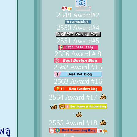
2548 Award#2
2550 Award#4
2551 Award#5
2556 Award # 8
2562 Award #15
2563 Award #16
2564 Award #17
2565 Award #18
พลู