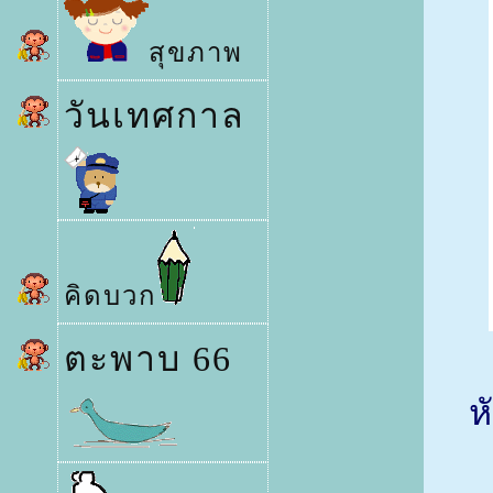
สุขภาพ
วันเทศกาล
คิดบวก
ตะพาบ 66
ห