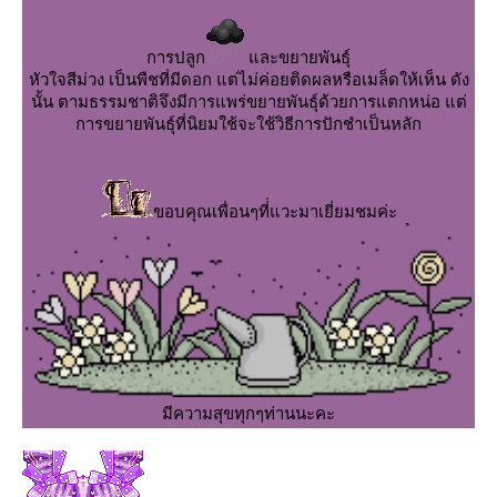
การปลูก
ละขยายพันธุ์
หัวใจสีม่วง เป็นพืชที่มีดอก แต่ไม่ค่อยติดผลหรือเมล็ดให้เห็น ดัง
นั้น ตามธรรมชาติจึงมีการแพร่ขยายพันธุ์ด้วยการแตกหน่อ แต่
การขยายพันธุ์ที่นิยมใช้จะใช้วิธีการปักชำเป็นหลัก
ขอบคุณเพื่อนๆที่่แวะมาเยี่ยมชมค่ะ
มีความสุขทุกๆท่านนะคะ