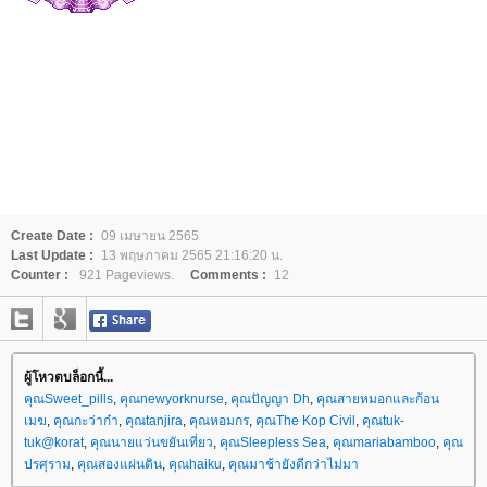
Create Date :
09 เมษายน 2565
Last Update :
13 พฤษภาคม 2565 21:16:20 น.
Counter :
921 Pageviews.
Comments :
12
ผู้โหวตบล็อกนี้...
คุณSweet_pills
,
คุณnewyorknurse
,
คุณปัญญา Dh
,
คุณสายหมอกและก้อน
เมฆ
,
คุณกะว่าก๋า
,
คุณtanjira
,
คุณหอมกร
,
คุณThe Kop Civil
,
คุณtuk-
tuk@korat
,
คุณนายแว่นขยันเที่ยว
,
คุณSleepless Sea
,
คุณmariabamboo
,
คุณ
ปรศุราม
,
คุณสองแผ่นดิน
,
คุณhaiku
,
คุณมาช้ายังดีกว่าไม่มา