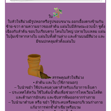
บ
บหัวใจสีม่วงมีรูปหอกหรือรูปขอบขนาน ออกเยื้องตรงข้ามกัน
ซ้าย-ขวา ตามความยาวของลำต้น แผ่นใบมีลักษณะอวบน้ำ ชูตั้ง
เฉียงกับลำต้น ขอบใบเรียบตรง โคนใบใหญ่ ปลายใบแหลม แผ่น
บงุ้มเข้าหากลางใบ แผ่นใบทั้งด้านล่าง และด้านบนมีสีม่วง และ
มีขนปกคลุมทั่วทั้งแผ่นใบ
สรรพคุณหัวใจสีม่วง
• ลำต้น และใบ (ใช้ภายนอก)
– ใบนำขยำ ใช้ประคบดวงตาสำหรับแก้อาการเจ็บตา
– ประเทศไต้หวัน ใช้ใบต้มน้ำดื่มเพื่อช่วยการไหลเวียนโลหิต
ละต้านการอักเสบ และขับสารพิษออกจากร่างกา
– ใบนำมาตำบด หรือ ขยำ ใช้ประคบหรือพอกบริเวณร่างกา
ก้อาการฟกช้ำดำเขียวหรือบวม