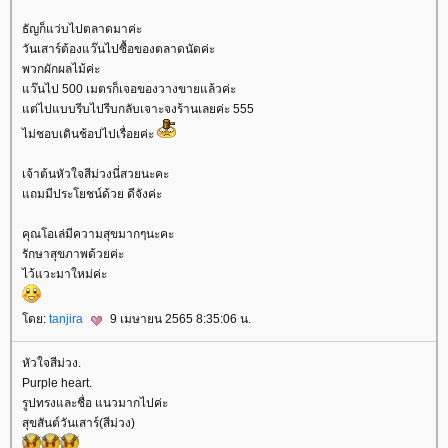
ธัญก็แว่บไปตลาดมาค่ะ
วันเสาร์ต้องแว๊นไปซื้อของตลาดนัดค่ะ
พวกผักผลไม้ค่ะ
ว๊นไป 500 เมตรก็เจอของวางขายแล้วค่ะ
ต่ไปแบบรีบไปรีบกลับเจาะจงร้านเลยค่ะ 555
ไม่ชอบเดินช้อปไปเรื่อยค่ะ
เจ้าต้นหัวใจสีม่วงนี่สวยนะคะ
ถมมีประโยชน์ด้วย ดีจังค่ะ
คุณโอเล่มีความสุขมากๆนะคะ
รักษาสุขภาพด้วยค่ะ
ไว้แวะมาใหม่ค่ะ
ดย:
tanjira
9 เมษายน 2565 8:35:06 น.
หัวใจสีม่วง.
Purple heart.
รูปทรงและชื่อ แนวมากไปค่ะ
สุขสันต์วันเสาร์(สีม่วง)