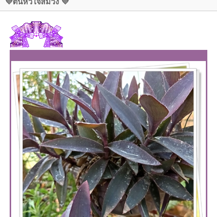
💜ต้นหัวใจสีม่วง 💜