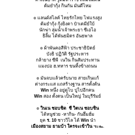
ต้มยำกุ้ง กินกัน มันดีไหม
.
๏ แลนด์สไลค์ ไทยรักไทย ไฟแรงสูง
ต้มยำกุ้ง กุ้งยิงตา ป๋าเตมีย์ใบ้
นักฆ่า ลุ่มน้ำเจ้าพระยา ซีเอไอ
ธิลิ้ม ได้พันธมิตร อันธพาล
.
๏ ผ้าพันคอสีฟ้า ประชาธิปัตย์
บังธิ ปฏิวัติ รัฐประหาร
กล้ายาง ซีพี เนวิน กินสัมประทาน
มงปอ ฮ.ทหาร ขนทิ้งข้างถนน
.
๏ มันจบแล้วครับนาย สายเกินแก้
ต่างกระแส แถสร้างฐาน สารตั้งต้น
Win
หนึ่ง อยู่ดูไบ ปูไปอีกคน
Win
สอง ตั้งตน เป็นใหญ่ ในบุรีรัมย์
.
๏
วินเน ชอบชิด
ชี
วิตเน ชอบชิน
ได้หนูช่วย -หากิน- กันฮึ่มฮั่ม
ุค
ร. 10
ชาววิไล ได้
Win
นำ
เมืองสยาม ยามบ้า ใครจะเข้าวิน
๚ะ๛
.