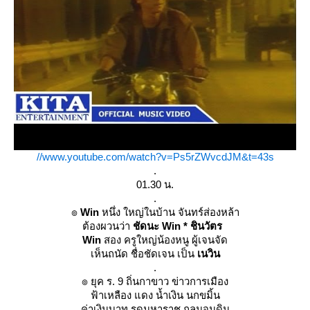
//www.youtube.com/watch?v=Ps5rZWvcdJM&t=43s
.
01.30 น.
.
๏
Win
หนึ่ง ใหญ่ในบ้าน จันทร์ส่องหล้า
ต้องผวนว่า
ชัดนะ Win * ชินวัตร
Win
สอง ครูใหญ่น้องหนู ผู้เจนจัด
เห็นถนัด ชื่อชัดเจน เป็น
เนวิน
.
๏ ยุค ร. 9 ถิ่นกาขาว ข่าวการเมือง
ฟ้าเหลือง แดง น้ำเงิน นกขมิ้น
ค่าเงินบาท รูดมหาราช ถลมจมดิน