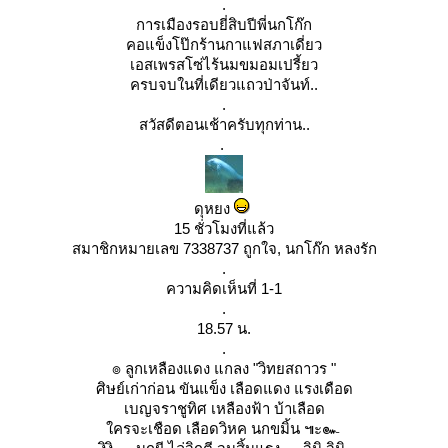
.
การเมืองรอบยี่สิบปีพี่นกโก๊ก
คอแข็งโป๊กร้านกาแฟสภาเดี่ยว
เอสเพรสโซ่ไร้นมขมอมเปรี้ยว
ครบจบในที่เดียวแถวป่าจันท์..
.
สวัสดีตอนเช้าครับทุกท่าน..
.
ดุหยง
15 ชั่วโมงที่แล้ว
สมาชิกหมายเลข 7338737 ถูกใจ, นกโก๊ก หลงรัก
.
ความคิดเห็นที่ 1-1
.
18.57 น.
.
๏ ลูกเหลืองแดง แกลง "วิทยสถาวร "
ศิษย์เก่าก่อน ขันแข็ง เลือดแดง แรงเดือด
เบญจราชูทิศ เหลืองฟ้า บ้าเลือด
ครจะเชือด เลือดวิหค นกขมิ้น ๚ะ๛