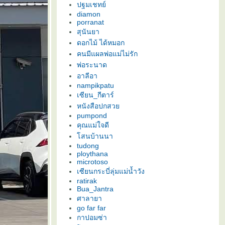
ปฐมเชทย์
diamon
porranat
สุนันยา
ดอกไม้ ได้หมอก
คนมีแผลพ่อแม่ไม่รัก
พ่อระนาด
อาลีอา
nampikpatu
เซียน_กีตาร์
หนังสือปกสว
pumpond
คุณแม่ใจดี
สนบ้านนา
tudong
ploythana
microtoso
เซียนกระบี่ลุ่มแม่น้ำวัง
ratirak
Bua_Jantra
ศาลายา
go far far
กาปอมซ่า