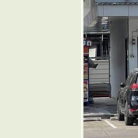
๏ ... กลกวี กวีกล ... ๏
๏ ... สรรพลี้หวน ... ๏
๏ ... ปาตานี ... ๏
๏ ... ตู่เท้งเต้ง >< เค้งทำใจ ... ๏
๏ ... สุดทน คนรุมกินข้าวชาวนา
... ๏
๏ ... ปรัชญาชีวิต ... ๏
๏ ... จำกัด จำขัง จำคุก ... ๏
๏ ... วิถีไทย ใช่ วิถีบรรพบุรุษเรา
... ๏
๏ ... ยุทธศาสตร์ชาติ 20 ปี ... ๏
๏ ... หนามไม้ นาม ไมยราบ ... ๏
๏ ... จินตนาการขวัญกระเจิง ... ๏
๏ ... ฟ้าไทย เริ่ม ใสสว่าง ... ๏
๏ ... ใครจริง จน >< คน จริงใจ ...
๏
๏ ... 13 ศุกร์ อาถรรรพ์ ... ๏
๏ ... ตลบมุ้งล้มระเนระนาด ... ๏
๏ ... ตำนาน เซียมล้อยุทธจักร์ ...
๏