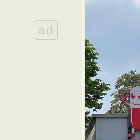
... ๏
๏ ... เบญจวรรณห้าสี - ปืยะมหา
ราชันย์ ... ๏
๏ ...อำนาจ > สานเตี้ย < ล้นฟ้า ...
ad
๏
๏ ... ภาษา พาสับสน ... ๏
๏ ... ชีวิตคิดไฉน ... ๏
๏ ... เงินทอง ของต้องใจ ... ๏
๏ ...ยิ่งเรียน ยิ่งโง่ >< ยิ่งโต ยิ่ง
xxx ... ๏
๏ ... กระแสแปรปรวน ... ๏
๏ ... กลโคลงเก่า ... ๏
๏ ... ใจพิกล จนพิการ ... ๏
๏ ... บทเพลงจากใจกวี ... ๏
๏ ... พอใจรัก ... ๏
๏ ... ขอเป็นเงาใจ ... ๏
๏ ... ไฟรักปักษ์ใต้ ... ๏
๏ ... น่าให้มาเล่น เป็น " นายก "
... ๏
๏ ... ฉันฉลาด อย่าพลาดคำ ฉัน
เฉลียว ... ๏