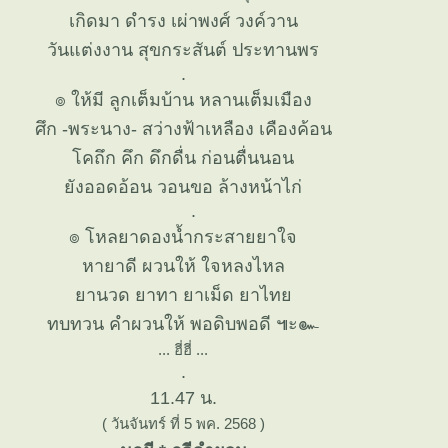
เกิดมา ดำรง เผ่าพงศ์ วงค์วาน
วันแต่งงาน สุขกระสันต์ ประทานพร
.
๏ ให้มี ลูกเต็มบ้าน หลานเต็มเมือง
ศึก -พระนาง- สว่างฟ้าเหลือง เคืองค้อน
คถึก คึก ดึกดื่น ก่อนตื่นนอน
ังออดอ้อน วอนขอ ล้างหน้าไก่
.
๏ โหลยาดองน้ำกระสายยาใจ
หายาดี ผวนให้ ใจหลงไหล
านวด ยาทา ยาเม็ด ยาไท
ทบทวน คำผวนให้ พอดิบพอดี ๚ะ๛
... ฮี่ฮี่ ...
.
11.47 น.
( วันจันทร์ ที่ 5 พค. 2568 )