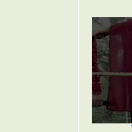
๏ ... (สตง.) : เสียตัวเงิน >< งาบ
สตางค์ : (งตส.) ... ๏
๏ ... ชีวิตวันหยุด สุดสัปดาห์ ... ๏
๏ ... ฉันสงบเสงี่ยม ... ๏
๏ ... ปลดห่วง บ่วงกรรมบ่วงชีวิต
... ๏
๏ ... เลือกแล้ว เลือกเลย ... ๏
๏ ... แสงสีแห่งชีวิต ... ๏
๏ ... กลบท กลโคลงโยงผูกให้แก้
... ๏
๏ ... พรแสวง ... ๏
๏ ...จะริยะทำ ... ๏
๏ ... มีหนี้มาขาย <> มีนายมาขี้
... ๏
๏ ... ตามแต่พี่อ้าย ฉะบายใจทำ ...
๏
๏ ... เทศกาลปีใหม่ไทย ... ๏
๏ ... เมณฑกา & วงศ์มณฑา ... ๏
๏ ... ผัวผ่อนผ้าผวย ... ๏
๏ ... กลกาพย์ <กลอน> โคลงกล