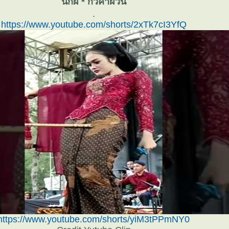
นกผี * กวีคำผวน
.
https://www.youtube.com/shorts/2xTk7cI3YfQ
https://www.youtube.com/shorts/yiM3tPPmNY0