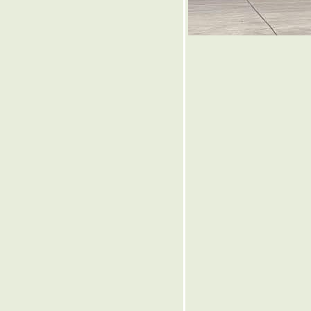
๏ ... นมสดไทย เททิ้งไป ให้ซื้อ
นมผงเทศมาลี้ยงลูก ... ๏
๏ ... ผวนกลบทกลอน " ศรเสียบ
ทรวง " ... ๏
๏ ... ยานีฉันท์ - เล่นกันได้ -
หลายรูปแบบ ... ๏
๏ ... วิหค รำแพนหาง ตลบ
ระเนระนาด ... ๏
๏ ... พลังแฝง แรงฤทธิ์ ... ๏
๏ ... ใจสนองใจ ... ๏
๏ ... ได้เวลา ตาสว่าง กันบ้างหรือ
ัง ... ๏
๏ ... ฉันโดนยำ แปดตำลึง ... ๏
๏ ... กลอนกล่อมนิทรา ... ๏
๏ ... รู้รักษา ตัวรอด เป็นยอดดี ...
๏
๏ ... ฉันท์บันดาลใจ ... ๏
๏ ... ดุคนบ้า ด่าคนเมา ... ๏
๏ ... ชูกำลังพลังน้ำยา ... ๏
๏ ... เลือดล้างบาทา ... ๏