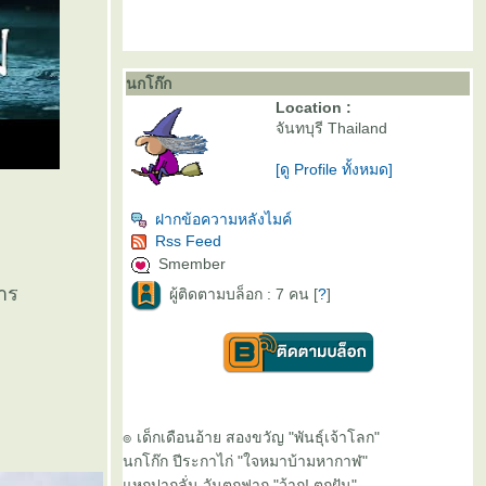
นกโก๊ก
Location :
จันทบุรี Thailand
[ดู Profile ทั้งหมด]
ฝากข้อความหลังไมค์
Rss Feed
Smember
าร
ผู้ติดตามบล็อก : 7 คน [
?
]
อ
๏ เด็กเดือนอ้าย สองขวัญ "พันธุ์เจ้าโลก"
นกโก๊ก ปีระกาไก่ "ใจหมาบ้ามหากาฬ"
หกปากลั่น วันตกฟาก "ว้าก! ตกฝัน"