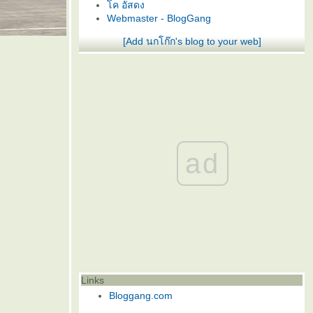
ค อัสดง
Webmaster - BlogGang
[Add นกโก๊ก's blog to your web]
ad
Links
Bloggang.com