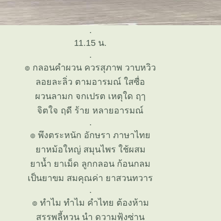
.
11.15 น.
.
๏ กลอนคำผวน ควรสุภาพ วาบหวิว
ลอยละลิ่ว ตามอารมณ์ ใสซื่อ
ผวนลามก จกเปรต เหตุใด ฤๅ
จิตใจ ฤดี ร้าย หลายอารมณ์
.
๏ พึงตระหนัก อักษรา ภาษาไท
าหม้อใหญ่ สมุนไพร ใช้ผสม
าน้ำ ยาเม็ด ลูกกลอน ก้อนกลม
เป็นยาขม สมคุณค่า ยาสวนทวาร
.
๏ ทำไม ทำไม คำไทย ต้องห้าม
สรรพลี้หวน นำ ดวามฟุ้งซ่าน