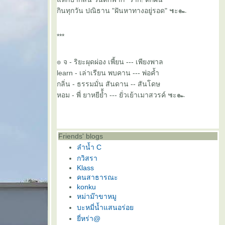
กินทุกวัน ปณิธาน "ฝันหาทางอยู่รอด" ๚ะ๛
***
๏ จ - ริยะผุดผ่อง เพี้ยน --- เพียงพาล
learn - เล่าเรียน พบคาน --- พ่อค้ำ
กลิ่น - ธรรมมั่น สันดาน -- สันโดษ
หอม - พี่ ยาหยีย้้ำ --- ยั่วเย้าเมาสวรค์ ๚ะ๛
Friends' blogs
ลำน้ำ C
กวิสรา
Klass
คนสาธารณะ
konku
หม่าม๊าขาหมู
บะหมี่น้ำแสนอร่อ
ี่หร่า@