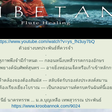
ttps://www.youtube.com/watch?v=ys_fN3uy7bQ
ตัวอย่างบทประพันธ์ที่ควรจำ
.
ุภาพพึงจำมีกำหนด --- กลอนหนึ่งบทสี่วรรคกรองอักษร
างค์นับศัพท์สุนทร --- อาจยิ่งหย่อนเจ็ดหรือเก้าเข้าหลักก
.
คำคล้องจองต้องสัมผัส --- สลับจัดรับรองส่งประสงค์สมาน
ำต้องเรียงเยี่ยงโบราณ --- เป็นกลอนกานท์ครบครันฉันท์นี้เ
.
นีย์ นาครทรรพ ... ม.ล.บุญเหลือ เทพสุวรรณ ประพันธ์
https://www.kroobannok.com/9024