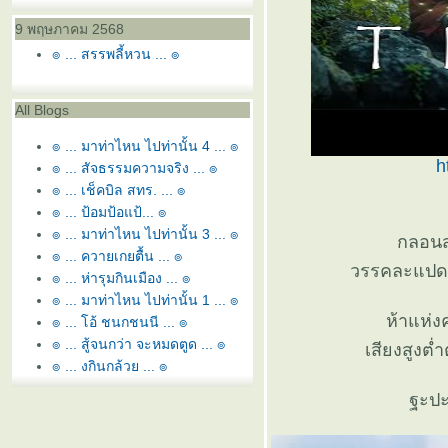
9 พฤษภาคม 2568
๏ ... สรรพลี้หวน ... ๏
All Blogs
๏ ... มาท่าไหน ไปท่านั้น 4 ... ๏
h
๏ ... สัจธรรมความจริง ... ๏
๏ ... เช็คบิล สทร. ... ๏
๏ ... ป้อมป้อแป้... ๏
๏ ... มาท่าไหน ไปท่านั้น 3 ... ๏
กลอนส
๏ ... ควายเกยตื้น ... ๏
วรรคละแปดพย
๏ ... ห่ารุมกินเมือง ... ๏
๏ ... มาท่าไหน ไปท่านั้น 1 ... ๏
ห้าแห่ง
๏ ... โอ้ ชนกชนนี ... ๏
๏ ... สู้จนกว่า จะหมดตูด ... ๏
เสียงสูงต่
๏ ... งูกินกล้วย ... ๏
๏ ... ถ้อยสลับสามชั้น ผันผวน ...
ฐะปะ
๏
๏ ... หูฟัง นั่งเทียน เสี้ยนเล่าข่าว