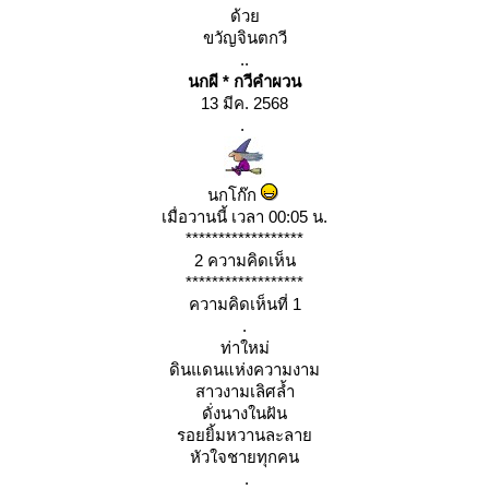
ด้ว
ขวัญจินตกวี
..
นกผี * กวีคำผวน
13 มีค. 2568
.
นกโก๊ก
เมื่อวานนี้ เวลา 00:05 น.
******************
2 ความคิดเห็น
******************
ความคิดเห็นที่ 1
.
ท่าใหม่
ดินแดนแห่งความงาม
สาวงามเลิศล้ำ
ดั่งนางในฝัน
รอยยิ้มหวานละลา
หัวใจชายทุกคน
.