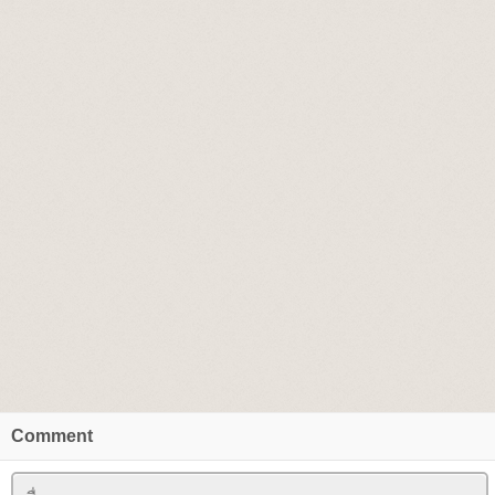
Comment