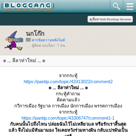
นกโก๊ก
ฝากข้อความหลังไมค์
ผู้ติดตามบล็อก : 7 คน
๏ ... ลีลาท่าใหม่ ... ๏
จากกระทู้
https://pantip.com/topic/43313022/comment2
๏ ... ลีลาท่าใหม่ ... ๏
กระทู้คำถาม
ติดตามแล้ว
กวีการเมือง รัฐบาล การเมือง นักการเมือง พรรคการเมือง
จากกระทู้
https://pantip.com/topic/43306747/comment1-1
กับคนนั้นไปถึงไหน ปล่อยฉันไว้ไม่เหลียวแล หรือรักเราสิ้นสุด
ล้ว จึงไม่แม้หันมามอง ใจเคยหวังร่วมทางฝัน กลับแปรผันเป็น