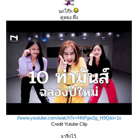
นกโก๊ก
ดุหยง ทึ่ง
//www.youtube.com/watch?v=HhPgw2g_H9Q&t=1s
Credit Yutube Clip
.
จารึกไว้