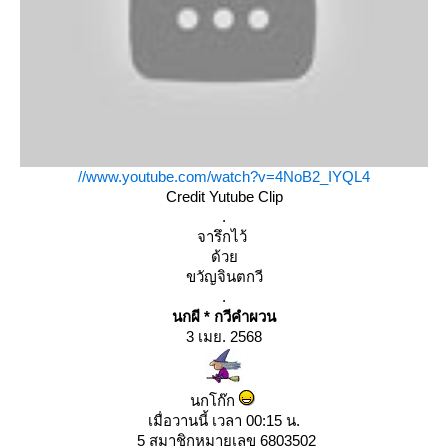
//www.youtube.com/watch?v=4NoB2_IYQL4
Credit Yutube Clip
.
จารึกไว้
ด้ว
ขวัญจินตกวี
.
นกผี * กวีคำผวน
3 เมย. 2568
นกโก๊ก
เมื่อวานนี้ เวลา 00:15 น.
5 สมาชิกหมายเลข 6803502