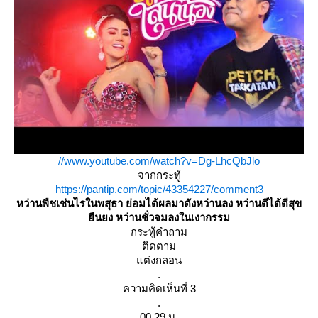
//www.youtube.com/watch?v=Dg-LhcQbJlo
จากกระทู้
https://pantip.com/topic/43354227/comment3
หว่านพืชเช่นไรในพสุธา ย่อมได้ผลมาดังหว่านลง หว่านดีได้ดีสุข
ืนยง หว่านชั่วจมลงในเงากรรม
กระทู้คำถาม
ติดตาม
ต่งกลอน
.
ความคิดเห็นที่ 3
.
00.29 น.