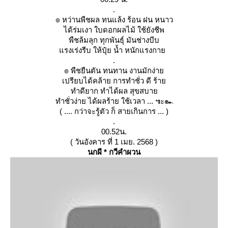
.
๏ หว่านพืชผล ทนแล้ง ร้อน ฝน หนาว
ได้ร่มเงา ใบดอกผลไม้ ใช้ยังชีพ
พืชล้มลุก ทุกพันธุ์ มันช่างบีบ
รงเร่งรีบ ให้ปุ๋ย น้ำ หนักแรงกา
.
๏ พืชยืนตัน ทนทาน งานมักง่า
เปรียบได้คล้าย การทำชั่ว ดี ร้า
ทำดียาก ทำได้ผล สุขสบา
ทำชั่วง่าย ได้ผลร้าย ใช้เวลา ... ๚ะ๛
( .... กว่าจะรู้ตัว ก็ สายเกินการ ... )
.
00.52น.
( วันอังคาร ที่ 1 เมย. 2568 )
นกผี * กวีคำผวน