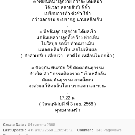
๏ พืชยืนต้น ปลูกง่าย กว่าจะได้ผลมา
ช้เวลา หลายสิบปี ชีช้ำ
เปรียบการทำ ช่วช้า ริยำ
กว่าผลกรรม จะปรากฎ นานเหลือเกิน
.
๏ พืชล้มลุก ปลูกง่าย ได้ผลเร็ว
ต่ล้มเหลว ปลูกทิ้งขว้าง ห่างเหิน
ไม่ใส่ปุ๋ย รดน้ำ ทำหมางเมิน
มลงเพลินกินใบ เลยไม่เห็นผล
( ดังคำเปรียบเทียบว่า - ทำดีไป เหมือนไฟตกน้ำ )
.
๏ ปัจจุบัน ทันสมัย ใช้ ตัดต่อพันธุกรรม
กำเนิด คำ " กรรมติดจรวด " เร็วเหลือล้น
ตัดต่อพันธุธรรม ลามถึงคน
จะส่งผล ให้คนล้นโลก นรกแตก แล ๚ะ๛
.
17.22 น.
( วันพฤหัสบดี ที่ 3 เมย. 2568 )
ดุหยง หลงรัก
Create Date :
04 เมษายน 2568
Last Update :
4 เมษายน 2568 11:05:45 น.
Counter :
343 Pageviews.