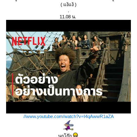
( แง้แง้ )
.
11.08 น.
//www.youtube.com/watch?v=I4qAwwR1aZA
นกโก๊ก