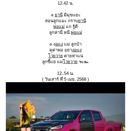
12.42 น.
.
๏
านี
มีมุขเเยะ
สอนลูกแมะ กราบ
านี
พ่อแม่
ก รู้ดี
ลูกห่านี่ หนี
พ่อแม่
.
๏ ง
อแง
ม่ ลูกบ้า
ดุด่าพ่อ อย่า
งอแง
วยวา
ตายห่าแน่
ลูกขี้แย แม่
วยวา
๚ะ๛
.
12..54 น.
( วันเสาร์ ที่ 5 เมย. 2568 )