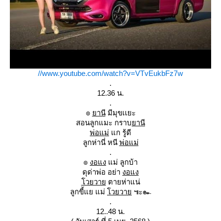
//www.youtube.com/watch?v=VTvEukbFz7w
.
12.36 น.
.
๏
านี
มีมุขเเยะ
สอนลูกแมะ กราบ
านี
พ่อแม่
ก รู้ดี
ลูกห่านี่ หนี
พ่อแม่
.
๏
งอแง
ม่ ลูกบ้า
ดุด่าพ่อ อย่า
งอแง
วยวา
ตายห่าแน่
ลูกขี้แย แม่
วยวา
๚ะ๛
.
12..48 น.