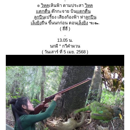
๏
วิหค
เหินฟ้า ตามประสา
วิหค
ตกตื่น
ต๊กกะจาย บิน
ตกตื่น
ลูกปืน
เปรี้ยง เสียงก้องฟ้า ห่า
ลูกปืน
เล็งยิง
ืน ขึ้นนกก่อน ตอน
เล็งยิง
๚ะ๛
( ฮี่ฮี่ )
.
13.05 น.
นกผี * กวีคำผวน
( วันเสาร์ ที่ 5 เมย. 2568 )