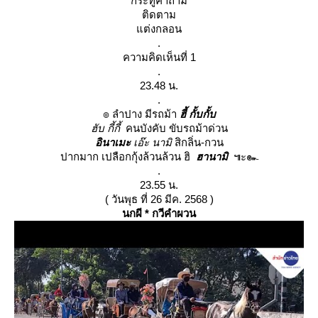
กระทู้คำถาม
ติดตาม
ต่งกลอน
.
ความคิดเห็นที่ 1
.
23.48 น.
.
๏ ลำปาง มีรถม้า
ฮี้ กั้บกั้บ
ฮับ กี้กี้
คนบังคับ ขับรถม้าด่วน
อินาเมะ
เอ๊ะ นามิ
สิกลิ่น-กวน
ปากมาก เปลือกกุ้งล้วนล้วน ฮิ
ฮานามิ
๚ะ๛
.
23.55 น.
( วันพุธ ที่ 26 มีค. 2568 )
นกผี * กวีคำผวน