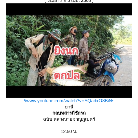
( วันเสาร์ ที่ 5 เมย. 2568 )
//www.youtube.com/watch?v=SQadxO8BiNs
านี
กลบทสารถีชักรถ
ฉบับ หลวงนายชาญภูเบศร์
.
12.50 น.
.