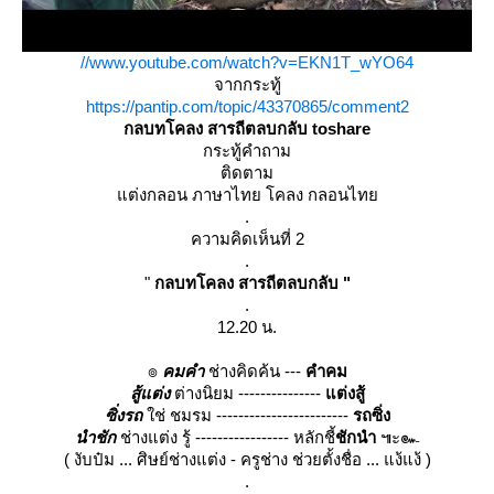
//www.youtube.com/watch?v=EKN1T_wYO64
จากกระทู้
https://pantip.com/topic/43370865/comment2
กลบทโคลง สารถีตลบกลับ toshare
กระทู้คำถาม
ติดตาม
ต่งกลอน ภาษาไทย โคลง กลอนไท
.
ความคิดเห็นที่ 2
.
"
กลบทโคลง สารถีตลบกลับ "
.
12.20 น.
๏
คมคำ
ช่างคิดค้น ---
คำคม
สู้แต่ง
ต่างนิยม ---------------
ต่งสู้
ซิ่งรถ
ช่ ชมรม ------------------------
รถซิ่ง
นำชัก
ช่างแต่ง รู้ ----------------- หลักชี้
ชักนำ
๚ะ๛
( งับป๋ม ... ศิษย์ช่างแต่ง - ครูช่าง ช่วยตั้งชื่อ ... แง้แง้ )
.