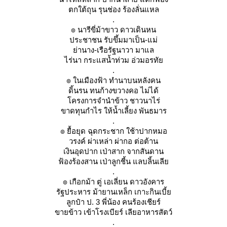
ตกใต้ถุน รุนช่อง ร้องลั่นแหล
.
๏ นารีขี่ม้าขาว ดาวเดินหน
ประชาชน รับขึ้มมาเป็น-แม่
่านาง-เรือรัฐนาวา มาแล
ไร่นา กระแสน้ำท่วม อ่วมอรทั
.
๏ ในเมืองฟ้า ทำนาบนหลังคน
ดิ้นรน ทนก้างขวางคอ ไม่ได้
ครงการจำนำข้าว ชาวนาไร่
ขาดทุนกำไร ให้น้ำเลี้ยง พันธมาร
.
๏ ยื้อยุด ฉุดกระชาก ใช้าปากหมอ
วรงค์ ผ่าเหล่า ผ่ากอ ต่อต้าน
เงินอุดปาก เป่าสาก จากสันดาน
ฟ้องร้องสาน เป่าลูกชี้น แลบลิ้นเลี
.
๏ เกือกม้า ตู่ เอเลี่ยน ดาวอังคาร
รัฐประหาร ม้ายานเหล็ก เกาะกินเบี้
ลูกป๋า ป. 3 พี่น้อง คนร้องเชียร์
ขายข้าว เข้าโรงเบียร์ เลียอาหารสัตว์
.