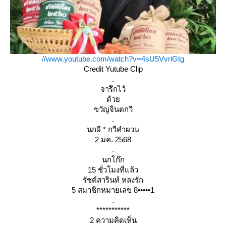
//www.youtube.com/watch?v=4sU5VvriGtg
Credit Yutube Clip
.
จารึกไว้
ด้ว
ขวัญจินตกวี
.
นกผี * กวีคำผวน
2 มค. 2568
.
นกโก๊ก
15 ชั่วโมงที่แล้ว
รัชต์สารินท์ หลงรัก
5 สมาชิกหมายเลข 8•••••1
.
***********
2 ความคิดเห็น