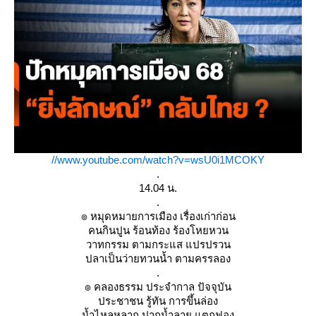
//www.youtube.com/watch?v=wsU0i1MCOKY
.
14.04 น.
.
๏ หมุดหมายการเมือง เรื่องเก่าก่อน
คนกินปูน ร้อนท้อง ร้องโหยหวน
วาทกรรม ตามกระแส แปรปรวน
ปลาเป็นว่ายทวนน้ำ ตามครรลอง
.
๏ คลองธรรม ประจำกาล ปัจจุบัน
ประชาชน รู้ทัน การขึ้นล่อง
น้ำไหลหลาก ปากน้ำลาย แตกฟอง