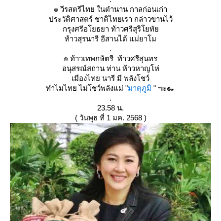
๏ วีรสตรีไทย ในตำนาน กาลก่อนเก่า
ประวัติศาสตร์ ชาติไทยเรา กล่าวขานไว้
กรุงศรีอโยธยา ท้าวศรีสุริโยทั
ท้าวสุรนารี อีสานได้ แม่ยาโม
.
๏ ท้าวเทพกษัตรี ท้าวศรีสุนทร
อนุสรณ์สถาน ท่าน ห้าวหาญโห่
เมืองไทย นารี มี พลังโชว์
ทำไมไทย ไม่โชว์พลังแม่ "
มาตุภูมิ
" ๚ะ๛
.
23.58 น.
( วันพุธ ที่ 1 มค. 2568 )