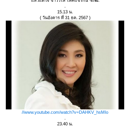
ล้วแต่ใจ ชาววิไล ไลค์แชร์กัน ๚ะ๛
.
15.13 น.
( วันอังคาร ที่ 31 ธค. 2567 )
//www.youtube.com/watch?v=DAHKV_hsMIo
.
23.40 น.
.