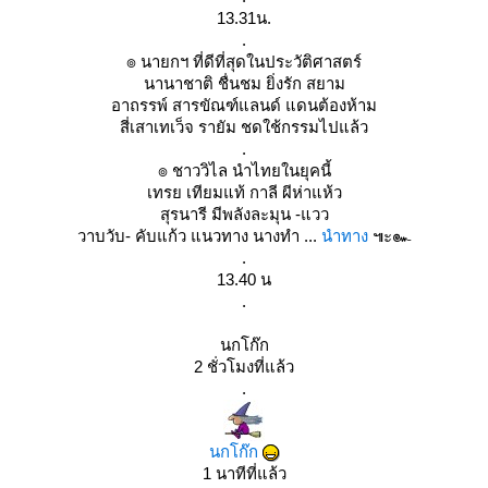
13.31น.
.
๏ นายกฯ ที่ดีที่สุดในประวัติศาสตร์
นานาชาติ ชื่นชม ยิ่งรัก สยาม
อาถรรพ์ สารขัณฑ์แลนด์ แดนต้องห้าม
สี่เสาเทเว็จ รายัม ชดใช้กรรมไปแล้ว
.
๏ ชาววิไล นำไทยในยุคนี้
เทรย เทียมแท้ กาลี ผีห่าแห้ว
สุรนารี มีพลังละมุน -แวว
วาบวับ- คับแก้ว แนวทาง นางทำ ...
นำทาง
๚ะ๛
.
13.40 น
.
นกโก๊ก
2 ชั่วโมงที่แล้ว
.
นกโก๊ก
1 นาทีที่แล้ว