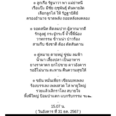
๏ ลูกเรือ รัฐนาวา พา แม่ย่าหนี
เรือแป๊ะ มีชัย ฤชุพันธุ์ ดันพายงัด
เลือกลูกไล่ ให้ รัฏฐาปัติย์
ครองอำนาจ ขาดพลัง ถอยหลังลงคลอง
.
๏ จอดสนิท ติดลมปาก ผู้ลากมากดี
รักลูงตู่ กระจู๋กระจี๋ จ้ำจี้พี่น้อง
วาทกรรม ข้าวเน่า ป่าวร้อง
สามกีบ ชังชาติ ต้อง ดัดสันดาน
.
๏ ตู่หมาย ตายหมู่ ขู่ข่ม ลมฟ้า
น้ำมา เลี้ยงปลา เป็นอาหาร
างราคาตก ยกไปขาย ดาวอังคาร
รออีไม่นาน ตะหาน คืนความสุขให้
.
๏ ขยัน หมั่นเพียร เขียนบทเพลง
ร้องบรรเลง เพลงสวด ไล่ พายุใหญ่
รวยแล้วเลิกราโลง สบายใจ
ทิ้งพี่ใหญ่ ป้อมป่าแตก แบกรับกรรม ๚ะ๛
.
15.07 น.
( วันอังคาร ที่ 31 ธค. 2567 )