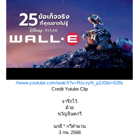
//www.youtube.com/watch?v=RscvyN_p2J0&t=628s
Credit Yutube Clip
.
จารึกไว้
ด้ว
ขวัญจินตกวี
.
นกผี * กวีคำผวน
3 กพ. 2568
.