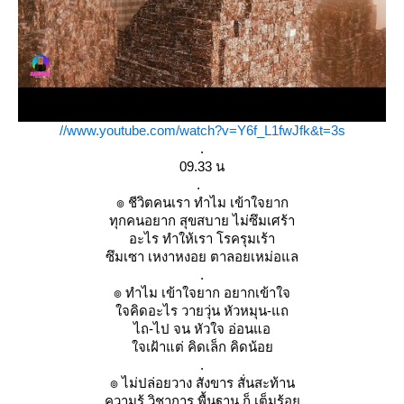
//www.youtube.com/watch?v=Y6f_L1fwJfk&t=3s
.
09.33 น
.
๏ ชีวิตคนเรา ทำไม เข้าใจยาก
ทุกคนอยาก สุขสบาย ไม่ซึมเศร้า
อะไร ทำให้เรา โรครุมเร้า
ซึมเซา เหงาหงอย ตาลอยเหม่อแล
.
๏ ทำไม เข้าใจยาก อยากเข้าใจ
จคิดอะไร วายวุ่น หัวหมุน-แถ
ไถ-ไป จน หัวใจ อ่อนแอ
จเฝ้าแต่ คิดเล็ก คิดน้อ
.
๏ ไม่ปล่อยวาง สังขาร สั่นสะท้าน
ความรู้ วิชาการ พื้นฐาน ก็ เต็มร้อ