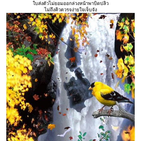
บส่งตัวไม่ยอมออกล่วงหน้าพาบิดปลิว
ไม่ถึงคิวตวรจง่ายใจเจ็บจัง