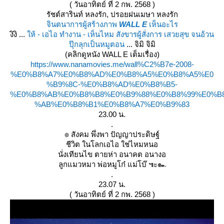
( วันอาทิตย์ ที่ 2 กพ. 2568 )
รัชต์สารินท์ หลงรัก, ปรอยฝนเมษา หลงรัก
จินตนาการผู้สร้างภาพ
WALL E
เห็นอะไร
งิงิ ...
ห้ - เอไอ ทำงาน - เห็นไหม สังขารผู้สั่งการ เสวยสุข จนอ้วน
ปุ๊กลุกเป็นหมูตอน
... จิมิ จิมิ
(คลิกดูหนัง WALL E เต็มเรื่อง)
https://www.nanamovies.me/wall%C2%B7e-2008-
%E0%B8%A7%E0%B8%AD%E0%B8%A5%E0%B8%A5%E0
%B9%8C-%E0%B8%AD%E0%B8%B5-
%E0%B8%AB%E0%B8%B8%E0%B9%88%E0%B8%99%E0%B
%AB%E0%B8%B1%E0%B8%A7%E0%B9%83
23.00 น.
.
๏ สังคม พึ่งพา ปัญญาประดิษฐ์
ชีวิต ในโลกเอไอ ใช่ไหมหนอ
นั่งเทียนไข ตายห่า อนาคต อนางอ
ลูกแมวหมา พ่อหมูโก๋ แม่โบ๊ ๚ะ๛
.
23.07 น.
( วันอาทิตย์ ที่ 2 กพ. 2568 )