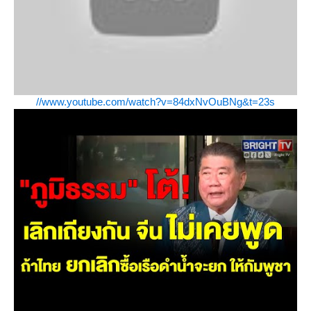
//www.youtube.com/watch?v=84dxNvOuBNg&t=23s