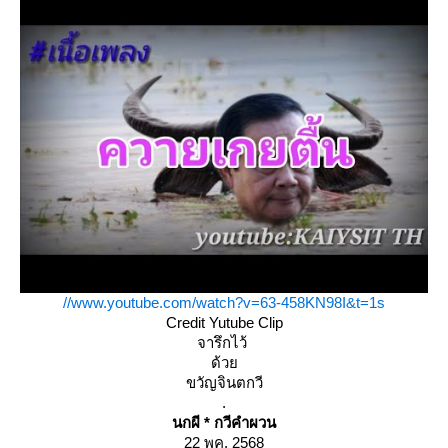
//www.youtube.com/watch?v=63-458KN98I&t=1s
Credit Yutube Clip
จารึกไว้
ด้ว
ขวัญจินตกวี
.
นกผี * กวีคำผวน
22 พค. 2568