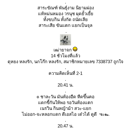
.
สาระขัณฑ์ พันธุ์งาม นิยามผ่อง
ท้หม่นหมอง วรนุช ผุดยั้วเยี้
ทั้งขบกิน ทั้งกัด ถนัดเลี
สาระเสีย ขันแตก แยกเป็นจุล
.
เฒ่ายาจก
14 ชั่วโมงที่แล้ว
ดุหยง หลงรัก, นกโก๊ก หลงรัก, สมาชิกหมายเลข 7338737 ถูกใจ
.
ความคิดเห็นที่ 2-1
.
20.41 น.
.
๏ ชาละวัน มันท้องอืด หืดขึ้นคอ
ดกขี้กันให้พอ รอวันท้องแตก
เนรวิน กินหญ้าม้า สวะ-แยก
ไม่ออก-จะหลอกแดก ดีเอสไอ เด๋วได้ ดูดี ๚ะ๛
.
20.47 น.