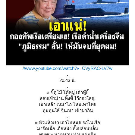
//www.youtube.com/watch?v=CVyRAC-LV7w
.
20.43 น.
.
๏ ขี้ตู่โม้ โต้หมู่ เต้าหู้ยี้
หลบเข้าม่าน ทิ้งขี้ ไว้กองใหญ่
เมาเหล้า เหมาไถ ไหมเทาไท
ทุ่มทุนให้ จีนเทา เข้ามากิน
.
๏ หัวแห้วเรา เอาไปหมด รถไฟเรือ
มารีดเนื้อ เถือหนัง ทั้งปล้อนปลิ้น
ขนขยะ มาเทรวม ท่วมแผ่นดิน