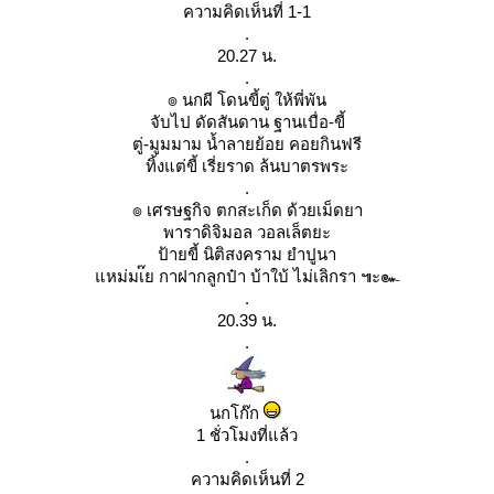
ความคิดเห็นที่ 1-1
.
20.27 น.
.
๏ นกผี โดนขี้ตู่ ให้พี่พัน
จับไป ดัดสันดาน ฐานเบื่อ-ขี้
ตู่-มูมมาม น้ำลายย้อย คอยกินฟรี
ทิ้งแต่ขี้ เรี่ยราด ล้นบาตรพระ
.
๏ เศรษฐกิจ ตกสะเก็ด ด้วยเม็ดยา
พาราดิจิมอล วอลเล็ตยะ
ป้ายขี้ นิติสงคราม ยำปูนา
หม่มเ๊ย กาฝากลูกป๋า บ้าใบ้ ไม่เลิกรา ๚ะ๛
.
20.39 น.
.
นกโก๊ก
1 ชั่วโมงที่แล้ว
.
ความคิดเห็นที่ 2