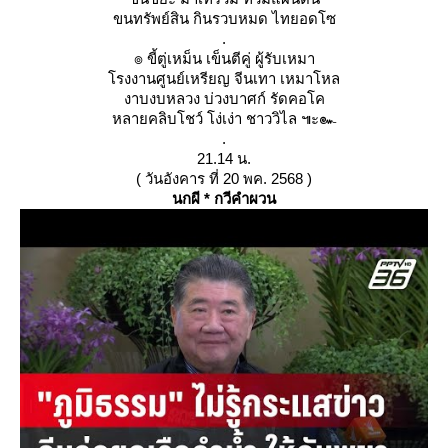
ขนทรัพย์สิน กินรวบหมด ไทยอดโซ
.
๏ ขี้ตู่เหม็น เข็นตีคู่ ผู้รับเหมา
รงงานศูนย์เหรียญ จีนเทา เหมาโหล
งาบงบหลวง บ่วงบาศก์ รัดคอโค
หลายคลิบโชว์ โง่เง่า ชาววิไล ๚ะ๛
.
21.14 น.
( วันอังคาร ที่ 20 พค. 2568 )
นกผี * กวีคำผวน