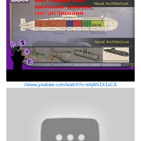
//www.youtube.com/watch?v=eIqWx1X1uCA