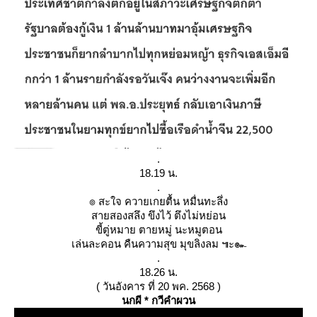
.
18.19 น.
.
๏ สะใจ ควายเกยตื้น หมื่นทะลึ่ง
สายสองสลึง ขึงไว้ ตึงไม่หย่อน
ขี้ตู่หมาย ตายหมู่ นะหมูตอน
เล่นละคอน คืนความสุข มุขลิงลม ๚ะ๛
.
18.26 น.
( วันอังคาร ที่ 20 พค. 2568 )
นกผี * กวีคำผวน