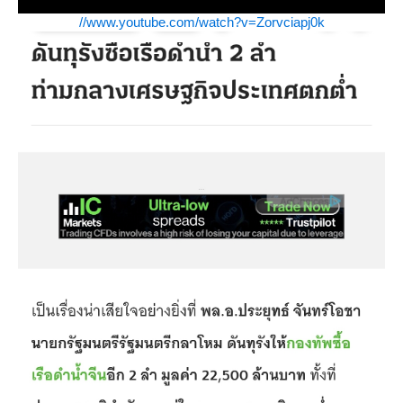
//www.youtube.com/watch?v=Zorvciapj0k