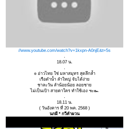
//www.youtube.com/watch?v=1kxpn-A0njE&t=5s
.
18.07 น.
.
๏ อ่าวไทย ใช่ มหาสมุทร สุดลึกล้ำ
เรือดำน้ำ ลำใหญ่ จับได้ง่า
ชาละวัน ลำน้อยน้อย ลอยชา
ไม่เป็นเป้า สายตาใคร ทำใช้เอง ๚ะ๛
.
18.11 น.
( วันอังคาร ที่ 20 พค. 2568 )
นกผี * กวีคำผวน