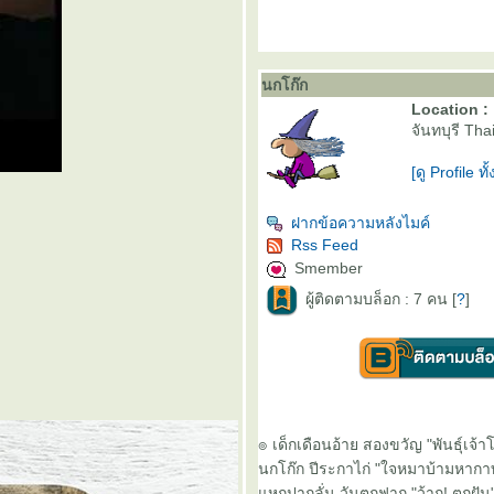
นกโก๊ก
Location :
จันทบุรี Tha
[ดู Profile ท
ฝากข้อความหลังไมค์
Rss Feed
Smember
ผู้ติดตามบล็อก : 7 คน [
?
]
๏ เด็กเดือนอ้าย สองขวัญ "พันธุ์เจ้า
นกโก๊ก ปีระกาไก่ "ใจหมาบ้ามหากา
หกปากลั่น วันตกฟาก "ว้าก! ตกฝัน