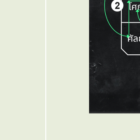
๏ ... ปรัชญา
ชีวิต ... ๏
๏ ... จำกัด จำ
ขัง จำคุก ... ๏
๏ ... วิถีไท
ช่ วิถี
บรรพบุรุษเรา
... ๏
๏ ...
ุทธศาสตร์
ชาติ 20 ปี ... ๏
๏ ... หนามไม้
นาม ไมยราบ
... ๏
๏ ...
จินตนาการ
ขวัญกระเจิง
... ๏
๏ ... ฟ้าไท
เริ่ม ใสสว่าง
... ๏