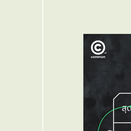
๏ ... ไฟรักปักษ์
ต้ ... ๏
๏ ... น่าให้มา
เล่น เป็น "
นายก " ... ๏
๏ ... ฉันฉลาด
อย่าพลาดคำ
ฉันเฉลียว ... ๏
๏ ... กลกวี กวี
กล ... ๏
๏ ... สรรพลี้
หวน ... ๏
๏ ... ปาตานี ...
๏
๏ ... ตู่เท้งเต้ง
>< เค้งทำใจ ...
๏
๏ ... สุดทน คน
รุมกินข้าว
ชาวนา ... ๏