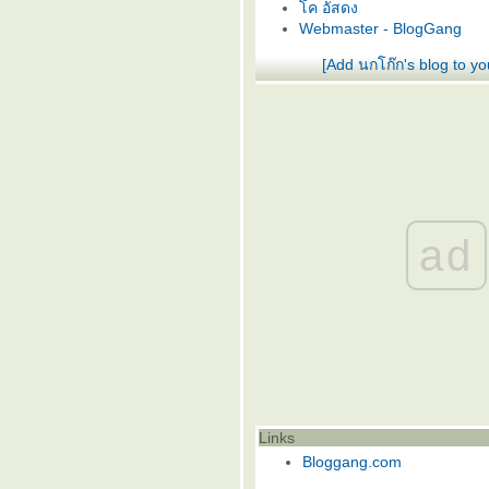
ค อัสดง
Webmaster - BlogGang
[Add นกโก๊ก's blog to y
ad
Links
Bloggang.com