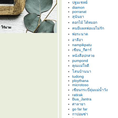
ปฐมเชทย์
diamon
porranat
สุนันยา
ดอกไม้ ได้หมอก
คนมีแผลพ่อแม่ไม่รัก
พ่อระนาด
อาลีอา
nampikpatu
เซียน_กีตาร์
หนังสือปกสว
pumpond
คุณแม่ใจดี
สนบ้านนา
tudong
ploythana
microtoso
เซียนกระบี่ลุ่มแม่น้ำวัง
ratirak
Bua_Jantra
ศาลายา
go far far
กาปอมซ่า