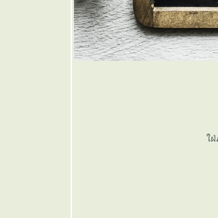
๏ ... สู้จนกว่า
จะหมดตูด ...
๏
๏ ... งูกินกล้ว
... ๏
๏ ... ถ้อยสลับ
สามชั้น
ผันผวน ... ๏
๏ ... หูฟัง นั่ง
เทียน เสี้ยน
เล่าข่าว ... ๏
๏ ...
เบญจวรรณห้า
ฝ่ภ
สี - ปืยะมหา
ราชันย์ ... ๏
๏ ...อำนาจ >
สานเตี้ย < ล้น
ฟ้า ... ๏
๏ ... ภาษา พา
สับสน ... ๏