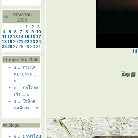
พฤษภาคม
<<
2568
1
2
3
4
5
6
7
8
9
10
11
12
13
14
15
16
17
18
19
20
21
22
23
24
25
26
27
28
29
30
31
h
14 พฤษภาคม 2568
๏ ... กระแส
ปรปรวน ...
⏳📖📘 
๏
๏ ... กลโคลง
เก่า ... ๏
๏ ... ใจพิกล
จนพิการ ... ๏
All Blogs
๏ ... มาท่าไหน