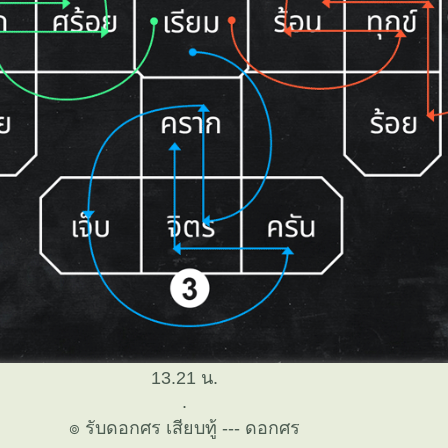
13.21 น.
.
๏ รับดอกศร เสียบทู้ --- ดอกศร