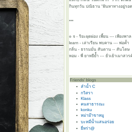
กินทุกวัน ปณิธาน "ฝันหาทางอยู่ร
***
๏ จ - ริยะผุดผ่อง เพี้ยน --- เพียงพาล
learn - เล่าเรียน พบคาน --- พ่อค้ำ
กลิ่น - ธรรมมั่น สันดาน -- สันโดษ
หอม - พี่ ยาหยีย้้ำ --- ยั่วเย้าเมาส
Friends' blogs
ลำน้ำ C
กวิสรา
Klass
คนสาธารณะ
konku
หม่าม๊าขาหมู
บะหมี่น้ำแสนอร่อ
ี่หร่า@