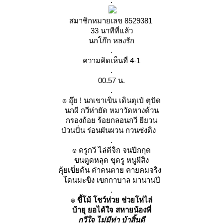
.
สมาชิกหมายเลข 8529381
33 นาทีที่แล้ว
นกโก๊ก หลงรัก
.
ความคิดเห็นที่ 4-1
.
00.57 น.
.
๏ อุ๊ย ! นกเขาเขิน เดินตุเป๋ ตุปัด
นกผี กวีห่ายัด หมาวัดหางด้วน
กรองถ้อย ร้อยกลอนกวี ยียวน
ป่วนปั่น ร่อนผันผวน กวนซ่งติง
.
๏ ครูกวี ไล่ตีจิก จนปีกกุด
ขนตูดหลุด ขุดรู หนูผีสิง
คุ้ยเขี่ยค้น คำคนตาย คายคมจริง
ดนมะขิง เขกกาบาล มานานปี
.
๏
ขี้โม้ โชว์ห่วย ช่วยโห่ไล่
บ้ายุ ยอได้ใจ สหายน้องพี่
กวีใจ ไม่มีท่า บ้าสิ้นดี