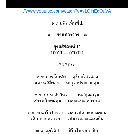
//www.youtube.com/watch?v=vLQjnEdOuVA
.
ความคิดเห็นที่ 1
.
๏ ... ยามทิวาวาร ...๏
.
สุรสสิรีฉันท์ 11
10011 --- 000011
.
23.27 น.
.
๏ ยามอรุโณทัย --- สุริยะไสวส่อง
สงรศมีทอง --- ระอุไอประกายอุ่น
.
๏ ยามประจำวันว่า --- วนสกุณาวุ่น
สรรพวิหคผลุน --- ผละและถลาร่อน
.
๏ จากเนาในรังรวง ---ถลาไปเกาะห่วงคอน
เหินเหาะพเนจร --- ไปนะเจอะแมลงกิน
.
๏ หาผลไม้ป่า --- สิในไพรพนาสิน