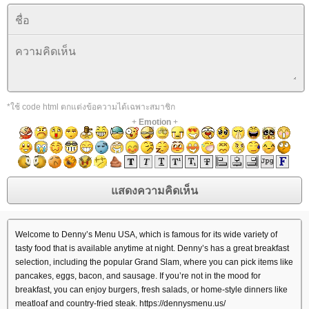
*ใช้ code html ตกแต่งข้อความได้เฉพาะสมาชิก
+
Emotion
+
Welcome to Denny’s Menu USA, which is famous for its wide variety of
tasty food that is available anytime at night. Denny’s has a great breakfast
selection, including the popular Grand Slam, where you can pick items like
pancakes, eggs, bacon, and sausage. If you’re not in the mood for
breakfast, you can enjoy burgers, fresh salads, or home-style dinners like
meatloaf and country-fried steak. https://dennysmenu.us/