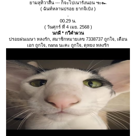
ามลุทิวาสื้น --- ก็จะไปเนารังนอน ๚ะ๛
( ฉันท์หลานปรอย ยากจิเป๋ง )
.
00.29 น.
( วันศุกร์ ที่ 4 เมย. 2568 )
นกผี * กวีคำผวน
ปรอยฝนเมษา หลงรัก, สมาชิกหมายเลข 7338737 ถูกใจ, เดือน
เอก ถูกใจ, nana นะคะ ถูกใจ, ดุหยง หลงรัก