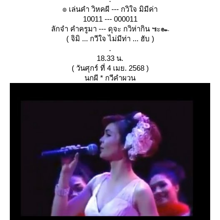
๏ เล่นคำ วิหคผี --- กวิใจ มิมีค่า
10011 --- 000011
ลักจำ คำครูมา --- ดุจะ กวิห่ากิน ๚ะ๛
( จิมิ ... กวีใจ ไม่มีท่า ... ฮับ )
.
18.33 น.
( วันศุกร์ ที่ 4 เมย. 2568 )
นกผี * กวีคำผวน