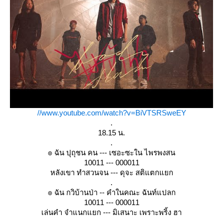
//www.youtube.com/watch?v=BiVTSRSweEY
.
18.15 น.
.
๏ ฉัน ปุถุชน คน --- เซอะซะใน ไพรพงสน
10011 --- 000011
หลังเขา ทำสวนจน --- ดุจะ สติแตกแยก
.
๏ ฉัน กวิบ้านป่า -- คำในคณะ ฉันท์แปลก
10011 --- 000011
เล่นคำ จำแนกแยก --- มิเสนาะ เพราะพริ้ง ฮา
.