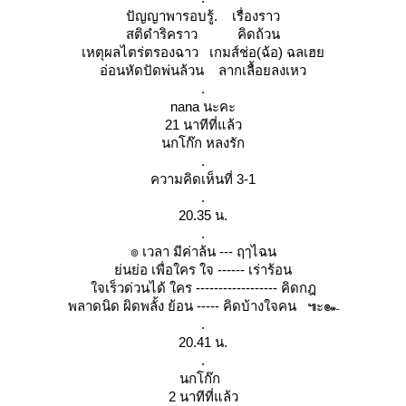
ปัญญาพารอบรู้. เรื่องราว
สติดำริคราว คิดถ้วน
เหตุผลไตร่ตรองฉาว เกมส์ช่อ(ฉ้อ) ฉลเฮ
อ่อนหัดปัดพ่นล้วน ลากเลื้อยลงเหว
.
nana นะคะ
21 นาทีที่แล้ว
นกโก๊ก หลงรัก
.
ความคิดเห็นที่ 3-1
.
20.35 น.
.
๏ เวลา มีค่าล้น --- ฤๅไฉน
่นย่อ เพื่อใคร ใจ ------ เร่าร้อน
จเร็วด่วนได้ ใคร ------------------ คิดกฎ
พลาดนิด ผิดพลั้ง ย้อน ----- คิดบ้างใจคน ๚ะ๛
.
20.41 น.
.
นกโก๊ก
2 นาทีที่แล้ว