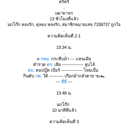
คริคริ
.
เฒ่ายาจก
13 ชั่วโมงที่แล้ว
นกโก๊ก หลงรัก, ดุหยง หลงรัก, สมาชิกหมายเลข 7338737 ถูกใจ
.
ความคิดเห็นที่ 2-1
.
19.34 น.
.
๏
กทม.
กระทืบม้า --- แทนเมี
ตำรวด
ตร.
เลีย --------------- ลูบไล้
ทบ.
ทอปบู๊ต เบียร์ --------------- ไทยเบื่อ
กินตับ
กต.
ต้ ---------- เกือกม้ากลัวตาย ๚ะ๛
---
ฮี่ฮี่
---
.
19.48 น.
.
นกโก๊ก
10 นาทีที่แล้ว
.
ความคิดเห็นที่ 3
.