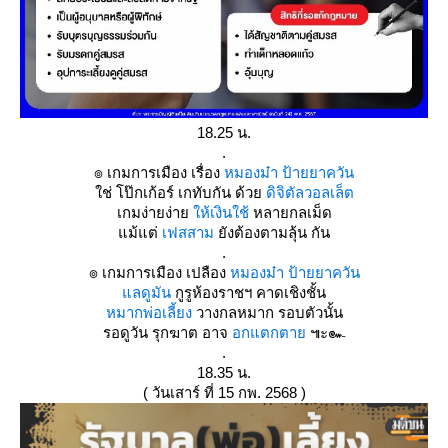
18.25 น.
.
๏ เกมการเมือง เรื่อง
หมองม๋า ป้ายยาควัน
ช่ โป๊กเก้อร์ เกทับกัน ด้ว
ดิจิตัลวอลเล็ต
เกมง่ายง่า
ห้เงินใช้
หลายกลเม็ด
ม้แต่
เฟสสาม
ังต้องตามลุ้น กัน
.
๏ เกมการเมือง เปลือง
หมองม๋า ป้ายยาควัน
ลดูมัน
กูรูห้องราชฯ คาดเชิงชั้น
หมากพ่อเลี้ยง
วางกลหมาก รอบตัวนั้น
รอดูวัน รุกฆาต อาจ
อกแตกตา
๚ะ๛
.
18.35 น.
( วันเสาร์ ที่ 15 กพ. 2568 )