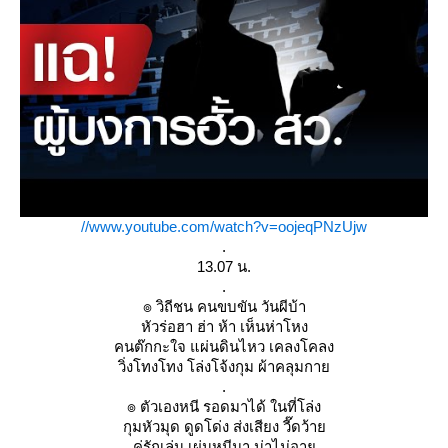
//www.youtube.com/watch?v=oojeqPNzUjw
.
13.07 น.
.
๏ วิถีชน คนขบขัน วันผีบ้า
หัวร่อฮา ฮ่า ห้า เห็นห่าโหง
คนต๊กกะใจ แผ่นดินไหว เคลงโคลง
วิ่งโทงโทง โล่งโจ้งกุม ผ้าคลุมกา
.
๏ ตัวเองหนี รอดมาได้ ในที่โล่ง
กุมหัวมุด ดูดโด่ง ส่งเสียง วี๊ดว้า
คู่รักเล่น เผ่นหนีมา น่าไม่อา