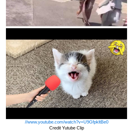
//www.youtube.com/watch?v=U9GfpkltBe0
Credit Yutube Clip