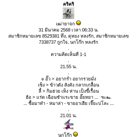
คริคริ
เฒ่ายาจก
31 มีนาคม 2568 เวลา 06:33 น.
สมาชิกหมายเลข 8529381 ทึ่ง, ดุหยง หลงรัก, สมาชิกหมายเลข
7338737 ถูกใจ, นกโก๊ก หลงรัก
.
ความคิดเห็นที่ 1-1
.
21.55 น.
.
๏ อั๊ว > อยากร่ำ อยากรวยมั่ง
เซ็ง > ข้าวตัง สังคัง กลากเกลื้อน
ลี้ > กิมฮวย เห็ง ห่าน เป็งขี้เรื้อน
ฮ้อ > แร่ด เฉือนชำแระขาย อั๊ยหยา ... ๚ะ๛
... ซื้อมาทำ - หมาล่า - ขายอาเฮีย เจี๊ยะบ่โละ ...
.
21.01 น.
นกโก๊ก