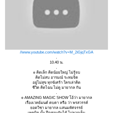
//www.youtube.com/watch?v=M_2iGjqTxGA
.
10.40 น.
.
๏ คิดเล็ก คิดน้อยใหญ่ ไม่รู้จบ
คิดไม่สบ อารมณ์ ระทมจิต
อยู่ไม่สุข ทุกข์เศร้า ใครเล่าคิด
ชีวิต คิดไฉน ไม่ดู มายากล กัน
.
๏ AMAZING MAGIC SHOW โอ้ว่า มายากล
เรื่องเวทย์มนต์ ตบตา หรือ ว่า พรสวรรค์
อดวิชา มายากล แสนมหัศจรรย์
เทคนิด นั้น ฝึกสอนกันได้ ไม่ยากเย็น