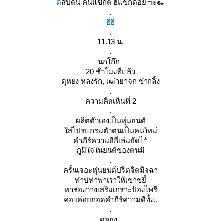
ดี
สัปดน คนแขกตี้ ฮิแขกดอย ๚ะ๛
.
ฮี่ฮี่
.
11.13 น.
.
นกโก๊ก
20 ชั่วโมงที่แล้ว
ดุหยง หลงรัก, เฒ่ายาจก ขำกลิ้ง
.
ความคิดเห็นที่ 2
.
ผลิตตัวเองเป็นหุ่นยนต์
ส่โปรแกรมตัวตนเป็นคนใหม่
คำภีร์ความดีกี่เล่มยัดไว้
ภูมิใจในยนต์ของตนมี
.
ครั้นเจอะหุ่นยนต์ปริตจิตมิจฉา
ทำบ่ท่าพาเราให้เขาขยี้
หาช่องว่างเสริมเกราะป้องไพรี
ค่อยค่อยถอดคำภีร์ความดีทิ้ง..
.
ดุหยง