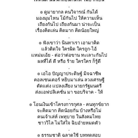
.
๏ ดูมายากล คนวิจารณ์ กันได้
มองมุมไหน โม้กันไป ให้ความเห็น
เถียงกันไป เถียงกันมา น่าจะเป็น
เรื่องคิดเล่น คิดมาก คิดน้อยใหญ่
.
๏ ฟังเขาว่า นินทาเรา เอามาคิด
ล้วติดใจ ใครผิด ใครถูก-ไอ้
หม่มเอ้ย - ต่อว่าต่อขาน ทะเลาะกันไป
ผลที่ได้ ดี หรือ ร้าย ใครใคร ก็รู้ดี
.
๏ เอไอ ปัญญาประดิษฐ์ มิจฉาชีพ
คอลเซนเตอร์ หยิบมาเล่น ลวงเศรษฐี
ตัดแต่ง เเปลงเสียง นายกรัฐมนตรี
ส่งแอฟปลิเคชั่น มา ขอบริจาค - ให้
.
๏ โอนเงินเข้าโครงการกุศล - คนทุกข์ยาก
จะคิดมาก คิดน้อยกัน บ้างหรือไม่
คนเจ้าเล่ห์ เพทุบาย ในสังคมไท
ชาววิไล ไม่ใส่ใจ ฉิบอ๋ายหมดตัว
.
๏ ธรรมชาติ ฉลาดใช้ บททดสอบ