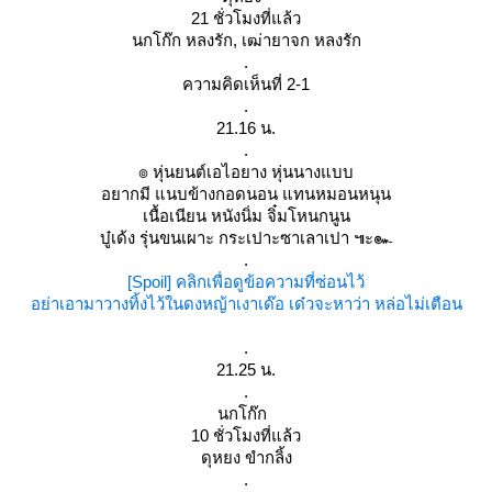
21 ชั่วโมงที่แล้ว
นกโก๊ก หลงรัก, เฒ่ายาจก หลงรัก
.
ความคิดเห็นที่ 2-1
.
21.16 น.
.
๏ หุ่นยนต์เอไอยาง หุ่นนางแบบ
อยากมี แนบข้างกอดนอน แทนหมอนหนุน
เนื้อเนียน หนังนิ่ม จิ๋มโหนกนูน
บู๋เด้ง รุ่นขนเผาะ กระเปาะซาเลาเปา ๚ะ๛
.
[Spoil] คลิกเพื่อดูข้อความที่ซ่อนไว้
อย่าเอามาวางทิ้งไว้ในดงหญ้าเงาเด๊อ เด๋วจะหาว่า หล่อไม่เตือน
.
21.25 น.
.
นกโก๊ก
10 ชั่วโมงที่แล้ว
ดุหยง ขำกลิ้ง
.