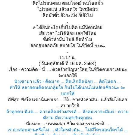
คิดไม่รอบคอบ ตอบโจทย์ คนโฉดชั่ว
ไม่รอดแน่ แล้วแต่ใจ ใครมืดมัว
คิดมั่วซั่ว จ๊งกะเบ็ง ก็เจ๊งไป
.
๏ ได้ยินอะไร เก็บไปคิด แม้นิดหน่อ
เสียเวลา ไม่ใช้น้อย เลยใช่ไหม
ชั่งหัวห่ามัน ไปสิ คิดทำไม
จออยูปลอดภัย สบายใจ ในชีวิตนี้ ๚ะ๛
.
11.17 น.
( วันพฤหัสบดี ที่ 16 มค. 2568 )
เรื่อง - ความคิด - นี่ ... ตัวสร้างปัญหาใหญ่ในชีวิตคนเราเลยนะ
จะบอกให้
ฟังเขามา แล้ว - คิดมาก ... คิดเล็กคิดน้อย ... คิดไม่ตก ...
ทำให้ หลายคนคิดจนกลุ้มใจ กินไม่ได้นอนไม่หลับเชียวนะ จะ
บอกให้
ดีที่สุด ฟังใครเขานินทาเรา ... งิงิ - ช่างหัวห่ามัน - แล้วลืมไปเล
... สบายใจฮิ
ถ้าทุกคน มีแต่ ... ความคิดสร้างสรรค์ ... สังคมเราจะมีแต่ - ความ
ดีงาม มีความสุขกันทุกคน
นี่แหละ ... บททดสอบชีวิต ของ ธรรมชาติ ...
เราจะสอบผ่านหรือไม่ ... ตัวใครตัวมัน ... ไม่มีใครสอนใครได้ ...