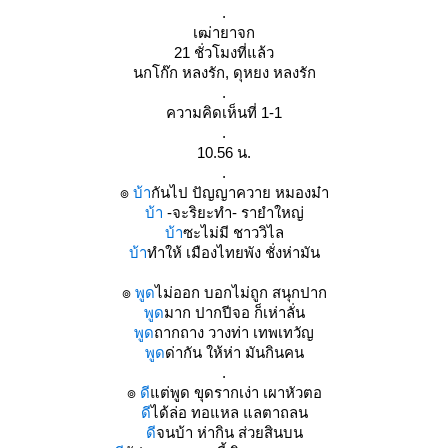
.
เฒ่ายาจก
21 ชั่วโมงที่แล้ว
นกโก๊ก หลงรัก, ดุหยง หลงรัก
.
ความคิดเห็นที่ 1-1
.
10.56 น.
.
๏
บ้า
กันไป ปัญญาควาย หมองม๋า
บ้า
-จะริยะทำ- รายำใหญ่
บ้า
ซะไม่มี ชาววิไล
บ้า
ทำให้ เมืองไทยพัง ชั่งห่ามัน
๏
พูด
ไม่ออก บอกไม่ถูก สนุกปาก
พูด
มาก ปากปีจอ ก็เห่าลั่น
พูด
ถากถาง วางท่า เทพเทวัญ
พูด
ด่ากัน ให้ห่า มันกินคน
.
๏
ดี
ต่พูด ขุดรากเง่า เผาหัวตอ
ดี
ได้ล่อ ทอแหล แลตาถลน
ดี
จนบ้า ห่ากิน ส่วยสินบน