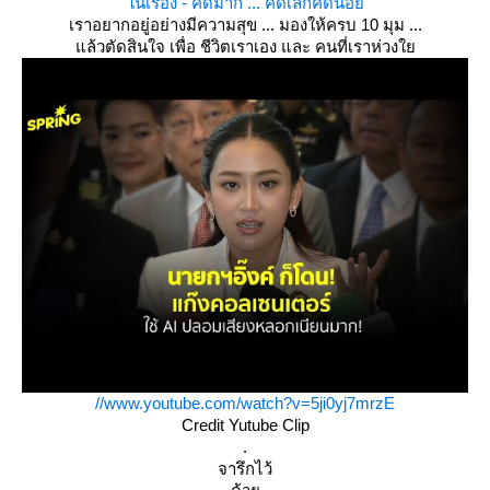
นเรื่อง - คิดมาก ... คิดเล็กคิดน้อ
เราอยากอยู่อย่างมีความสุข ... มองให้ครบ 10 มุม ...
ล้วตัดสินใจ เพื่อ ชีวิตเราเอง และ คนที่เราห่วง
//www.youtube.com/watch?v=5ji0yj7mrzE
Credit Yutube Clip
.
จารึกไว้