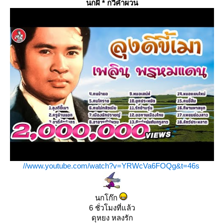
นกผี * กวีคำผวน
//www.youtube.com/watch?v=YRWcVa6FOQg&t=46s
นกโก๊ก
6 ชั่วโมงที่แล้ว
ดุหยง หลงรัก