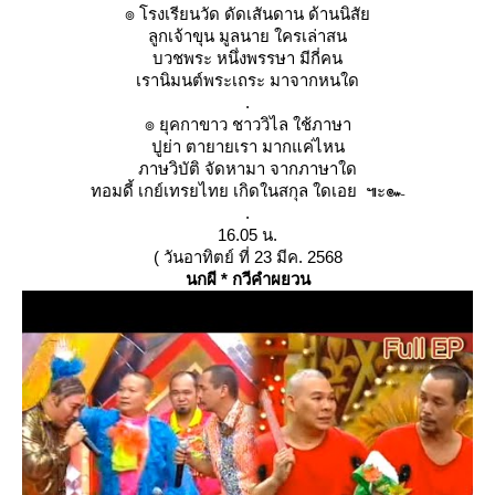
๏ โรงเรียนวัด ดัดเสันดาน ด้านนิสั
ลูกเจ้าขุน มูลนาย ใครเล่าสน
บวชพระ หนึ่งพรรษา มีกี่คน
เรานิมนต์พระเถระ มาจากหนใด
.
๏ ยุคกาขาว ชาววิไล ใช้ภาษา
ปูย่า ตายายเรา มากแค่ไหน
ภาษวิบัติ จัดหามา จากภาษาใด
ทอมดี้ เกย์เทรยไทย เกิดในสกุล ใดเอย ๚ะ๛
.
16.05 น.
( วันอาทิตย์ ที่ 23 มีค. 2568
นกผี * กวีคำผยวน