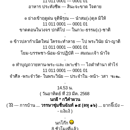
11 011 0001 --- 0001 01
อาหาร ประทังชีพ --- สินะจะขาด ใจตา
.
๏ ย่างเข้าฤดูฝน จุติพิรุณ --- นำสม(ะ)ดุล มิให้
11 011 0001 --- 0001 01
ขาดตอนในวงจร ปกติไป --- ในภวะ-ธรรม(ะ)-ชาติ
.
๏ ข้าวปลากำเนิดใหม่ ใครจะทำลาย --- ไป พระวินัย นำ-ญาติ
11 011 0001 --- 0001 01
ม-บรรพชา-น้อม-นำปฏิบัติ --- สมณะเจ้า นำใจ
.
๏ ทำบุญถวายทาน-พระ-และ เพาะชำ --- ไถดำทำนา ทำไร่
11 011 0001 --- 0001 01
จำศีล -พระจำวัด- ในพระวินัย --- ประจำใน -หน้า- วสา ๚ะ๛
.
14.53 น.
( วันอาทิตย์ ที่ 23 มีค. 2568
นกผี * กวีคำผวน
( งิงิ --- การบ้าน ...
วรรษาชุ่มชื่นฉันท์ ๑๕ (ลหุ ๑๖)
... ยากจิ๊เป๋ง --
- แง้แง้ )
.
นกโก๊ก
8 ชั่วโมงที่แล้ว