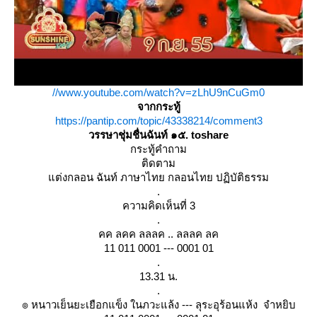
//www.youtube.com/watch?v=zLhU9nCuGm0
จากกระทู้
https://pantip.com/topic/43338214/comment3
วรรษาชุ่มชื่นฉันท์ ๑๕. toshare
กระทู้คำถาม
ติดตาม
ต่งกลอน ฉันท์ ภาษาไทย กลอนไทย ปฏิบัติธรรม
.
ความคิดเห็นที่ 3
.
​คค ลคค ลลลค .. ลลลค ลค
11 011 0001 --- 0001 01
.
13.31 น.
.
๏ หนาวเย็นยะเยือกแข็ง ในภวะแล้ง --- ลุระอุร้อนแห้ง จำหยิบ