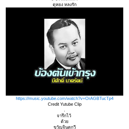
ดุหยง หลงรัก
https://music.youtube.com/watch?v=OrAGBTucTp4
Credit Yutube Clip
.
จารึกไว้
ด้ว
ขวัญจินตกวี