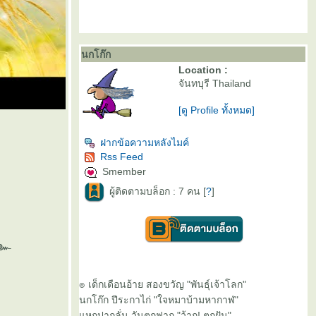
นกโก๊ก
Location :
จันทบุรี Thailand
[ดู Profile ทั้งหมด]
ฝากข้อความหลังไมค์
Rss Feed
Smember
ผู้ติดตามบล็อก : 7 คน [
?
]
๚ะ๛
๏ เด็กเดือนอ้าย สองขวัญ "พันธุ์เจ้าโลก"
นกโก๊ก ปีระกาไก่ "ใจหมาบ้ามหากาฬ"
หกปากลั่น วันตกฟาก "ว้าก! ตกฝัน"