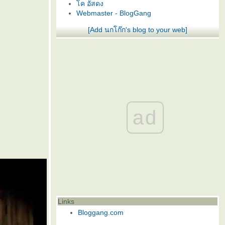
ค อัสดง
Webmaster - BlogGang
[Add นกโก๊ก's blog to your web]
ad
Links
Bloggang.com