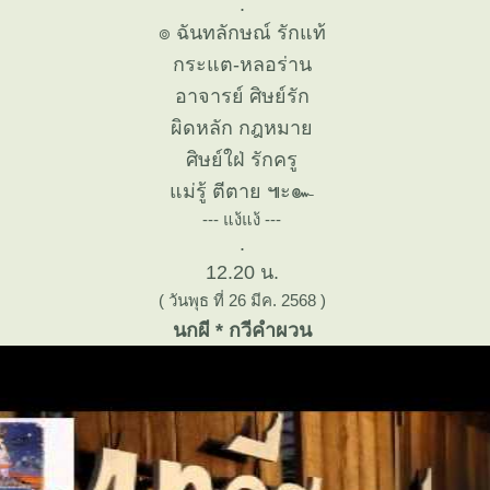
.
๏ ฉันทลักษณ์ รักแท้
กระแต-หลอร่าน
อาจารย์ ศิษย์รัก
ผิดหลัก กฎหมา
ศิษย์ใฝ่ รักครู
ม่รู้ ตีตาย ๚ะ๛
--- แง้แง้ ---
.
12.20 น.
( วันพุธ ที่ 26 มีค. 2568 )
นกผี * กวีคำผวน