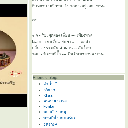
กินทุกวัน ปณิธาน "ฝันหาทางอยู่รอด" ๚ะ๛
***
๏ จ - ริยะผุดผ่อง เพี้ยน --- เพียงพาล
learn - เล่าเรียน พบคาน --- พ่อค้ำ
กลิ่น - ธรรมมั่น สันดาน -- สันโดษ
หอม - พี่ ยาหยีย้้ำ --- ยั่วเย้าเมาสวรค์ ๚ะ๛
Friends' blogs
ลำน้ำ C
กวิสรา
Klass
คนสาธารณะ
konku
หม่าม๊าขาหมู
บะหมี่น้ำแสนอร่อ
ี่หร่า@