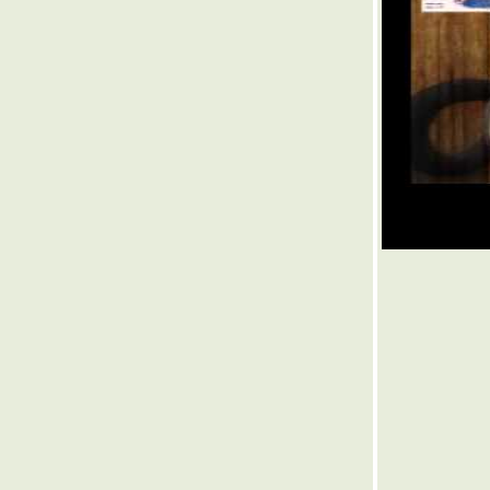
๏ ... ฉันสงบเสงี่ยม ... ๏
๏ ... ปลดห่วง บ่วงกรรมบ่วงชีวิต ... ๏
๏ ... เลือกแล้ว เลือกเลย ... ๏
๏ ... แสงสีแห่งชีวิต ... ๏
๏ ... กลบท กลโคลงโยงผูกให้แก้ ... ๏
๏ ... พรแสวง ... ๏
๏ ...จะริยะทำ ... ๏
๏ ... มีหนี้มาขาย <> มีนายมาขี้ ... ๏
๏ ... ตามแต่พี่อ้าย ฉะบายใจทำ ... ๏
๏ ... เทศกาลปีใหม่ไทย ... ๏
๏ ... เมณฑกา & วงศ์มณฑา ... ๏
๏ ... ผัวผ่อนผ้าผวย ... ๏
๏ ... กลกาพย์ <กลอน> โคลงกล ... ๏
๏ ...แก้เสี้ยน ... ๏
๏ ...สุดแต่ใจจะไขว่คว้า ... ๏
๏ ... ฉันเล่น ไม่เป็นท่า ... ๏
๏ ...สิงห์ถนนตลบระเนระนาด ... ๏
๏ ... บ้าอำนาจ ... ๏
๏ ... รักนั้นเป็นไฉน ... ๏
๏ ... ปลูกไม้ ได้ ใบ-ดอก-ผล-ไม้ ... ๏