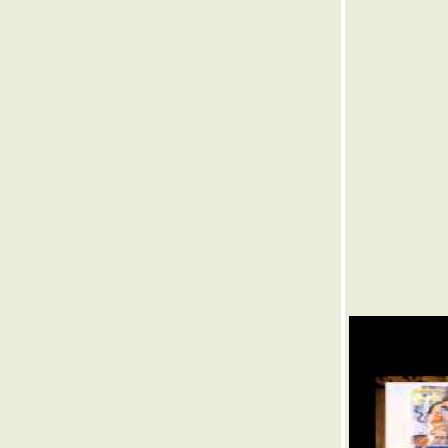
๏ ... ดุคนบ้า ด่าคนเมา ... ๏
๏ ... ชูกำลังพลังน้ำยา ... ๏
๏ ... เลือดล้างบาทา ... ๏
๏ ...ไทยสรวงสวรรค์เหล่าจีนเทา ... ๏
๏ ... ขอบคุณพระเจ้า ... ๏
๏ ... แหงนดูดาว เท้าเหยียบยอดหญ้า ... ๏
๏ ... กลบทพักตร์สลับกลับหน้าหลัง ... ๏
๏ ... กลบท ช้าง ... ชูหาง กางหู ชูงวง ... ๏
๏ ... ขี้คน ใครสนใจ ... ๏
๏ ... ( เกิดมาสามัญ ) - ปากเป็นเอก เลขเป็นโท
หนังสือเป็นตรี - ( กวีเป็นจัตวา ) ... ๏
๏ ... ฉันท์ ขบวนขนบ ... ๏
๏ ... ตำนาน " ไก่เห็นตีนงู งูเห็นนมไก่ " ... ๏
๏ ... ชาววิไล ไทยหรือทาส ... ๏
๏ ... ม. 112 ... ๏
๏ ... สงกรานต์ >< สานกรง ... ๏
๏ ... (สตง.) : เสียตัวเงิน >< งาบตามสั่ง :
(งตส.) ... ๏
๏ ... (สตง.) : เสียตัวเงิน >< งาบสตางค์ :
(งตส.) ... ๏
๏ ... ชีวิตวันหยุด สุดสัปดาห์ ... ๏