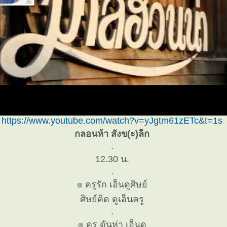
https://www.youtube.com/watch?v=yJgtm61zETc&t=1s
​กลอนห้า สังข(ะ)ลิก
.
12.30 น.
.
๏ ครูรัก เอ็นดูศิษย์
ศิษย์คิด ดูเอ็นครู
.
๏ ครู ดันห่า เอ็นดู