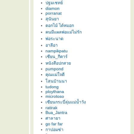
ปฐมเชทย์
diamon
porranat
สุนันยา
ดอกไม้ ได้หมอก
คนมีแผลพ่อแม่ไม่รัก
พ่อระนาด
อาลีอา
nampikpatu
เซียน_กีตาร์
หนังสือปกสว
pumpond
คุณแม่ใจดี
สนบ้านนา
tudong
ploythana
microtoso
เซียนกระบี่ลุ่มแม่น้ำวัง
ratirak
Bua_Jantra
ศาลายา
go far far
กาปอมซ่า