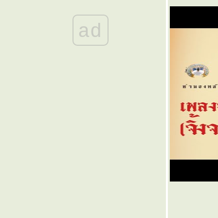
๏ ... ชีวิตคิดไฉน ... ๏
๏ ... เงินทอง ของต้องใจ ... ๏
ad
๏ ...ยิ่งเรียน ยิ่งโง่ >< ยิ่งโต ยิ่ง xxx ... ๏
๏ ... กระแสแปรปรวน ... ๏
๏ ... กลโคลงเก่า ... ๏
๏ ... ใจพิกล จนพิการ ... ๏
๏ ... บทเพลงจากใจกวี ... ๏
๏ ... พอใจรัก ... ๏
๏ ... ขอเป็นเงาใจ ... ๏
๏ ... ไฟรักปักษ์ใต้ ... ๏
๏ ... น่าให้มาเล่น เป็น " นายก " ... ๏
๏ ... ฉันฉลาด อย่าพลาดคำ ฉันเฉลียว ... ๏
๏ ... กลกวี กวีกล ... ๏
๏ ... สรรพลี้หวน ... ๏
๏ ... ปาตานี ... ๏
๏ ... ตู่เท้งเต้ง >< เค้งทำใจ ... ๏
๏ ... สุดทน คนรุมกินข้าวชาวนา ... ๏
๏ ... ปรัชญาชีวิต ... ๏
๏ ... จำกัด จำขัง จำคุก ... ๏
๏ ... วิถีไทย ใช่ วิถีบรรพบุรุษเรา ... ๏