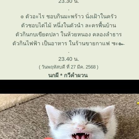
23.30 น.
.
๏ ตัวอะไร ชอบกินมะพร้าว นั่งเฝ้าในครัว
ตัวชอบไต่ไม้ หนึ่งในตัวนำ ละครพื้นบ้าน
ตัวกินกบเขียดปลา ในห้วยหนอง คลองลำธาร
ตัวกินไฟฟ้า เป็นอาหาร ในร้านขายกาแฟ ๚ะ๛
.
23.40 น.
( วันพฤหัสบดี ที่ 27 มีค. 2568 )
นกผี * กวีคำผวน