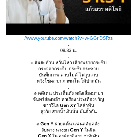
//www.youtube.com/watch?v=w-GGriDSRts
.
08.33 น.
.
๏ สั่นสะท้าน หวั่นไหว เสียงพรายกระซิบ
กระจอกกระจิบ กระซิบกระซาบ
บันทึกภาพ คาบไมค์ ไฟวูบวาบ
หวังโชคลาภ ภาพมโน โม้ปากมัน
.
๏ คดีเด่น ประเด็นดัง หลังเลี้ยงมาม่า
จันทร์ส่องหล้า หาเรื่อง ประเทืองขวัญ
ขาววิไล
Gen XY
ไล่ล่าฟัน
สูงวัย สายน้ำเงินนั้น มันฮั้วกัน
.
๏
Gen Y
ฝ่ายแค้น แฟนคลับคลั่ง
งับหาง นางยก
Gen Y
นฝัน
Gen X
น องค์กรอิสระ ชะงักงัน