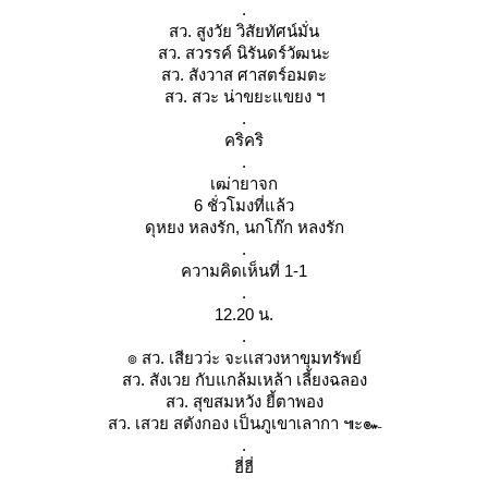
.
สว. สูงวัย วิสัยทัศน์มั่น
สว. สวรรค์ นิรันดร์วัฒนะ
สว. สังวาส ศาสตร์อมตะ
สว. สวะ น่าขยะแขยง ฯ
.
คริคริ
.
เฒ่ายาจก
6 ชั่วโมงที่แล้ว
ดุหยง หลงรัก, นกโก๊ก หลงรัก
.
ความคิดเห็นที่ 1-1
.
12.20 น.
.
๏ สว. เสียวว่ะ จะเเสวงหาขุมทรัพย์
สว. สังเวย กับแกล้มเหล้า เลี้ยงฉลอง
สว. สุขสมหวัง ยี้ตาพอง
สว. เสวย สตังกอง เป็นภูเขาเลากา ๚ะ๛
.
ฮี่ฮี่