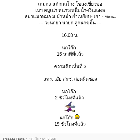
เกมกล แก้กกลโกง โขลงเขี้ยวขอ
เนฯ หนูเน่า หนาวเหน็บน้ำ-เงินแงงอ
หมาแมวหมอ ม.ม้าหม่ำ ย่ำเหยียบ- เยา - ๚ะ๛
--- วะนกยา นายก ลูกนกขมิ้น ---
.
16.08 น.
.
นกโก๊ก
16 นาทีที่แล้ว
.
ความคิดเห็นที่ 3
.
สทร. เอ๊ย สผซ. สอดผิดซอง
.
นกโก๊ก
2 ชั่วโมงที่แล้ว
นกโก๊ก
19 ชั่วโมงที่แล้ว
Create Date :
10 มีนาคม 2568