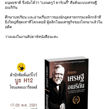
มนุษยชาติ จึงนับได้ว่า “แอนดรูว์ คาร์เนกี้” คือต้นแบบเศรษฐี
อเมริกัน
ศึกษาบทเรียน และอ่านเรื่องราวของนักอุตสาหกรรมเหล็กกล้าที่
ิ่งใหญ่ที่สุดเท่าที่โลกเคยมี ผู้พลิกโฉมเศรฐกิจของโลกมาแล้วใน
อดีต
วางแผงในงานสัปดาห์หนังสือนะคะ