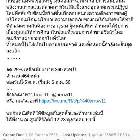
กันของกองทัพเรือสหรัฐ เงินดอลลาร์อเมริกันกับการสนับสนุน
พลังงานสากลและตลาดการเงินให้แข็งแรง อุตสาหกรรมปฏิรูป
หม่ที่สลับซับซ้อนนี้สร้างขึ้นเพื่อตอบสนองความต้องการของผู้
บริโภคอเมริกัน นโยบายความปลอดภัยของอเมริกันบังคับให้ชาติ
ที่ทำสงครามกันต้องวางอาวุธลง ผู้คนนับพันๆ ล้านคนได้รับการ
เลี้ยงดูและให้การศึกษาในขณะที่ระบบการค้าขายซึ่งนำโด
อเมริกาแผ่ขยายออกไปทั่วโลก
ทั้งหมดนี้ไม่ได้เป็นไปตามธรรมชาติ และทั้งหมดนี้กำลังจะสิ้นสุด
ลงแล้ว
ลด 25% เหลือเพียง บาท 360 ส่งฟรี!
จำนวน 464 หน้า
จองวันนี้-5 ต.ค. เริ่มส่ง 6 ต.ค. 66
.
สั่งจองมาทาง Line ID : @arrow11
หรือ กดสั่งจองที่
https://line.me/R/ti/p/%40arrow11
พบกับหนังสือที่ให้ข้อมูลอันสุดล้ำและท้าทายเล่มนี้
ได้ที่งาน ณ ศูนย์สิริกิติย์ 12-23 ตุลามคม 66 นี้
Create Date :
08 กันยายน 2566
Last Update :
1 ตุลาคม 2566 5:31:50 น.