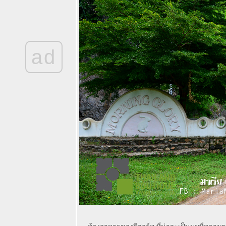
เกาะที่ "U Koh
Madsum
Samui" โรงแรม
ู เกาะมัดสุม
สมุย - One
island one
ad
resort
THE BARAI by
Hyatt Regency
Hua Hin เมื่อสุด
อดความ
หรูหรามาอยู่คู่
กับความงดงาม
ของ
สถาปัตยกรรม
ผจญภัยไต้ฝุ่น
Soudelor ใน
ไต้หวัน ตอนที่ 1
กับ 3 ที่พักสวยเก๋
3 สไตล์ กลาง
กรุงไทเป
OPPO R7 Lite -
จันทบุรีครบทั้ง