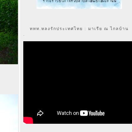
ททท.หลงรักประเทศไทย : มาเรีย ณ ไกลบ้าน
.