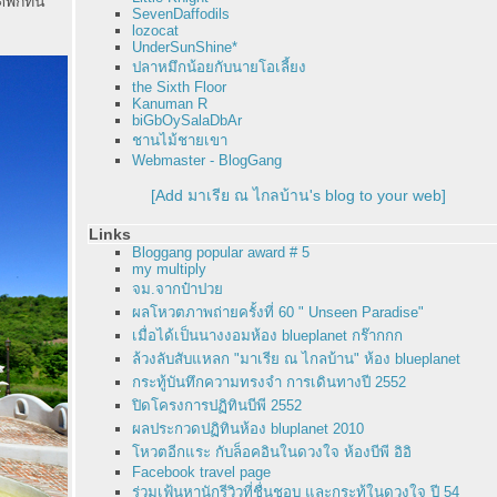
ักที่นี่
SevenDaffodils
lozocat
UnderSunShine*
ปลาหมึกน้อยกับนายโอเลี้ยง
the Sixth Floor
Kanuman R
biGbOySalaDbAr
ชานไม้ชายเขา
Webmaster - BlogGang
[Add มาเรีย ณ ไกลบ้าน's blog to your web]
Links
Bloggang popular award # 5
my multiply
จม.จากป๋าปว
ผลโหวตภาพถ่ายครั้งที่ 60 " Unseen Paradise"
เมื่อได้เป็นนางงอมห้อง blueplanet กร๊ากกก
ล้วงลับสับแหลก "มาเรีย ณ ไกลบ้าน" ห้อง blueplanet
กระทู้บันทึกความทรงจำ การเดินทางปี 2552
ปิดโครงการปฏิทินบีพี 2552
ผลประกวดปฏิทินห้อง bluplanet 2010
หวตอีกแระ กับล็อคอินในดวงใจ ห้องบีพี อิอิ
Facebook travel page
ร่วมเฟ้นหานักรีวิวที่ชื่นชอบ และกระทู้ในดวงใจ ปี 54