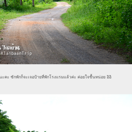
วนะคะ ซักพักก็จะเจอป้ายที่พักโรงแรมแล้วค่ะ ค่อยใจชื้นหน่อย อิอิ