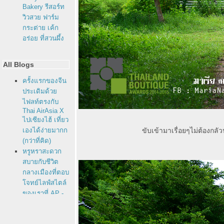
Bakery รีสอร์ท
วิวสวย ฟาร์ม
กระต่าย เค้ก
อร่อย ที่สวนผึ้ง
All Blogs
ครั้งแรกของจีน
ประเดิมด้ว
ไฟลท์ตรงกับ
Thai AirAsia X
ไปเซียงไฮ้ เที่ยว
เองได้ง่ายมากก
ขับเข้ามาเรื่อยๆไม่ต้องกลั
(กว่าที่คิด)
หรูหราสะดวก
สบายกับชีวิต
กลางเมืองที่ตอบ
จทย์ไลฟ์สไตล์
ของเราที่ AP -
Life รัชดาภิเษก
ฝ่ามรสุมไปติด