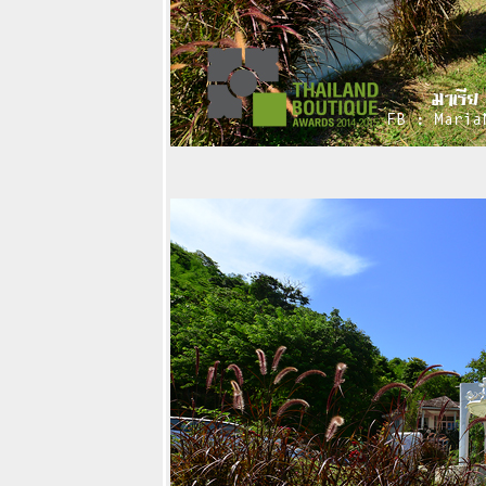
ร้านใหม่สวยงาม
บรรยากาศดี้ดี
ตามรอยละคร
หนึ่งในทรวงที่
เคปพันวา ภูเก็ต
ชิมเบเกอรี่แสน
อร่อยบรรยากาศ
ดี้ดีที่ Cafe
Kantary แหลม
พันวา
7 Greens trip :
อร่อยกว่าที่คิด ชิ
ลล์กว่าที่เห็น มา
กระบี่หน้าฝน ไม่
ต้องเที่ยวเกาะก็
ฟินได้
ชิมเบียร์ชิมขา
หมูเมนูญี่ปุ่นที่
รงเบียร์
เยอรมันตะวัน
ดง สาขาใหม่
จ้งวัฒนะ