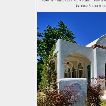
น้ำตกชุมชนริม
ห้องอาหารของรีสอร์ท ที่น่าจะเป็นมุมที่หลายคน
น้ำที่พักสวยเก๋
อ้อ ขนมเค้กและมากา
เนินนางพญา
ร้านกาแฟสุดชิ
ลล์อันซีนริมทุ่ง
นา
เที่ยวย้อนอดีต
รำลึกย่านเก่า
บางกอกผ่านแอ๊
พสุดล้ำ Culture
Explorer
The Home -
Shabu +
K.Buffet ชาบู
เกาหลีแท้ ร้าน
หม่สวยหรูบูติค
บนถนน
ราชพฤกษ์ สาทร
อดีตแม่ลาปลา
เผา เมืองทอง
ธานี ปัจจุบัน
Mae-La Kitchen
& Mae-La Cafe