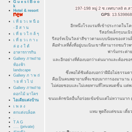
G u e s t B o o
k
197-198 หมู่ 2 ซ.เทศบาล8 ต.สว
Hotel & resort
GPS
: 13.53986
เ ที่ ย ว เ ห นื อ
อีกหนึ่งโรงแรมที่เข้าประกวดในโ
- อี ส า น
รีสอร์ทเล็กๆบนเนิ
เ ที่ ย ว ใ ก ล้ ๆ
รีสอร์ทเป็นวิลล่าสีขาวตามแบบนิยมของสวนผึ้ง 
เ ที่ ย ว เ ก า ะ
คือทำเลที่ตั้งที่อยู่บนเนินเขาที่สามารถชม
ล่ อ ง ใ ต้
ฟาร์มกระต่าย
อาหารการกิน
Gallery ภาพถ่า
ละอีกอย่างที่ต้องบอกว่าเด่นมากและต้องขอ
ท้องฟ้า
landscape
ซึ่งพอได้ชิมต้องบอกว่าฝีมือไม่ธรรมดา
Gallery ภ า พ ถ่
คือเป็นคนพยายามที่จะชอบมาการองมานาน ลอ
า ย ทั่ ว ไ ป
ไม่ค่อยชอบและไม่เคยทานที่ไหนหมดชิ้น แต่
Gallery ภาพถ่า
ดอกไม้ มาโคร
ขนมเค้กชนิดอื่นก็อร่อยเข้มข้นแต่ไม่หวานมาก 
ไอเดียแต่งบ้าน
เ พ ล ง
หม พูดถึงแต่ขนม เดี๋ย
ตกแต่งบล็อค
.
T A G
..... (private)
ส่วนตัว