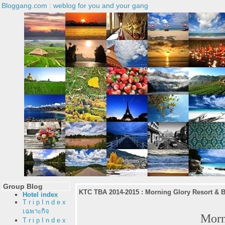
Bloggang.com : weblog for you and your gang
Group Blog
KTC TBA 2014-2015 : Morning Glory Resort & Bake
Hotel index
T r i p I n d e x
เฉพาะกิจ
Morn
T r i p I n d e x