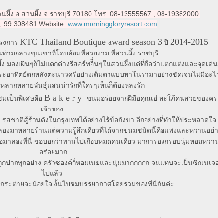
นผึ้ง
อ.สวนผึ้ง จ.ราชบุรี 70180
ทร: 08-13555567 , 08-19382000
8, 99.308481
Website:
www.morninggloryresort.com
KTC Thailand Boutique award season 3
2014-2015
ครงการ
ปี
นท่ามกลางขุนเขาที่โอบล้อมที่สวยงาม ที่สวนผึ้ง ราชบุรี
มองเผินๆก็ไม่แตกต่างรีสอร์ทอืื่นๆในสวนผึ้งแต่ที่ถือว่าแตกแต่งและจุดเด่นขอ
วิวพระอาทิตย์ตกหลังตะนาวศรีอย่างเต็มตาแบบพาโนรามาอย่างชัดเจนไม่มีอะ
หลากหลายพันธุ์แสนน่ารักที่ใครๆเห็นก็ต้องหลงรัก
B a k e r y
ชมเป็นพิเศษคือ
ขนมอร่อยจากฝีมือคุณเอ๋ สะใภ้คนสวยของคร
เจ้าของ
 รสชาติสู้ร้านดังในกรุงเทพได้อย่างไร้ข้อกังขา อีกอย่างที่ทำให้ประหลาดใจ
งมาหลายร้านแต่ความรู้สึกเดียวที่ได้จากขนมชนิดนี้คือแพงและหวานอย่า
พอมาลองที่นี่ ขอบอกว่าทานไปเกือบหมดคนเดียว มาการองกรอบนุ่มหอมหวาน
อร่อยมาก
ถูกปากทุกอย่าง ครัวซองค์ก็หอมเนยและนุ่มมากกกกก จนแทบจะเป็นซิกเนเจอร์
ไปแล้ว
วกระต่ายจะน้อยใจ งั้นไปชมบรรยากาศโดยรวมของที่นี่กันค่ะ
............................................