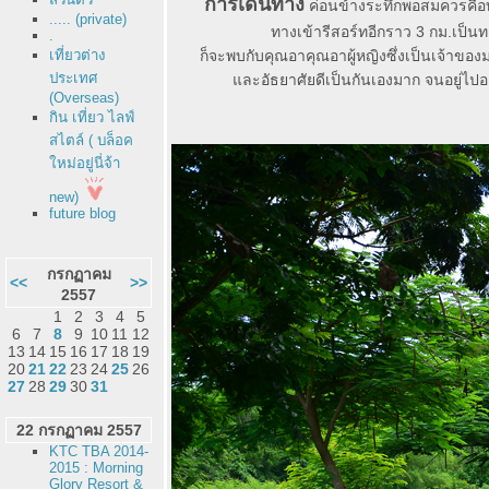
การเดินทาง
ค่อนข้างระทึกพอสมควรคือ
..... (private)
ทางเข้ารีสอร์ทอีกราว 3 กม.เป็นทา
.
เที่ยวต่าง
ก็จะพบกับคุณอาคุณอาผู้หญิงซึ่งเป็นเจ้าของม
ประเทศ
ละอัธยาศัยดีเป็นกันเองมาก จนอยู่ไปอยู่ม
(Overseas)
กิน เที่ยว ไลฟ์
สไตล์ ( บล็อค
หม่อยู่นี่จ้า
new)
future blog
กรกฏาคม
<<
>>
2557
1
2
3
4
5
6
7
8
9
10
11
12
13
14
15
16
17
18
19
20
21
22
23
24
25
26
27
28
29
30
31
22 กรกฏาคม 2557
KTC TBA 2014-
2015 : Morning
Glory Resort &