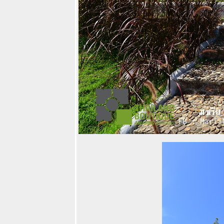
บินนกเที่ยวน่าน
กับ 12 ที่กิน
ที่นอน ที่เที่ยว
ละกิจกรรม
ต้องห้ามพลาด
เมื่อมาเที่ยวน่าน
นคร
10 สถานที่และ
กิจกรรมสุดเฟี้ยว
ที่ต้องห้ามพลาด
เมื่อมาเที่ยว
หาดใหญ่ และ
พัทลุง
Villa la Flora
รีสอร์ทใหม่กิ๊ก
น่ารักสุดๆริม
คว + มุมมอง
หม่ตัวตนใหม่ที่
กาญจนบุรี By
OPPO Mirror 5
กินกุ้งแม่น้ำเผา
ชิมขนมอร่อ