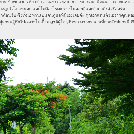
ทางเข้าค่อนข้างลึก เข้าไปในซอยเทศบาล 8 หลายกม. มีถนนราดยางแค่บา
งลูกรังไกลหน่อย แต่ก็ไม่มีอะไรค่ะ ทางไม่ค่อยดีแต่เข้ามาถึงตัวรีสอร์ท
าต้อนรับ ซึ่งทั้ง 2 ท่านเป็นคนดูแลที่นี่เองเลยค่ะ คุณอาแทนตัวเองว่าคุณพ่อ
าจนรู้สึกไปเองว่าไปเยืี่ยมญาติผู้ใหญ่ที่ตจว.มากกว่ามาเที่ยวหรือปล่าวนี่ อิอ