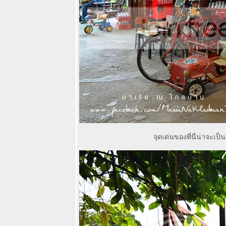
น้ำที่พักสวยเก๋
เนินนางพญา
ร้านกาแฟสุดชิ
ลล์อันซีนริมทุ่ง
นา
เที่ยวย้อนอดีต
รำลึกย่านเก่า
บางกอกผ่านแอ๊
พสุดล้ำ Culture
Explorer
The Home -
Shabu +
K.Buffet ชาบู
เกาหลีแท้ ร้าน
จุดเด่นของที่นี่น่าจะ
หม่สวยหรูบูติค
บนถนน
ราชพฤกษ์ สาทร
อดีตแม่ลาปลา
เผา เมืองทอง
ธานี ปัจจุบัน
Mae-La Kitchen
& Mae-La Cafe
ร้านใหม่สวยงาม