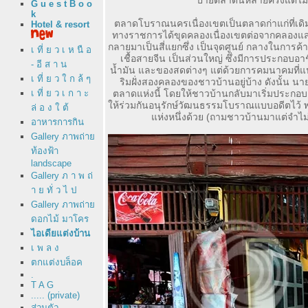
ป้ายตลาดนี้หลายครั้งแต่ไ
G u e s t B o o
k
ตลาดโบราณนครเนื่องเขตเป็นตลาดก่าแก่ที่
เดิ
Hotel & resort
ทางราชการได้ขุดคลองเนื่องเขตต่อจากคลองแส
กลายมาเป็นสี่แยกซึ่ง เป็นจุดศูนย์ กลางในการค
เ ที่ ย ว เ ห นื อ
เชื้อสายจีน เป็นส่วนใหญ่ ซึ่งมีการประกอบอ
- อี ส า น
น้ำมัน และของสดต่างๆ แต่ด้วยการคมนาคมที่แปรเป
เ ที่ ย ว ใ ก ล้ ๆ
ริมฝั่งสองคลองของชาวบ้านอยู่บ้าง ดังนั้น น
เ ที่ ย ว เ ก า ะ
ตลาดแห่งนี้ โดยให้ชาวบ้านกลับมาเริ่มประกอบอา
ห้ร่วมกันอนุรักษ์วัฒนธรรมโบราณแบบอดีตไว้ พร้
ล่ อ ง ใ ต้
ห่งหนึ่งด้วย (ถามชาวบ้านมาแต่จำไม
อาหารการกิน
Gallery ภาพถ่า
ท้องฟ้า
landscape
Gallery ภ า พ ถ่
า ย ทั่ ว ไ ป
Gallery ภาพถ่า
ดอกไม้ มาโคร
ไอเดียแต่งบ้าน
เ พ ล ง
ตกแต่งบล็อค
.
T A G
..... (private)
ส่วนตัว