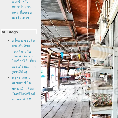
วะซักครั้ง
ตลาดโบราณ
นครเนื่องเขต
ฉะเชิงเทรา
All Blogs
ครั้งแรกของจีน
ประเดิมด้ว
ไฟลท์ตรงกับ
Thai AirAsia X
ไปเซียงไฮ้ เที่ยว
เองได้ง่ายมากก
(กว่าที่คิด)
หรูหราสะดวก
สบายกับชีวิต
กลางเมืองที่ตอบ
จทย์ไลฟ์สไตล์
ของเราที่ AP -
Life รัชดาภิเษก
ฝ่ามรสุมไปติด
เกาะที่ "U Koh