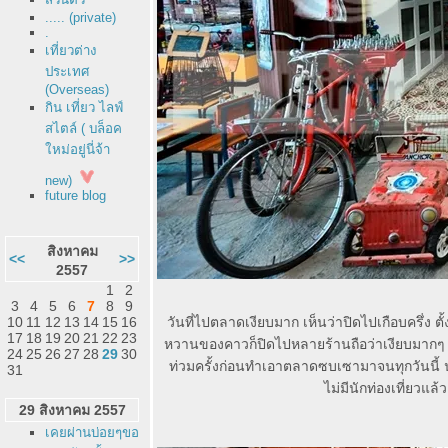
..... (private)
.
เที่ยวต่าง
ประเทศ
(Overseas)
กิน เที่ยว ไลฟ์
สไตล์ ( บล็อค
หม่อยู่นี่จ้า
new)
future blog
สิงหาคม
<<
>>
2557
1
2
3
4
5
6
7
8
9
10
11
12
13
14
15
16
วันที่ไปตลาดเงียบมาก เห็นว่าปิดไปเกือบครึ่ง
17
18
19
20
21
22
23
หวานของคาวก็ปิดไปหลายร้านถือว่าเงียบมากๆ เดิน
24
25
26
27
28
29
30
ท่วมครั้งก่อนทำเอาตลาดซบเซามาจนทุกวันนี้ น่
31
ไม่มีนักท่องเที่ยวแ
29 สิงหาคม 2557
เคยผ่านบ่อยๆขอ