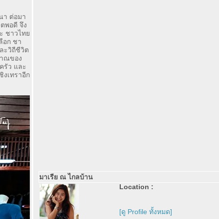
งนา ต่อมา
พอดี จึง
นและ ชาวไท
ลือก ชา
ะวิถีชีวิต
บราณของ
บครัว และ
ชิงเทราอีก
มาเรีย ณ ไกลบ้าน
Location :
[ดู Profile ทั้งหมด]