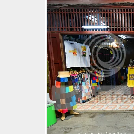
บินนกเที่ยวน่าน
กับ 12 ที่กิน
ที่นอน ที่เที่ยว
ละกิจกรรม
ต้องห้ามพลาด
เมื่อมาเที่ยวน่าน
นคร
10 สถานที่และ
กิจกรรมสุดเฟี้ยว
ที่ต้องห้ามพลาด
เมื่อมาเที่ยว
หาดใหญ่ และ
พัทลุง
Villa la Flora
รีสอร์ทใหม่กิ๊ก
น่ารักสุดๆริม
คว + มุมมอง
หม่ตัวตนใหม่ที่
กาญจนบุรี By
OPPO Mirror 5
กินกุ้งแม่น้ำเผา
ชิมขนมอร่อ