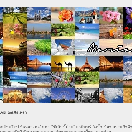
เขต ฉะเชิงเทรา
านใหม่ วัดหลวงพ่อโสธร ใช้เส้นนี้ผ่านไปกบินทร์ วังน้ำเขียว สระแก้วด้ว