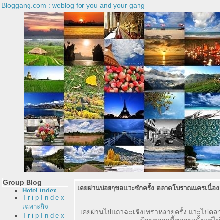
Bloggang.com : weblog for you and your gang
Group Blog
เคยผ่านบ่อยๆขอแวะซักครั้ง ตลาดโบราณนครเนื่อง
Hotel index
T r i p I n d e x
เฉพาะกิจ
เคยผ่านไปแถวฉะเชิงเทราหลายครั้ง แวะไปตลาดบ้
T r i p I n d e x