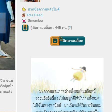
ฝากข้อความหลังไมค์
Rss Feed
Smember
ผู้ติดตามบล็อก : 445 คน [
?
]
ก็ปิด ขนม
วิกฤิตน้ำ
าขายแล้ว