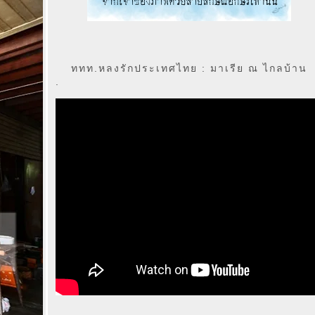
ททท.หลงรักประเทศไทย : มาเรีย ณ ไกลบ้าน
.