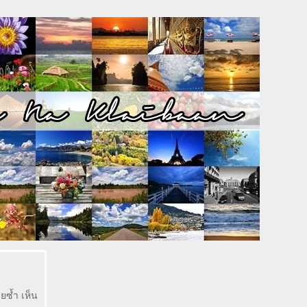
ยซ้ำ เห็น