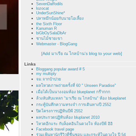
SevenDaffodils
lozocat
UnderSunShine*
ปลาหมึกน้อยกับนายโอเลี้ยง
the Sixth Floor
Kanuman R
biGbOySalaDbAr
ชานไม้ชายเขา
Webmaster - BlogGang
[Add มาเรีย ณ ไกลบ้าน's blog to your web]
Links
Bloggang popular award # 5
my multiply
จม.จากป๋าปว
ผลโหวตภาพถ่ายครั้งที่ 60 " Unseen Paradise"
เมื่อได้เป็นนางงอมห้อง blueplanet กร๊ากกก
ล้วงลับสับแหลก "มาเรีย ณ ไกลบ้าน" ห้อง blueplanet
กระทู้บันทึกความทรงจำ การเดินทางปี 2552
ปิดโครงการปฏิทินบีพี 2552
ผลประกวดปฏิทินห้อง bluplanet 2010
หวตอีกแระ กับล็อคอินในดวงใจ ห้องบีพี อิอิ
Facebook travel page
ร่วมเฟ้นหานักรีวิวที่ชื่นชอบ และกระทู้ในดวงใจ ปี 54