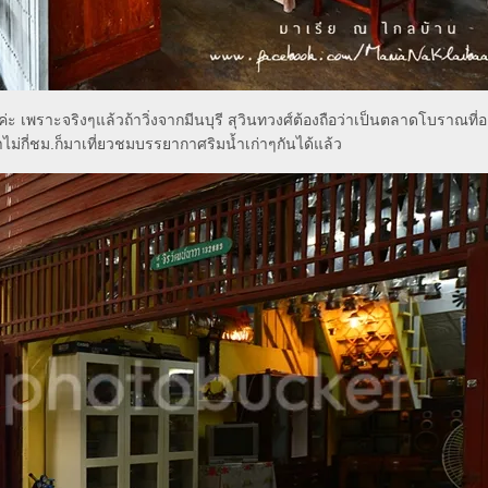
่ะ เพราะจริงๆแล้วถ้าวิ่งจากมีนบุรี สุวินทวงศ์ต้องถือว่าเป็นตลาดโบราณที่อยู
ไม่กี่ชม.ก็มาเที่ยวชมบรรยากาศริมน้ำเก่าๆกันได้แล้ว