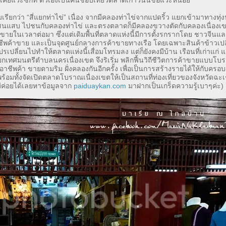
ม่เคยแวะซักที ตัวเองเป็นคนชอบเที่ยวตลาดเก่าวันนี้ขอแวะหน่อ
มเรียกว่า “สี่แยกท่าไข่” เนื่อง จากมีคลองท่าไข่จากแปดริ้ว แยกเข้ามาทางทุ่
นแสบ ไปชนกับคลองท่าไข่ และตรงตลาดก็มีคลองขวางตัดกับคลองเนื่องเขต
้าขายในเวลาต่อมา ซึ่งแต่เดิมพื้นที่ตลาดแห่งนี้มีการตั้งรกรากโดย ชาวจี
าชีพค้าขาย และเป็นจุดศูนย์กลางการค้าขายทางเรือ โดยเฉพาะสินค้าข้าวเป
ลี่ยนไปทำให้ตลาดแห่งนี้เสื่อมโทรมลง แต่ก็ยังคงมีบ้าน เรือนที่เก่าแก่ แล
ายกเทศมนตรีตำบลนครเนื่องเขต จึงริเริ่ม พลิกฟื้นวิถีชีวิตการค้าขายแบบโ
ชีพค้า ขายตามริม ฝั่งคลองกันอีกครั้ง เพื่อเป็นการสร้างรายได้ให้กับครอ
อมทั้งจัดเปิดตลาดโบราณเนื่องเขตให้เป็นสถานที่ท่องเที่ยวของจังหวัดฉะเ
่ค่อยได้เลยหาข้อมูลจาก
paiduaykan.com
มาฝากเป็นเกร็ดความรู้เบาๆค่ะ)