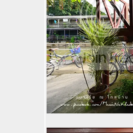
บรรยากาศดี้ดี
ตามรอยละคร
หนึ่งในทรวงที่
เคปพันวา ภูเก็ต
ชิมเบเกอรี่แสน
อร่อยบรรยากาศ
ดี้ดีที่ Cafe
Kantary แหลม
พันวา
7 Greens trip :
อร่อยกว่าที่คิด ชิ
ลล์กว่าที่เห็น มา
กระบี่หน้าฝน ไม่
ต้องเที่ยวเกาะก็
ฟินได้
ชิมเบียร์ชิมขา
หมูเมนูญี่ปุ่นที่
รงเบียร์
เยอรมันตะวัน
ดง สาขาใหม่
จ้งวัฒนะ