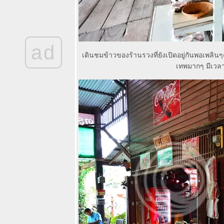
Madsum
Samui" โรงแรม
ู เกาะมัดสุม
สมุย - One
island one
ad
resort
เดินชมข้าวของร้านรวงที่ยังเปิดอยู่กันพอเพลินๆค
THE BARAI by
เทพมากๆ มีเวลา
Hyatt Regency
Hua Hin เมื่อสุด
อดความ
หรูหรามาอยู่คู่
กับความงดงาม
ของ
สถาปัตยกรรม
ผจญภัยไต้ฝุ่น
Soudelor ใน
ไต้หวัน ตอนที่ 1
กับ 3 ที่พักสวยเก๋
3 สไตล์ กลาง
กรุงไทเป
OPPO R7 Lite -
จันทบุรีครบทั้ง
น้ำตกชุมชนริม