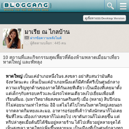
มาเรีย ณ ไกลบ้าน
ฝากข้อความหลังไมค์
ผู้ติดตามบล็อก : 445 คน
10 สถานที่และกิจกรรมสุดเฟี้ยวที่ต้องห้ามพลาดเมื่อมาเที่ยว
หาดใหญ่ และพัทลุง
หาดใหญ่
เป็นแค่อำเภอหนึ่งในจ.สงขลา อย่าสับสนว่ามันคือ
จังหวัดนะคะ
เห็นเป็นแค่อำเภอหนึ่งแต่ก็มีศักดิ์ศรีเป็นศูนย์กลาง
ความเจริญทุกด้านของภาคใต้กันเลยทีเดียว
เป็นเมืองที่เคยมาตั้ง
ต่เด็กๆกับครอบครัวและนั่งรถไฟคนเดียวลงไปเยี่ยมเพื่อนที่
เรียนที่มอ. (มหาวิทยาลัยสงขลานครินทร์)
เมื่อ (หลาย) สิบปีก่อน
ก็ไม่ค่อยนานเท่าไหร่น่ะ อิอิ แต่ไม่ได้ไปไหนในหาดใหญ่เลยนอก
จากตลาดกิมหยงและมอ.
อาหารอร่อยที่เค้าว่าดังนักหนาก็ไม่เค
ชิมที่ไหน
เมืองเก่าสงขลาก็ไม่เคยไป เขาตันกวนก็ไม่เคยขึ้น
ต่
ทริปล่าสุดเมื่อต้นปีได้ชิมอยู่หลายร้าน ได้ไปเที่ยวอยู่หลายจุดได้
เห็นสงขลา
หาดใหญ่เพิ่มขึ้นหลายมุม เป็นเมืองที่เป็นศูนย์กลางทุก