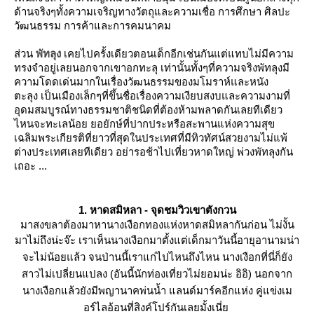
ด้านจริงๆทั้งความเจริญทางวัตถุ
ละความเชื่อ การศึกษา ศิลปะ
วัฒนธรรม การค้าและการคมนาคม
ส่วน
พัทลุง
เคยไปครั้งเดียวตอนเด็กอีกเช่นกันแต่แทบไม่มีความ
ทรงจำอยู่เลยนอกจากเขาอกทะลุ
เท่านั้นทั้งๆที่ความจริงพัทลุงมี
ความโดดเด่นมากในเรื่องวัฒนธรรมของมโมราห์และหนัง
ตะลุง
เป็นเมืองเล็กๆที่ขึ้นชื่อเรื่องความเงียบสงบ
ละความงามที่
อุดมสมบูรณ์ทางธรรมชาติ
ชนิดที่ต้องห้ามพลาดกันเลยทีเดียว
ไหนจะทะเลน้อ
อยักษ์ที่ปากประหรือสะพานแห่งความสุข
เฉลิมพระเกียรติที่ยาวที่สุดในประเทศที่มีทิวทัศน์สวยงามไม่แพ้
ต่างประเทศเลยทีเดียว
อย่ารอช้าไปเที่ยวหาดใหญ่ พ่วงพัทลุงกัน
เถอะ ...
1. หาดสมิหลา - จุดชมวิวเขาตังกวน
มาสงขลาต้องมาหานางเงือกทองแห่งหาดสมิหลากันก่อน ไม่งั้น
มาไม่ถึงน่ะจ๊ะ
เราเห็นนางเงือกมาตั้งแต่เด็กมาวันนี้อายุอานามน่า
จะไม่น้อยแล้ว
จนป่านนี้เราแก่ไปไหนถึงไหน นางเงือกที่นี่ก็ยัง
สาวไม่เปลี่ยนแปลง (อันนี้นักท่องเที่ยวไม่ยอมน่ะ อิอิ)
นอกจาก
นางเงือกแล้วยังมีพญานาคพ่นน้ำ แลนด์มาร์คอีกแห่ง คู่แข่งเม
อร์ไลอ้อนที่สิงค์โปร์กันเลยมั้งเนี่