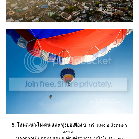
5. โหนด-นา-ไผ่-คน และ
ทุ่งปอเทือง
บ้านรำแดง อ.สิงหนคร
สงขลา
นอกจากเป็นจุดที่ปลูกปอเทืองที่สวยงาม หนึ่งใน Dream