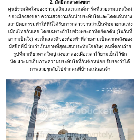
2. มัสยิดกลางสงขลา
ศูนย์รวมจิตใจของชาวมุสลิมและแลนด์มาร์คที่สวยงามแห่งใหม่
ของเมืองสงขลา ความสวยงามอันน่าประทับใจ
ละโดดเด่นทาง
สถาปัตยกรรมทำให้ที่นี่ได้รับการกล่าวขานว่าเป็นทัชมาฮาลแห่ง
เมืองไทยกันเล
ดยเฉพาะถ้าไปช่วงพระอาทิตย์ตกดิน (ในวันที่
อากาเป็นใจ) จะเห็นแสงสีของท้องฟ้าที่สวยงามเป็นฉากหลังของ
มัสยิดที่นี่
นับว่าเป็นภาพที่สุดแสนประทับใจจริงๆ คนที่ชอบถ่า
รูปที่มาเที่ยวหาดใหญ่ สงขลาลองเผื่อเวลาไว้ยามเย็นไว้ซัก
นิด
วะมาเก็บภาพความประทับใจที่กันซักหน่อย รับรองว่าได้
ภาพสวยๆกลับไปฝากคนที่บ้านแน่นอนจ้า