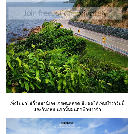
เพิ่งไปมาไม่กี่วันมานี่เอง เจอฝนตลอด มีแดดให้เห็นบ้างก็วันนี้
ละวันกลับ นอกนั้นฝนตกฟ้าขาวจ้า