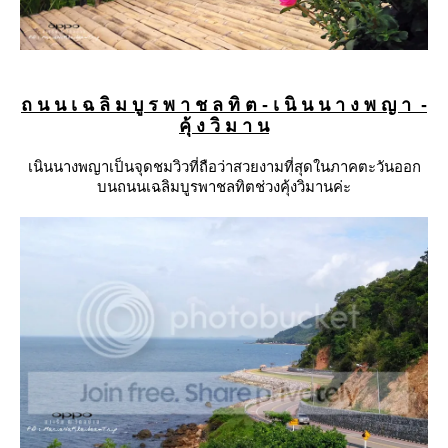
ถ น น เ ฉ ลิ ม บู ร พ า ช ล ทิ ต - เ นิ น น า ง พ ญ า -
คุ้ ง วิ ม า น
เนินนางพญาเป็นจุดชมวิวที่ถือว่าสวยงามที่สุดในภาคตะวันออก
บนถนนเฉลิมบูรพาชลทิตช่วงคุ้งวิมานค่ะ