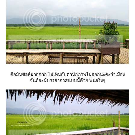
คือมันชิลล์มากกกก ไม่เห็นกับตานึกภาพไม่ออกนะคะว่าเมือง
จันท์จะมีบรรยากาศแบบนี้ด้วย ฟินจริงๆ