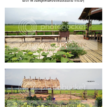
นึกภาพวันหยุดคนคงจะต้องเยอะมากแน่ๆ