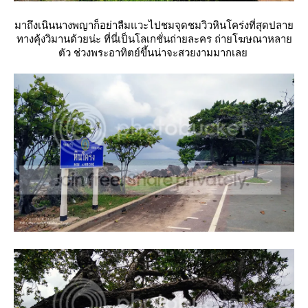
มาถึงเนินนางพญาก็อย่าลืมแวะไปชมจุดชมวิวหินโคร่งที่สุดปลา
ทางคุ้งวิมานด้วยน่ะ ที่นี่เป็นโลเกชั่นถ่ายละคร ถ่ายโฆษณาหลา
ตัว
ช่วงพระอาทิตย์ขึ้นน่าจะสวยงามมากเล