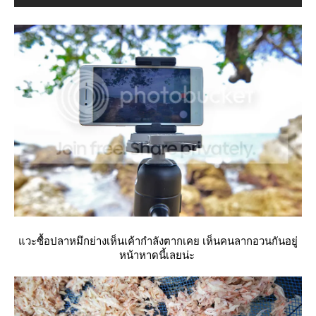
วะซื้อปลาหมึกย่างเห็นเค้ากำลังตากเคย เห็นคนลากอวนกันอยู่
หน้าหาดนี้เลยน่ะ