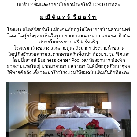
รองรับ 2 ซิมและราคาเปิดตัวน่าพอใจที่ 10900 บาทค่ะ
ม ณี จั น ท ร์ รี ส อ ร์ ท
รงแรมสไตล์รีสอร์ทในเมืองจันท์ที่อยู่ในโครงการบ้านสวนจันทร์
ไม่มาไม่รู้จริงๆค่ะ เห็นในรูปบอกเลยว่าเฉยๆมาก
ต่พอมาถึงมัน
สบายในบรรยากาศรีสอร์ทจริๆ
รงแรมกว้างขวาง สวนสวยดูแลถึงมากๆ สระว่ายน้ำขนาด
หญ่ สิ่งอำนวยความสะดวกครบครันทั้งสปา
ห้องประชุม ฟิตเนส
ล็อบบี้เลาจน์ Business center Pool bar ห้องอาหาร ห้องพัก
สวยงามนาดใหญ่ มากมายบลา บลา บลา
นที่นี่ขอพูดถึงเบาๆพอ
ห้หายคิดถึง เดี๋ยวจะมารีวิวโรงแรมให้ชมฉบับเต็มกันอีกทีนะคะ