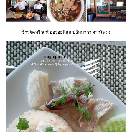
ข้าวผัดพริกเกลืออร่อยที่สุด ปลื้มมากๆ จากใจ :-)