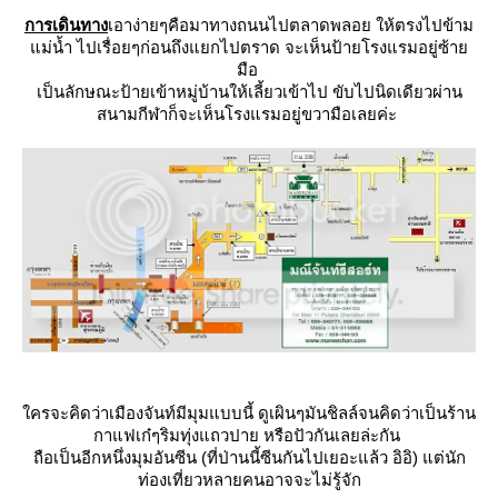
การเดินทาง
เอาง่ายๆคือมาทางถนนไปตลาดพลอย ให้ตรงไปข้าม
ม่น้ำ ไปเรื่อยๆก่อนถึงแยกไปตราด จะเห็นป้ายโรงแรมอยู่ซ้า
มือ
เป็นลักษณะป้ายเข้าหมู่บ้านให้เลี้ยวเข้าไป ขับไปนิดเดียวผ่าน
สนามกีฬาก็จะเห็นโรงแรมอยู่ขวามือเลยค่ะ
ครจะคิดว่าเมืองจันท์มีมุมแบบนี้ ดูเผินๆมันชิลล์จนคิดว่าเป็นร้าน
กาแฟเก๋ๆริมทุ่งแถวปาย หรือปัวกันเลยล่ะกัน
ถือเป็นอีกหนึ่งมุมอันซีน (ที่ป่านนี้ซีนกันไปเยอะแล้ว อิอิ) แต่นัก
ท่องเที่ยวหลายคนอาจจะไม่รู้จัก