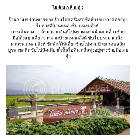
ไอ ดิ น ก ลิ่ น ทุ่ ง
ร้านกาแฟ ร้านขายของ ร้านไอศครีมสุดชิลล์บรรยากาศท้องทุ่ง
ริมทางที่บ้านหนองซิ่ม แหลมสิงห์
การเดินทาง .... ถ้ามาจากจันท์ไปตราด ผ่านน้ำตกพลิ้ว (ซ้า
มือ)
ถึงแยกเลี้ยวขวาตามป้ายแหลมสิงห์ ขับไปประมาณนึง
ผ่านรพ.แหลมสิงห์ ซักพักก็ให้เลี้ยวซ้ายไปตามป้ายถนนเฉลิม
บูรพาชลทิต
ขับไปนิดเดียวก็เห็นไอดิน กลิ่นทุ่งอยู่ทางซ้ายมือเล
จ้า