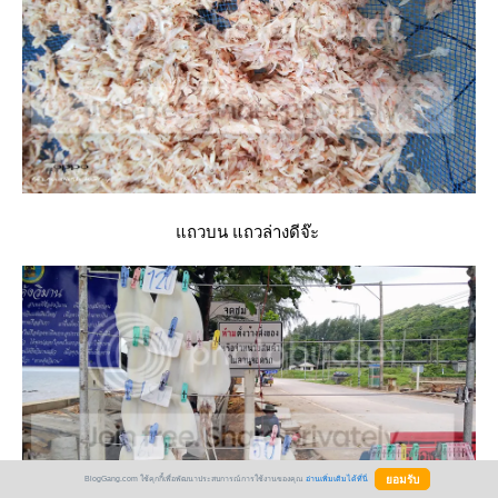
ถวบน แถวล่างดีจ๊ะ
BlogGang.com ใช้คุกกี้เพื่อพัฒนาประสบการณ์การใช้งานของคุณ
อ่านเพิ่มเติมได้ที่นี่