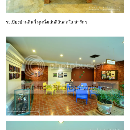
ระเบียงบ้านดินกี่ มุมนั่งเล่นสีสันสดใส น่ารักๆ