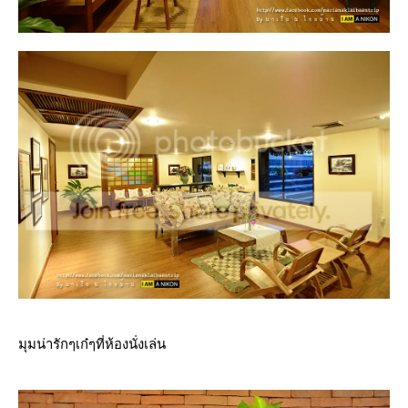
มุมน่ารักๆเก๋ๆที่ห้องนั่งเล่น