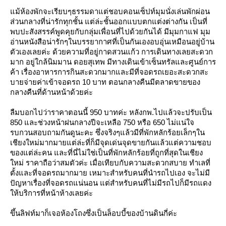
ม้ห้องพักจะเรียบๆธรรมดาแต่ช
อบคอนเซ็ปท์มุมนั่งเล่นพั
กผ่อน
ส่วนกลางที่น่ารักทุกชั้น
ต่ล่ะชั้นออกแบบตกแต่งต่างกัน เป็นที่
พบปะสังสรรค์พูดคุ
กับกลุ่มเพื่อนที่ไปด้
วยกันได้ มีมุมกาแฟ มุม
อ่านหนังสือน่ารักๆในบรร
ากาศที่เป็นกันเองอบอุ่นเห
มือนอยู่บ้าน
ตัวเองเลยค่ะ ด้วยความที่อยู่กาดสวนแก้ว การเดินทางเลยสะดวก
มาก อยู่ใกล้นิมมาน ดอยสุเทพ มีทางเดินเข้าเซ็นทรัลและศู
นย์การ
ค้า เรื่องอาหารการกินสะดวกมาก
ละมีที่จอดรถเยอะสะดวกสะ
บา
จ่ายค่าเข้าจอดรถ 10 บาท ตอนกลางคืนมีตลาดขายของ
กลาง
คืนที่ด้านหน้าด้วยค่ะ
ลืมบอกไปว่าราคาตอนนี้ 950 บาทค่ะ หลังกพ.ไปแล้วจะปรับเป็น
850 และช่วงหน้าฝนกลางปีจะเหลื
อ 750 หรือ 650 ไม่แน่ใจ
รบกวนสอบถามกันดูนะคะ ซึ่งจริงๆแล้วมีที่พักหลักร้อ
เล็กๆใน
เชียงใหม่มากมา
ต่ล่ะที่ก็มีจุดเด่นจุดขา
กันแล้วแต่ความชอบ
ของแต่
ล่ะคน และที่นี่ไม่ใช่เป็นที่พักห
ลักร้อยที่ถูกที่สุดในเชียง
หม่ ราคาถือว่าสมตัวค่ะ เมื่อเทียบกับความสะดวกสบา
ทำเลที่
ตั้งและที่จอดรถมากม
าย เหมาะสำหรับคนที่นำรถไปเอง จะไม่มี
ปัญหาเรื่องที่จอดรถ
น่นอน แต่สำหรับคนที่ไม่มีรถไปก็มีรถแดง
ห้บริการที่หน้าห้าง
เลยค่ะ
ขึ้นลิฟท์มาก็เจอห้องโถงซึ่งเป็นล็อบบี้ของบ้านดินกี่ค่ะ