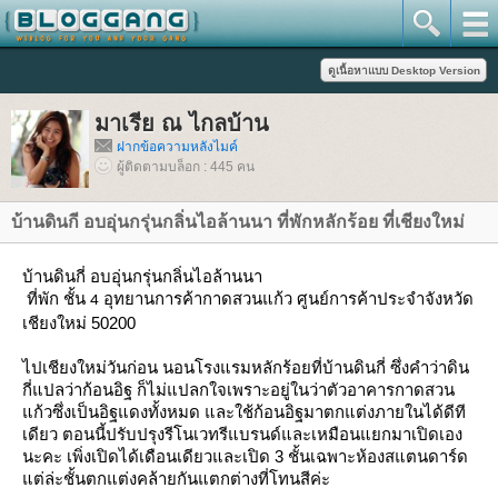
มาเรีย ณ ไกลบ้าน
ฝากข้อความหลังไมค์
ผู้ติดตามบล็อก : 445 คน
บ้านดินกี อบอุ่นกรุ่นกลิ่นไอล้านนา ที่พักหลักร้อย ที่เชียงใหม่
บ้านดินกี่ อบอุ่นกรุ่นกลิ่นไอล้านนา
ที่พัก ชั้น
อุทยานการค้ากาดสวนแก้ว ศูนย์การค้าประจำจังหวัด
4
เชียงใหม่ 50200
ไปเชียงใหม่วันก่อน นอนโรงแรมหลักร้อยที่บ้านดิ
นกี่ ซึ่งคำว่าดิน
กี่แปลว่าก้อนอิฐ
ก็ไม่แปลกใจเพราะอยู่ใน
ว่าตัวอาคารกาดสวน
ก้วซึ่ง
เป็นอิฐแดงทั้งหมด และใช้ก้อนอิฐมาตกแต่งภายใน
ได้ดีที
เดียว ตอนนี้ปรับปรุงรีโนเวทรีแบร
นด์และเหมือนแยกมาเปิดเอง
นะ
คะ เพิ่งเปิดได้เดือนเดียวและเ
ปิด 3 ชั้นเฉพาะห้องสแตนดาร์ด
ต่ล่ะชั้น
ตกแต่งคล้ายกันแตกต่า
งที่โทนสีค่ะ