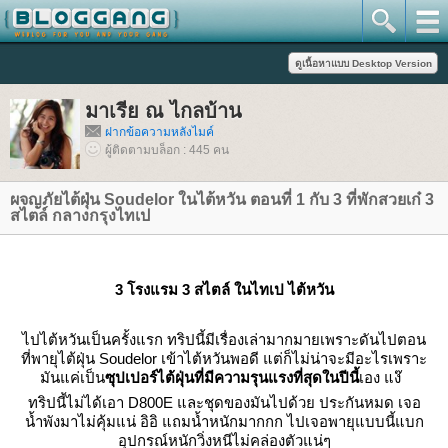
มาเรีย ณ ไกลบ้าน
ฝากข้อความหลังไมค์
ผู้ติดตามบล็อก : 445 คน
ผจญภัยไต้ฝุ่น Soudelor ในไต้หวัน ตอนที่ 1 กับ 3 ที่พักสวยเก๋ 3
สไตล์ กลางกรุงไทเป
3 โรงแรม 3 สไตล์ ในไทเป ไต้หวัน
ไปไต้หวันเป็นครั้งแรก ทริปนี้มีเรื่องเล่ามากมายเพราะดันไปตอน
ที่พายุไต้ฝุ่น Soudelor เข้าไต้หวันพอดี
ต่ก็ไม่น่าจะมีอะไรเพราะ
มันแค่เป็น
ซุปเปอร์ไต้ฝุ่นที่มีความรุนแรงที่สุดในปีนี้
เอง แง๊
ทริปนี้ไม่ได้เอา D800E และชุดของมันไปด้วย ประกันหมด เจอ
น้ำพังมาไม่คุ้มแน่ อิอิ แถมน้ำหนักมากกก ไปเจอพายุแบบนี้แบก
อุปกรณ์หนักวิ่งหนีไม่คล่องตัวแน่ๆ