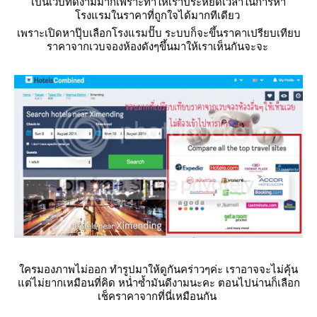
เป็นเวบที่ดีงามมากเพราะทำให้เราประหยัดเวลาในการหา
รงแรมในราคาที่ถูกใจได้มากทีเดียว
เพราะเปิดหาปุ๊บเลือกโรงแรมปั๊บ ระบบก็จะขึ้นราคาเปรียบเทียบ
ราคาจากเวบจองห้องดังๆขึ้นมาให้เราเห็นกันจะจะ
ครมองภาพไม่ออก ทำรูปมาให้ดูกันคร่าวๆค่ะ เราอาจจะไม่คุ้น
ต่ไม่ยากเหมือนที่คิด หน่ำซ้ำมันดีงามนะคะ ตอนไปน่านก็เลือก
เช็คราคาจากที่นี่เหมือนกัน