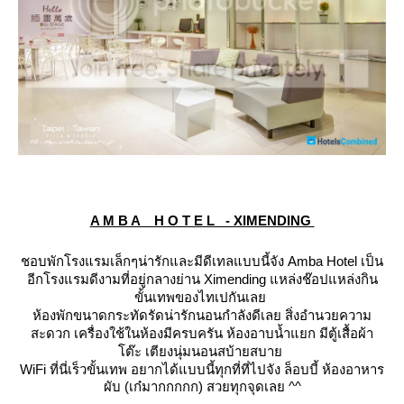
A M B A H O T E L - XIMENDING
ชอบพักโรงแรมเล็กๆน่ารักและมีดีเทลแบบนี้จัง Amba Hotel เป็น
อีกโรงแรมดีงามที่อยู่กลางย่าน Ximending แหล่งช๊อปแหล่งกิน
ขั้นเทพของไทเปกันเล
ห้องพักขนาดกระทัดรัดน่ารักนอนกำลังดีเลย สิ่งอำนวยความ
สะดวก เครื่องใช้ในห้องมีครบครัน ห้องอาบน้ำแยก มีตู้เสื้อผ้า
ต๊ะ เตียงนุ่มนอนสบ้ายสบา
WiFi ที่นี่เร็วขั้นเทพ อยากได้แบบนี้ทุกที่ที่ไปจัง ล็อบบี้ ห้องอาหาร
ผับ (เก๋มากกกกก) สวยทุกจุดเลย ^^