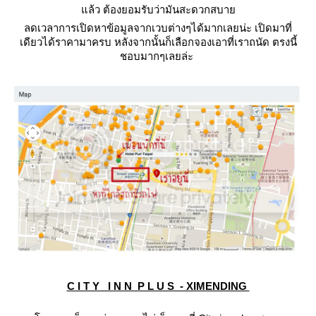
ล้ว ต้องยอมรับว่ามันสะดวกสบา
ลดเวลาการเปิดหาข้อมูลจากเวบต่างๆได้มากเลยน่ะ เปิดมาที่
เดียวได้ราคามาครบ หลังจากนั้นก็เลือกจองเอาที่เราถนัด ตรงนี้
ชอบมากๆเลยล่ะ
C I T Y I N N P L U S - XIMENDING