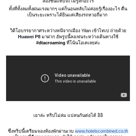
สองชั้นแทบจะไม่รู้สึกอะไร
ทั้งที่ทั้งลมทั้งฝนแรงมากๆ
ต่ก็นอนหลับไม่ค่อยรู้เรื่องอะไร ตื่น
เป็นระยะเพราะได้ยินแต่เสียงรถหวอถี่มาก
วิดิโอบรรยากาศระหว่างหนีจากเมือง Yilan เข้าไทเป ถ่ายด้ว
Huawei P8
มาฝาก อัพรูปนี้ลงเฟนระหว่างเดินทางใช้
#dtacroaming
ที่โน้นโอเคเลยค่ะ
เอาล่ะ ทริปไม่ล่ม แปลนกันต่อได้ อิอิ
ซึ่ง
ทริปนี้เตรียมจองห้องพักผ่านเวบ
www.hotelscombined.co.th