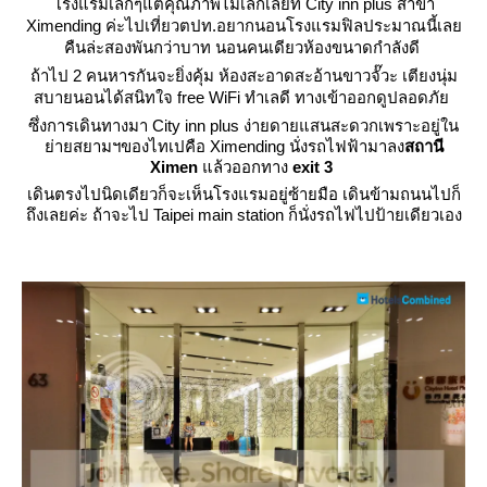
รงแรมเล็กๆแต่คุณภาพไม่เล็กเลยที่ City inn plus สาขา
Ximending ค่ะไปเที่ยวตปท.อยากนอนโรงแรมฟิลประมาณนี้เล
คืนล่ะสองพันกว่าบาท นอนคนเดียวห้องขนาดกำลังดี
ถ้าไป 2 คนหารกันจะยิ่งคุ้ม ห้องสะอาดสะอ้านขาวจั๊วะ เตียงนุ่ม
สบายนอนได้สนิทใจ free WiFi ทำเลดี ทางเข้าออกดูปลอดภั
ซึ่งการเดินทางมา City inn plus ง่ายดายแสนสะดวกเพราะอยู่ใน
่ายสยามฯของไทเปคือ Ximending นั่งรถไฟฟ้ามาลง
สถานี
Ximen
ล้วออกทาง
exit 3
เดินตรงไปนิดเดียวก็จะเห็นโรงแรมอยู่ซ้ายมือ เดินข้ามถนนไปก็
ถึงเลยค่ะ ถ้าจะไป Taipei main station ก็นั่งรถไฟไปป้ายเดียวเอง