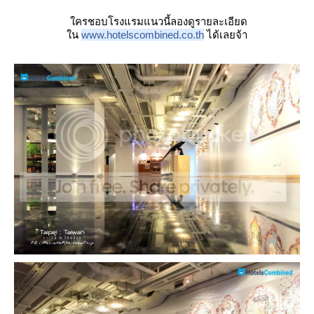
ครชอบโรงแรมแนวนี้ลองดูรายละเอียด
น
www.hotelscombined.co.th
ได้เลยจ้า