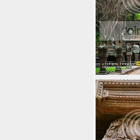
สกีกันได้ยาวถึงต้นพค.
สุดประทับใจ @ Intercontinental อินเตอร์
คอนติเนนตัล บ้านตลิ่งงาม สมุ
เพชรบูรณ์ เมืองภูดอกไม้สายหมอก เมือง
ต้องห้ามพลาด จะหนาวจะฝนก็เที่ยวได้
ตลอด
เมืองไทยมี Line shop - Link Cafe - Line
game fest แล้วน่ะ รู้ยัง
The Private pool villa @ Civilai Hill พูล
วิลล่าส่วนตัวใหม่กิ๊กที่เขาใหญ่ ..รอซากุระ
บานแล้วจะยิ่งสว
เที่ยว​นครศรีธรรมราช นครสองธรรม
เมืองต้องห้ามพลาด แถมนอนเก๋ๆ 150
บาทที่คีรีวง
Serendipity Beach Resort Lipe สวรรค์บน
ดินที่เกาะหลีเป๊ะ สตูล
Kantary Bay Rayong แคนทารี่ เบย์
ระยอง ความสุขเรียบง่ายแต่ครบเครื่องริม
หาดแสงจันทร์ ระยอง
Idyllic Concept Resort บูติคฮิปเก๋ไก๋
สวรรค์น้อยๆความสุขก้อนใหญ่ๆบนเกาะ