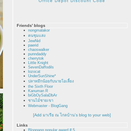
Office Depot Discount Code
Friends' blogs
nongmalakor
คนชุมแสง
JewNid
paerid
chaoswalker
punndaddy
cherrytok
Little Knight
SevenDaffodils
lozocat
UnderSunShine*
ปลาหมึกน้อยกับนายโอเลี้ยง
the Sixth Floor
Kanuman R
biGbOySalaDbAr
ชานไม้ชายเขา
Webmaster - BlogGang
[Add มาเรีย ณ ไกลบ้าน's blog to your web]
Links
Bloggang popular award # 5