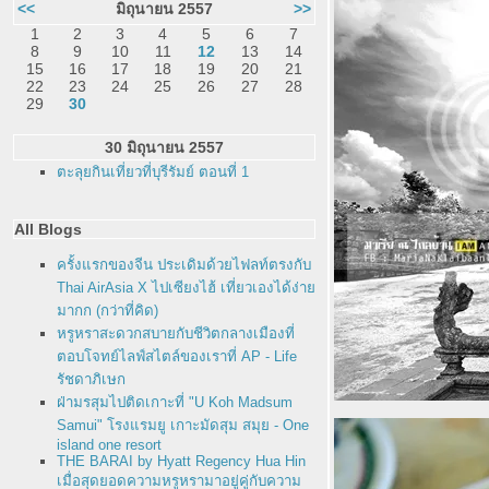
<<
มิถุนายน 2557
>>
1
2
3
4
5
6
7
8
9
10
11
12
13
14
15
16
17
18
19
20
21
22
23
24
25
26
27
28
29
30
30 มิถุนายน 2557
ตะลุยกินเที่ยวที่บุรีรัมย์ ตอนที่ 1
All Blogs
ครั้งแรกของจีน ประเดิมด้วยไฟลท์ตรงกับ
Thai AirAsia X ไปเซียงไฮ้ เที่ยวเองได้ง่า
มากก (กว่าที่คิด)
หรูหราสะดวกสบายกับชีวิตกลางเมืองที่
ตอบโจทย์ไลฟ์สไตล์ของเราที่ AP - Life
รัชดาภิเษก
ฝ่ามรสุมไปติดเกาะที่ "U Koh Madsum
Samui" โรงแรมยู เกาะมัดสุม สมุย - One
island one resort
THE BARAI by Hyatt Regency Hua Hin
เมื่อสุดยอดความหรูหรามาอยู่คู่กับความ