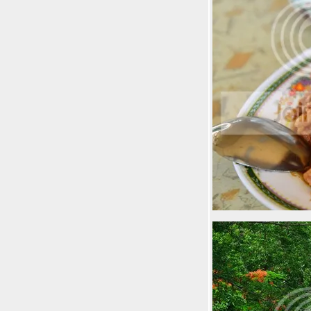
เยอรมันตะวันแดง สาขาใหม่ แจ้งวัฒนะ
บินนกเที่ยวน่าน กับ 12 ที่กิน ที่นอน ที่เที่ยว
ละกิจกรรมต้องห้ามพลาดเมื่อมาเที่ยว
น่านนคร
10 สถานที่และกิจกรรมสุดเฟี้ยวที่ต้องห้าม
พลาดเมื่อมาเที่ยวหาดใหญ่ และพัทลุง
Villa la Flora รีสอร์ทใหม่กิ๊กน่ารักสุดๆริม
คว + มุมมองใหม่ตัวตนใหม่ที่กาญจนบุรี
By OPPO Mirror 5
กินกุ้งแม่น้ำเผา ชิมขนมอร่อย ไหว้พระ
เที่ยวใกล้กรุงพัก Kantary Hotel Ayutthaya
คนทารี่ โฮเทล อยุธยา
เที่ยวคิโรโระรีสอร์ท 3 วัน 2 คืน เพียง
6,900 ต่อคน รวมที่พัก อาหารเช้าเย็น ออ
นเซนและทัวร์อีก 1 วัน
#Expedia พาเที่ยว one resort one island -
Pangkor Laut resort และ Majestic hotel
หรูหรากลาง KL
นะนำที่พักหลักร้อย : 6xx บาท เที่ยวหน้า
ลว์นอนดี้ดีที่ Red Planet ใจกลางป่าตอง
ภูเก็ต
เต็มอิ่ม 3 วัน 2 คืนที่ Hong Kong