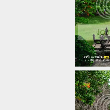
Disneyland กับโซนพิเศษ Frozen Village
เฉพาะหน้าร้อนนี้เท่านั้น
บินดีอยู่ดีไปหลวงพระบาง แพ็คเกจสุดคุ้ม
จาก Bangkok Airways ราคาดี้ดีไม่ไปไม่
ได้แล้วจ้า
Eastin Tan Hotel สวยงามทันสมัย สุดยอด
ทำเลทองบนถนนนิมมาน เชียงใหม่
Okinawa อีกครั้ง คราวนี้มากับ HIS ทริปนี้
เบาๆสบายๆกินดีอยู่ดี ตามมาเที่ยวด้วยกัน
จ้าา
U Pattaya บูติครีสอร์ทใหม่กิ๊ก : นิยาม
ห่งการพักผ่อนที่เงียบสงบเป็นส่วนตัวที่อยู่
กล้แค่เอื้อม
Lumia 640XL in Okinawa - เที่ยวสวยๆตัว
เบาๆกับมือถือบางเบาหน้าจอกว้างราคา
ประหยัด
Let's go South ชวนกันเที่ยวตรัง ยุทธจักร
ความอร่อย เมืองต้องห้ามพลาด เมืองนี้มี
ดีกว่าหมูย่างและติ่มซำ
Kiroro Resort คิโรโระ รีสอร์ทของคนไท
ที่ฮอกไกโด เดินทางเองได้ง่ายๆแถมเล่น