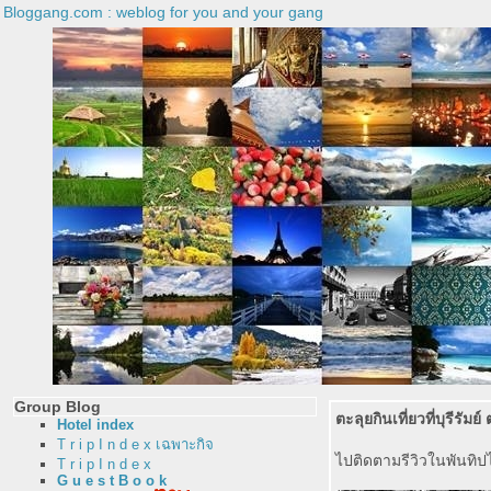
Bloggang.com : weblog for you and your gang
Group Blog
ตะลุยกินเที่ยวที่บุรีรัมย์
Hotel index
T r i p I n d e x เฉพาะกิจ
ไปติดตามรีวิวในพันทิป
T r i p I n d e x
G u e s t B o o k