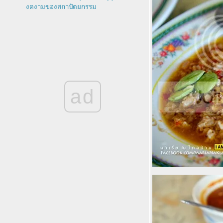
งดงามของสถาปัตยกรรม
ผจญภัยไต้ฝุ่น Soudelor ในไต้หวัน ตอนที่
1 กับ 3 ที่พักสวยเก๋ 3 สไตล์ กลางกรุงไทเป
OPPO R7 Lite - จันทบุรีครบทั้งน้ำตก
ชุมชนริมน้ำที่พักสวยเก๋เนินนางพญา ร้าน
กาแฟสุดชิลล์อันซีนริมทุ่งนา
เที่ยวย้อนอดีตรำลึกย่านเก่าบางกอกผ่าน
อ๊พสุดล้ำ Culture Explorer
ad
The Home - Shabu + K.Buffet ชาบู
เกาหลีแท้ ร้านใหม่สวยหรูบูติคบนถนน
ราชพฤกษ์ สาทร
อดีตแม่ลาปลาเผา เมืองทองธานี ปัจจุบัน
Mae-La Kitchen & Mae-La Cafe ร้านใหม่
สวยงามบรรยากาศดี้ดี
ตามรอยละครหนึ่งในทรวงที่เคปพันวา
ภูเก็ต ชิมเบเกอรี่แสนอร่อยบรรยากาศดี้ดี
ที่ Cafe Kantary แหลมพันวา
7 Greens trip : อร่อยกว่าที่คิด ชิลล์กว่าที่
เห็น มากระบี่หน้าฝน ไม่ต้องเที่ยวเกาะก็
ฟินได้
ชิมเบียร์ชิมขาหมูเมนูญี่ปุ่นที่โรงเบียร์