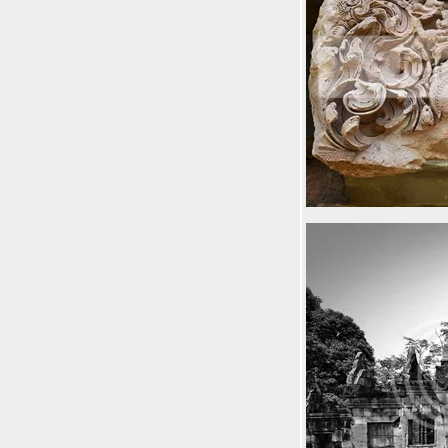
หลีเป๊ะ
Fly and ride บินนกแอร์ดอนเมืองต่อรถไป
เวียงจันทน์ + วัดป่าภูก้อน และ ทะเลบัว
ดง
ประกาศผลสถานท่องเที่ยวในดวงใจ จาก
ครงการเสน่ห์เมืองยิ้ม ของ Skyscanner
ฝันให้ไกล ไปให้ถึง ชวนไปเที่ยวฟรี กับ
Expedia Take Me
A Place We Stand - 3 สิ่งก่อสร้างรูปทรง
เก๋ไก๋ที่ออกแบบโดยสถาปนิกชื่อดังที่หาด
วอนนภา บางแสน
เคล็ดไม่ลับต่อสู้อาการท้องผูกเรื้อรังกับจุลิ
นทรีย์แลคโตดูโอของ Biogrow
บินแอร์เอเซีย กินเที่ยวถ่ายรูปสิงคโปร์
นอนสบายราคาประหยัดกับ airbnb
ามเย็นที่บางปู สมุทรปราการ
เมืองโบราณ พิพิธภัณฑ์กลางแจ้งที่ใหญ่
ที่สุดในโลก ใกล้ๆแค่นี้ที่สมุทรปราการ
เคยผ่านบ่อยๆขอแวะซักครั้ง ตลาดโบราณ
นครเนื่องเขต ฉะเชิงเทรา
KTC TBA 2014-2015: สัมผัสมนต์เสน่ห์อัน
รื่นรมย์กับบรรยากาศของหัวหินวันวานที่