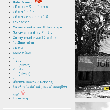
Hotel & resort
เ ที่ ย ว เ ห นื อ - อี ส า น
เ ที่ ย ว ใ ก ล้ ๆ
เ ที่ ย ว เ ก า ะ ล่ อ ง ใ ต้
อาหารการกิน
Gallery ภาพถ่าย ท้องฟ้า landscape
Gallery ภ า พ ถ่ า ย ทั่ ว ไ ป
Gallery ภาพถ่ายดอกไม้ มาโคร
ไอเดียแต่งบ้าน
เ พ ล ง
ตกแต่งบล็อค
.
T A G
..... (private)
ส่วนตัว
..... (private)
.
เที่ยวต่างประเทศ (Overseas)
กิน เที่ยว ไลฟ์สไตล์ ( บล็อคใหม่อยู่นี่จ้า
new)
future blog