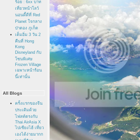
ร้อย : 6xx บาท
เที่ยวหน้าโลว์
นอนดี้ดีที่ Red
Planet ใจกลาง
ป่าตอง ภูเก็ต
เต็มอิ่ม 3 วัน 2
คืนที่ Hong
Kong
Disneyland กับ
ซนพิเศษ
Frozen Village
เฉพาะหน้าร้อน
นี้เท่านั้น
All Blogs
ครั้งแรกของจีน
ประเดิมด้ว
ไฟลท์ตรงกับ
Thai AirAsia X
ไปเซียงไฮ้ เที่ยว
เองได้ง่ายมากก