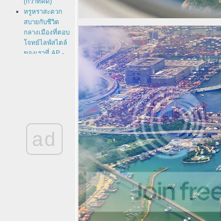
(กว่าที่คิด)
หรูหราสะดวก
สบายกับชีวิต
กลางเมืองที่ตอบ
จทย์ไลฟ์สไตล์
ของเราที่ AP -
Life รัชดาภิเษก
ฝ่ามรสุมไปติด
เกาะที่ "U Koh
Madsum
Samui" โรงแรม
ู เกาะมัดสุม
สมุย - One
island one
ad
resort
THE BARAI by
Hyatt Regency
Hua Hin เมื่อสุด
อดความ
หรูหรามาอยู่คู่
กับความงดงาม
ของ
สถาปัตยกรรม