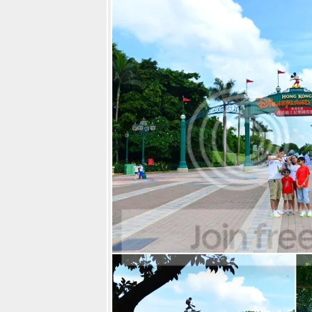
ต้องเที่ยวเกาะก็
ฟินได้
ชิมเบียร์ชิมขา
หมูเมนูญี่ปุ่นที่
รงเบียร์
เยอรมันตะวัน
ดง สาขาใหม่
จ้งวัฒนะ
บินนกเที่ยวน่าน
กับ 12 ที่กิน
ที่นอน ที่เที่ยว
ละกิจกรรม
ต้องห้ามพลาด
เมื่อมาเที่ยวน่าน
นคร
10 สถานที่และ
กิจกรรมสุดเฟี้ยว
ที่ต้องห้ามพลาด
เมื่อมาเที่ยว
หาดใหญ่ และ
พัทลุง