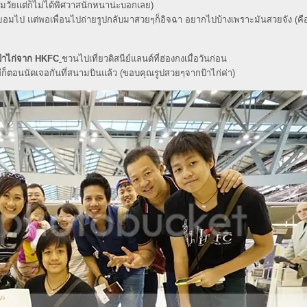
ามวัยแต่ก็ไม่ได้พิศวาสนักหนาน่ะบอกเลย)
ม่ยอมไป แต่พอเพื่อนไปถ่ายรูปกลับมาสวยๆก็อิจฉา อยากไปบ้างเพราะมันสวยจัง (ค
 ป้าไก่จาก HKFC
ชวนไปเที่ยวดิสนีย์แลนด์ที่ฮ่องกงเมื่อวันก่อน
กทีก็ตอนนัดเจอกันที่สนามบินแล้ว (ขอบคุณรูปสวยๆจากป้าไก่ค่า)