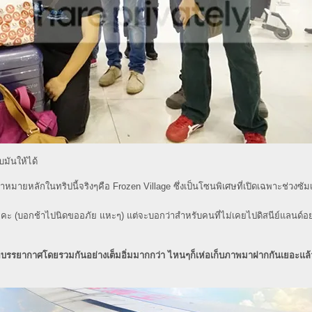
ับมันให้ได้
ป้าหมายหลักในทริปนี้จริงๆคือ Frozen Village ซึ่งเป็นโซนพิเศษที่เปิดเฉพาะช่วงซัม
คะ (บอกช้าไปนิดขออภัย แหะๆ) แต่จะบอกว่าสำหรับคนที่ไม่เคยไปดิสนีย์แลนด์อ
าพบรรยากาศโดยรวมกันอย่างเต็มอิ่มมากกว่า ไหนๆก็เห่อเก็บภาพมาฝากกันเยอะแล