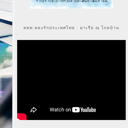
ททท.หลงรักประเทศไทย : มาเรีย ณ ไกลบ้าน
.