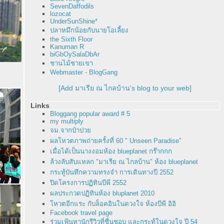
SevenDaffodils
lozocat
UnderSunShine*
ปลาหมึกน้อยกับนายโอเลี้ยง
the Sixth Floor
Kanuman R
biGbOySalaDbAr
ชานไม้ชายเขา
Webmaster - BlogGang
[Add มาเรีย ณ ไกลบ้าน's blog to your web]
Links
Bloggang popular award # 5
my multiply
จม.จากป๋าปว
ผลโหวตภาพถ่ายครั้งที่ 60 " Unseen Paradise"
เมื่อได้เป็นนางงอมห้อง blueplanet กร๊ากกก
ล้วงลับสับแหลก "มาเรีย ณ ไกลบ้าน" ห้อง blueplanet
กระทู้บันทึกความทรงจำ การเดินทางปี 2552
ปิดโครงการปฏิทินบีพี 2552
ผลประกวดปฏิทินห้อง bluplanet 2010
หวตอีกแระ กับล็อคอินในดวงใจ ห้องบีพี อิอิ
Facebook travel page
ร่วมเฟ้นหานักรีวิวที่ชื่นชอบ และกระทู้ในดวงใจ ปี 54