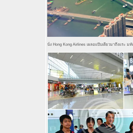
ผจญภัยไต้ฝุ่น
Soudelor ใน
ไต้หวัน ตอนที่ 1
กับ 3 ที่พักสวยเก๋
3 สไตล์ กลาง
กรุงไทเป
OPPO R7 Lite -
จันทบุรีครบทั้ง
นั่ง Hong Kong Airlines เผลอแป๊บเดียวมาถึงแระ ม
น้ำตกชุมชนริม
น้ำที่พักสวยเก๋
เนินนางพญา
ร้านกาแฟสุดชิ
ลล์อันซีนริมทุ่ง
นา
เที่ยวย้อนอดีต
รำลึกย่านเก่า
บางกอกผ่านแอ๊
พสุดล้ำ Culture
Explorer
The Home -
Shabu +
K.Buffet ชาบู
เกาหลีแท้ ร้าน