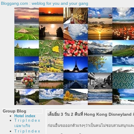
Bloggang.com : weblog for you and your gang
Group Blog
เต็มอิ่ม 3 วัน 2 คืนที่ Hong Kong Disneyland 
Hotel index
T r i p I n d e x
ก่อนอื่นขอออกตัวแรงๆว่าเป็นคนไม่ชอบสวนสนุกและ
เฉพาะกิจ
T r i p I n d e x