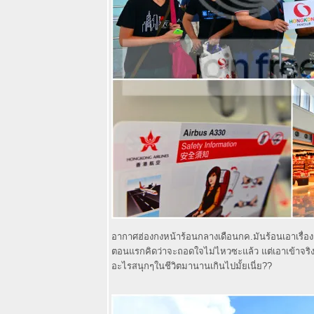
หม่สวยหรูบูติค
บนถนน
ราชพฤกษ์ สาทร
อดีตแม่ลาปลา
เผา เมืองทอง
ธานี ปัจจุบัน
Mae-La Kitchen
& Mae-La Cafe
ร้านใหม่สวยงาม
บรรยากาศดี้ดี
ตามรอยละคร
หนึ่งในทรวงที่
เคปพันวา ภูเก็ต
ชิมเบเกอรี่แสน
อร่อยบรรยากาศ
ดี้ดีที่ Cafe
อากาศฮ่องกงหน้าร้อนกลางเดือนกค.มันร้อนเอาเรื่อ
Kantary แหลม
ตอนแรกคิดว่าจะถอดใจไม่ไหวซะแล้ว แต่เอาเข้าจริง
พันวา
อะไรสนุกๆในชีวิตมานานเกินไปมั้ยเนี่ย??
7 Greens trip :
อร่อยกว่าที่คิด ชิ
ลล์กว่าที่เห็น มา
กระบี่หน้าฝน ไม่