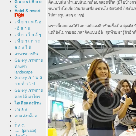
G u e s t B o o
คิดแบบนั้น ทำแบบนั้นมาเกือบตลอดชีวิต (มีไปบ้างต
k
ขนาดไปโตเกียววันก่อนเพื่อนชวนไปดิสนีย์ซี ก็ยังไ
Hotel & resort
ไปถ่ายรูปเฉยๆ ฮ่าๆๆ)
เ ที่ ย ว เ ห นื อ
คราวนี้เลยลองให้โอกาสตัวเองอีกซักครั้งเมื่อ
ลุงเด้ง
- อี ส า น
ต่ก็ยังไม่วายขอเวลาคิดแปบ อิอิ สุดท้ายมารู้ตัวอี
เ ที่ ย ว ใ ก ล้ ๆ
เ ที่ ย ว เ ก า ะ
ล่ อ ง ใ ต้
อาหารการกิน
Gallery ภาพถ่า
ท้องฟ้า
landscape
Gallery ภ า พ ถ่
า ย ทั่ ว ไ ป
Gallery ภาพถ่า
ดอกไม้ มาโคร
ไอเดียแต่งบ้าน
เ พ ล ง
ตกแต่งบล็อค
.
T A G
..... (private)
ส่วนตัว