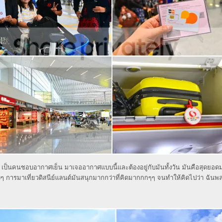
ง เป็นคนชอบอากาศเย็น มาเจออากาศแบบนี้และต้องอยู่กับมันทั้งวัน มันคือสุดยอ
ๆ การมาเที่ยวดิสนีย์แลนด์มันสนุกมากกว่าที่คิดมากกกๆๆ จนทำให้คิดไปว่า ฉันพ