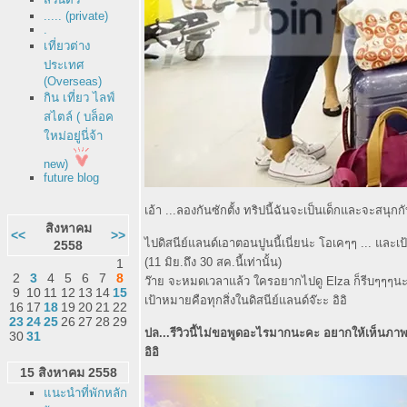
..... (private)
.
เที่ยวต่าง
ประเทศ
(Overseas)
กิน เที่ยว ไลฟ์
สไตล์ ( บล็อค
หม่อยู่นี่จ้า
new)
future blog
เอ้า ...ลองกันซักตั้ง ทริปนี้ฉันจะเป็นเด็กและจะสนุกก
สิงหาคม
<<
>>
ไปดิสนีย์แลนด์เอาตอนปูนนี้เนี่ยน่ะ โอเคๆๆ ... และเ
2558
(11 มิย.ถึง 30 สค.นี้เท่านั้น)
1
2
3
4
5
6
7
8
ว๊าย จะหมดเวลาแล้ว ใครอยากไปดู Elza ก็รีบๆๆๆนะ
9
10
11
12
13
14
15
เป้าหมายคือทุกสิ่งในดิสนีย์แลนด์จ๊ะะ อิอิ
16
17
18
19
20
21
22
23
24
25
26
27
28
29
ปล...รีวิวนี้ไม่ขอพูดอะไรมากนะคะ อยากให้เห็นภ
30
31
อิอิ
15 สิงหาคม 2558
นะนำที่พักหลัก