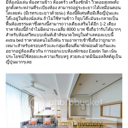
มีห้องนั่งเล่น ห้องทานข้าว ห้องครัว เครื่องซักผ้า วิวดอยสุเทพทั้ง
ลูกตั้งตระหง่านที่ระเบียงห้อง สามารถอยู่ระยะยาวได้เหมือนคอน
ดเลยค่ะ (มีเรทระยะยาวด้วยน่ะ) ห้องนี้พิเศษคือมีเสื่อญี่ปุ่นและ
ต๊ะอยู่ในห้องนั่งเล่น ถ้าไม่ใช้ทานข้าว ก็ยุบโต๊ะมันจะกลายเป็น
พื้นห้องธรรมดาซึ่งตรงนี้สามารถวางเตียงเสริมได้อีก 1-2 เตียง
ราคาห้องนี้ถ้าจำไม่ผิดน่าจะเฉลี่ย 8000 บาท ซึ่งถื
อว่ารับได้มากๆ
สำหรับห้องสวีทแบบเพ้นท์เฮ้าส์ขนาดใหญ่ในทำเลทองแบบนี้
extra bed ราคาต่อคนไม่ถึงพัน รวมอาหารเช้าซึ่งถือว่าถูกมาก
เหมาะสำหรับครอบครัวและกลุ่มเพื่อนที่มาพักผ่อนด้วยกันและ
อยากอยู่ห้องเดียวกัน การออกแบบห้องพักของ Eastin Tan เน้น
ประโยชน์ใช้สอยและความเรียบหรู สวยสะอาดมินิมอลลิสต์ดูเป็น
ญี่ปุ่นมากๆเล