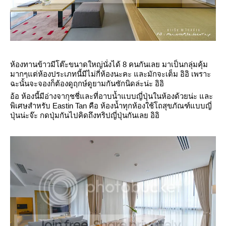
ห้องทานข้าวมีโต๊ะขนาดใหญ่นั่งได้ 8 คนกันเลย มาเป็นกลุ่มคุ้ม
มากๆแต่ห้องประเภทนี้มีไม่กี่ห้องนะคะ และมักจะเต็ม อิอิ เพราะ
ฉะนั้นจะจองก็ต้องดูฤกษ์ดูยามกันซักนิดล่ะน่ะ อิอิ
อ้อ ห้องนี้มีอ่างจากุชชี่และที่อาบน้ำแบบญี่ปุ่นในห้องด้วยน่ะ และ
พิเศษสำหรับ Eastin Tan คือ ห้องน้ำทุกห้องใช้โถสุขภัณฑ์แบบญี่
ปุ่นน่ะจ๊ะ กดปุ่มกันไปคิดถึงทริปญี่ปุ่นกันเลย อิอิ