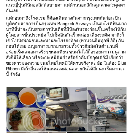
นวญี่ปุ่นมินิมอลลิสต์สบายตา แต่ด้านนอกสีสันฉูดฉาดสะดุดตา
กันเล
ต่ก่อนมาถึงโรงแรม ก็ต้องเดินทางกันจากกรุงเทพกันก่อน บิน
บูติคกับสายการบินกรุงเทพ Bangkok Airways เป็นอะไรที่ฟินมาก
นาทีนี้น่าจะเป็นสายการบินเดียที่มีห้องรับรองก่อนขึ้นเครื่องให้กับ
ผู้โดยสารชั้นประหยัด ไปเช็คอินกันเร็วหน่อย เลี่ยงรถติด มาถึงก็
เข้าไปนั่งพักผ่อนและทานอะไรรองท้อง (ทานจนอิ่มทุกที อิอิ) กัน
ก่อนได้เลย เมนูอาหารมากมายรวมทั้งข้าวต้มมัดในตำนานที่
อร่อยเริ่ดเสมอมาจริงๆ ขนมเทียน ขนมใส่ไส้ก็อร่อยมาก เมนูตาม
สั่งก็มีให้เลือก หรือจะบะหมี่ต้มยำหรือข้าต้มบักกุดเต๋ก็มี เรียกว่า
ของคาวของหวายขนมไทยไทศมีให้ครบจริงๆค่ะ อ้อ ในห้อง Blue
Ribbon มีเก้าอี้นวดให้นอนนวดผ่อนคลายกันได้อีกน่ะ เริ่ดมากจุด
นี้ รักจัง