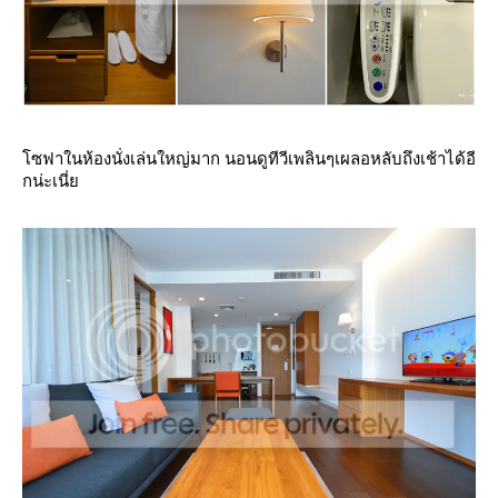
ซฟาในห้องนั่งเล่นใหญ่มาก นอนดูทีวีเพลินๆเผลอหลับถึงเช้าได้อี
กน่ะเนี่