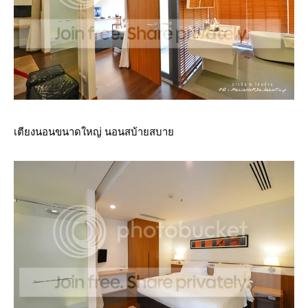
เตียงนอนขนาดใหญ่ นอนสบ้ายสบา