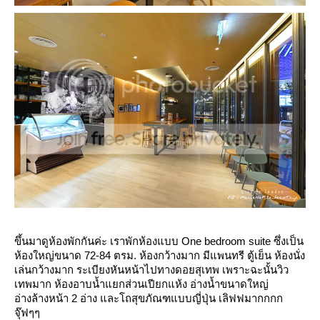
ขึ้นมาดูห้องพักกันค่ะ เราพักห้องแบบ One bedroom suite ซึ่งเป็น
ห้องใหญ่ขนาด 72-84 ตรม. ห้องกว้างมาก มีแพนทรี ตู้เย็น ห้องนั่ง
เล่นกว้างมาก ระเบียงหันหน้าไปทางดอยสุเทพ เพราะฉะนั้นวิว
เทพมาก ห้องอาบน้ำแยกส่วนเปียกแห้ง อ่างน้ำขนาดใหญ่
อ่างล้างหน้า 2 อ่าง และโถสุขภัณฑแบบญี่ปุ่น เลิฟฟมากกกก
จุ๊ฟๆๆ