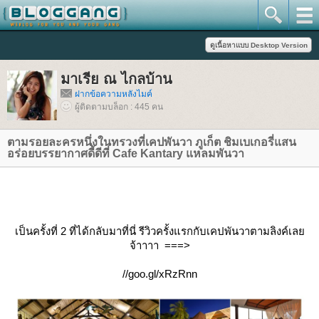
มาเรีย ณ ไกลบ้าน
ฝากข้อความหลังไมค์
ผู้ติดตามบล็อก : 445 คน
ตามรอยละครหนึ่งในทรวงที่เคปพันวา ภูเก็ต ชิมเบเกอรี่แสน
อร่อยบรรยากาศดี้ดีที่ Cafe Kantary แหลมพันวา
เป็นครั้งที่ 2 ที่ได้กลับมาที่นี่ รีวิวครั้งแรกกับเคปพันวาตามลิงค์เล
จ้าาาา ===>
//goo.gl/xRzRnn