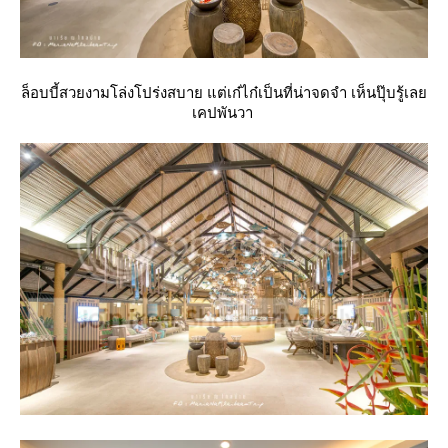
ล็อบบี้สวยงามโล่งโปร่งสบาย แต่เก๋ไก๋เป็นที่น่าจดจำ เห็นปุ๊บรู้เล
เคปพันวา