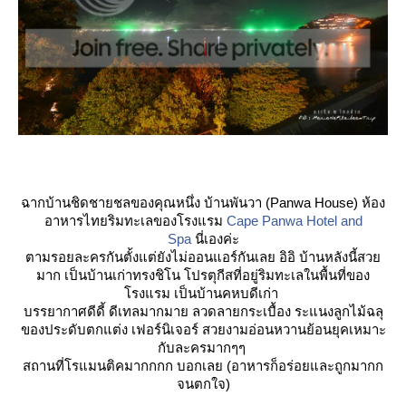
ฉากบ้านชิดชายชลของคุณหนึ่ง บ้านพันวา (Panwa House) ห้อง
อาหารไทยริมทะเลของโรงแรม
Cape Panwa Hotel and
Spa
นี่เองค่ะ
ตามรอยละครกันตั้งแต่ยังไม่ออนแอร์กันเลย อิอิ บ้านหลังนี้สว
มาก เป็นบ้านเก่าทรงชิโน โปรตุกีสที่อยู่ริมทะเลในพื้นที่ของ
รงแรม เป็นบ้านคหบดีเก่า
บรรยากาศดีดี้ ดีเทลมากมาย ลวดลายกระเบื้อง ระแนงลูกไม้ฉลุ
ของประดับตกแต่ง เฟอร์นิเจอร์ สวยงามอ่อนหวานย้อนยุคเหมาะ
กับละครมากๆๆ
สถานที่โรแมนติคมากกกก บอกเลย (อาหารก็อร่อยและถูกมากก
จนตกใจ)