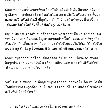
ติดตัวลูกไป
พ่อแม่หลายคนนั้นเวลาที่จะเลือกบังคับหรือทำในสิ่งที่พวกเขาคิดว่า
ถูกต้องพวกเขาก็กลัวว่าจะโหดไปไหม ลูกจะเสียใจหรือเปล่า ครั้นจะ
อมตามใจหรือทำในสิ่งที่ถูกใจลูกก็กลัวอีกว่าฉันทำแบบนี้จะเป็นกา
รสปอยหรือทำให้นิสัยที่ไม่ดีติดตัวลูกไปหรือไม่
มนุษย์เป็นสิ่งมีชีวิตที่ชอบสร้าง "กรอบทางเลือก" ขึ้นมาเอง หลายคน
ชอบคิดว่าทางเลือกของปัญหาหลายอย่างนั้นมีแค่สองทาง ถ้าพูดถึง
เรื่องเกี่ยวกับเด็กพวกเขาก็จะบอกว่า ถ้าใช้ไม้นวมไม่ได้ผลก็ต้องใช้ไม้
ข็ง ถ้าพูดดีๆไม่รู้เรื่องก็ต้องตี ถ้าเด็กไม่รักดีก็ต้องปล่อยให้ลำบาก
พวกเขาพูดราวกับว่าโลกนี้มีแค่สองสี ถ้าไม่ขาวมันก็ต้องดำ ส่วนสี
อิ่นๆอย่างม่วง คราม น้ำเงิน เขียว เหลือง แสด แดง เป็นสีที่ไม่มีอยู่
จริงนอกจากจะปรากฎในสายรุ้ง
วันนี้เจนขอเสนออะไรเล็กๆน้อยๆที่คิดว่าสามารถทำให้เด็กเติบโตขึ้น
ดยมีความคิดที่ถูกต้องและในขณะเดียวกันก็ไม่จำเป็นต้องใช้วิธีการ
อะไรที่ทำร้ายจิตใจเด็ก
== เราอยู่ฝั่งเดียวกันเสมอแต่จะไม่เข้าข้างถ้าหนูทำผิด ==