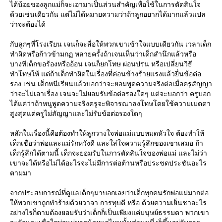
ได้น้อยของลูกแม่ก็จะเอามาเป็นส่วนสำคัญเพื่อใช้ในการตัดสินใจ
ด้วยเช่นเดียวกัน แต่ไม่ได้หมายความว่าถ้าลูกอยากได้มากแล้วแปล
ว่าจะต้องได้
กับลูกๆที่โรงเรียน เจนก็จะสื่อให้พวกเขาเข้าใจแบบเดียวกัน เวลาเด็ก
ทำผิดหรือก้าวข้ามกฏ หลายครั้งถ้าเจนเห็นว่าเด็กสำนึกแล้วหรือ
บางทีเด็กขอร้องหรืออ้อน เจนก็ยกโทษ ผ่อนปรน หรือเปลี่ยนวิธี
ทำโทษให้ แต่ถ้าเด็กทำผิดในเรื่องที่ค่อนข้างร้ายแรงแล้วยื่นข้อต่อ
รอง เช่น เด็กหนีเรียนแล้วบอกว่าจะยอมพูดความจริงต่อเมื่อครูสัญญา
ว่าจะไม่เอาเรื่อง เจนจะไม่ยอมรับข้อต่อรองใดๆ แต่จะบอกว่า ครูบอก
ได้แค่ว่าถ้าหนูพูดความจริงครูจะพิจารณาลงโทษโดยใช้ความเมตตา
สูงสุดแต่ครูไม่สัญญาและไม่รับข้อต่อรองใดๆ
หลักในเรื่องนี้คือต้องทำให้ลูกวางใจพ่อแม่แบบหมดหัวใจ ต้องทำให้
เด็กเชื่อว่าพ่อและแม่รักหวังดี และใส่ใจความรู้สึกของเขาเสมอ ถ้า
เด็กรู้สึกได้ตามนี้ เด็กจะยอมรับในการตัดสินใจของพ่อแม่ และไม่ว่า
เขาจะได้หรือไม่ได้อะไรจะไม่มีการต่อต้านหรือประชดประชันอะไร
ตามมา
จากประสบการณ์ที่ดูแลเด็กๆมาบอกเลยว่าเด็กทุกคนรักพ่อแม่มากต่อ
ห้พวกเขาถูกทำร้ายด้วยวาจา การทุบตี หรือ ด้วยความเย็นชาอะไร
อย่างไรก็ตามต้องยอมรับว่าเด็กก็เป็นเพียงแค่มนุษย์ธรรมดา พวกเขา