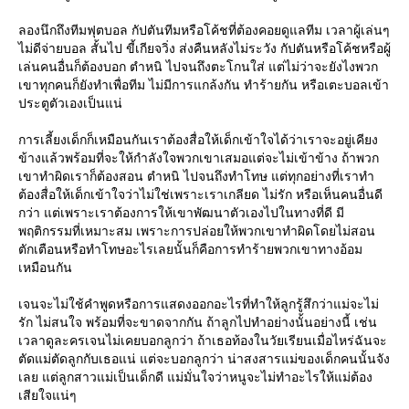
ลองนึกถึงทีมฟุตบอล กัปตันทีมหรือโค้ชที่ต้องคอยดูแลทีม เวลาผู้เล่นๆ
ไม่ดีจ่ายบอล สั้นไป ขี้เกียจวิ่ง ส่งคืนหลังไม่ระวัง กัปตันหรือโค้ชหรือผู้
เล่นคนอื่นก็ต้องบอก ตำหนิ ไปจนถึงตะโกนใส่ แต่ไม่ว่าจะยังไงพวก
เขาทุกคนก็ยังทำเพื่อทีม ไม่มีการแกล้งกัน ทำร้ายกัน หรือเตะบอลเข้า
ประตูตัวเองเป็นแน่
การเลี้ยงเด็กก็เหมือนกันเราต้องสื่อให้เด็กเข้าใจได้ว่าเราจะอยู่เคียง
ข้างแล้วพร้อมที่จะให้กำลังใจพวกเขาเสมอแต่จะไม่เข้าข้าง ถ้าพวก
เขาทำผิดเราก็ต้องสอน ตำหนิ ไปจนถึงทำโทษ แต่ทุกอย่างที่เราทำ
ต้องสื่อให้เด็กเข้าใจว่าไม่ใช่เพราะเราเกลียด ไม่รัก หรือเห็นคนอื่นดี
กว่า แต่เพราะเราต้องการให้เขาพัฒนาตัวเองไปในทางที่ดี มี
พฤติกรรมที่เหมาะสม เพราะการปล่อยให้พวกเขาทำผิดโดยไม่สอน
ตักเตือนหรือทำโทษอะไรเลยนั้นก็คือการทำร้ายพวกเขาทางอ้อม
เหมือนกัน
เจนจะไม่ใช้คำพูดหรือการแสดงออกอะไรที่ทำให้ลูกรู้สึกว่าแม่จะไม่
รัก ไม่สนใจ พร้อมที่จะขาดจากกัน ถ้าลูกไปทำอย่างนั้นอย่างนี้ เช่น
เวลาดูละครเจนไม่เคยบอกลูกว่า ถ้าเธอท้องในวัยเรียนเมื่อไหร่ฉันจะ
ตัดแม่ตัดลูกกับเธอแน่ แต่จะบอกลูกว่า น่าสงสารแม่ของเด็กคนนั้นจัง
เลย แต่ลูกสาวแม่เป็นเด็กดี แม่มั่นใจว่าหนูจะไม่ทำอะไรให้แม่ต้อง
เสียใจแน่ๆ