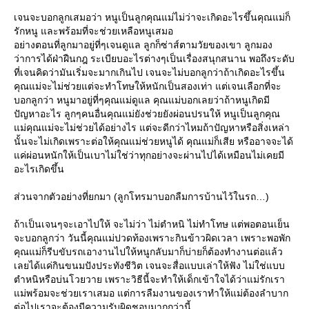
เจนจะบอกลูกเสมอว่า หนูเป็นลูกคุณแม่ไม่ว่าจะเกิดอะไรขึ้นคุณแม่ก็
รักหนู และพร้อมที่จะช่วยเหลือหนูเสมอ
อย่างตอนที่ลูกมาอยู่ที่ๆเจนดูแล ลูกก็ซ่าส์ตามวัยของเขา ลูกมอง
ว่าการได้ฝ่าฝืนกฎ ระเบียบอะไรต่างๆเป็นเรื่องสนุกสนาน พอถึงระดับ
ที่เจนคิดว่ามันเริ่มจะมากเกินไป เจนจะไม่บอกลูกว่าถ้าเกิดอะไรขึ้น
คุณแม่จะ่ไม่ช่วยแต่จะทำโทษให้หนักเป็นสองเท่า แต่เจนเลือกที่จะ
บอกลูกว่า หนูมาอยู่ที่ๆคุณแม่ดูแล คุณแม่บอกเลยว่าถ้าหนูเกิดมี
ปัญหาอะไร ลูกๆคนอื่นคุณแม่ยังช่วยยังผ่อนปรนให้ หนูเป็นลูกคุณ
ม่คุณแม่จะไม่ช่วยได้อย่างไร แต่จะดีกว่าไหมถ้าปัญหาหรือสิ่งเหล่า
นั้นจะไม่เกิดเพราะต่อให้คุณแม่ช่วยหนูได้ คุณแม่ก็เสีย หรืออาจจะได้
ค่ผ่อนหนักให้เป็นเบาไม่ใช่ว่าทุกอย่างจะผ่านไปได้เหมือนไม่เคยมี
อะไรเกิดขึ้น
ส่วนจากตัวอย่างที่ยกมา (ลูกโทรมาบอกลืมการบ้านไว้ในรถ…)
ถ้าเป็นเจนๆจะเอาไปให้ จะไม่ว่า ไม่ตำหนิ ไม่ทำโทษ แต่พอตอนเย็น
จะบอกลูกว่า วันนี้คุณแม่ปวดท้องเพราะกินข้าวผิดเวลา เพราะพอพัก
คุณแม่ก็รีบขับรถเอางานไปให้หนูกลับมาก็บ่ายก็ต้องทำงานต่อแล้ว
เลยได้แค่กินขนมปังประทังชีวิต เจนจะสื่อแบบเล่าให้ฟัง ไม่ใช่แบบ
ตำหนิหรือบ่นโวยวาย เพราะวิธีนี้จะทำให้เด็กเข้าใจได้ว่าแม่รักเรา
ม่พร้อมจะช่วยเราเสมอ แต่การลืมงานของเราทำให้แม่ต้องลำบาก
ต่อไปเราจะต้องมีความรับผิดชอบมากกว่านี้