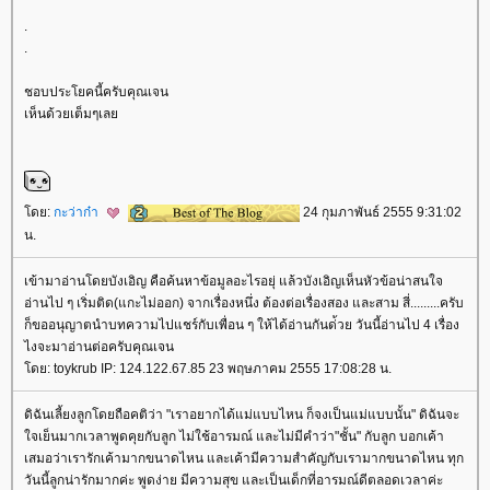
.
.
ชอบประโยคนี้ครับคุณเจน
เห็นด้วยเต็มๆเล
ดย:
กะว่าก๋า
24 กุมภาพันธ์ 2555 9:31:02
น.
เข้ามาอ่านโดยบังเอิญ คือค้นหาข้อมูลอะไรอยุ่ แล้วบังเอิญเห็นหัวข้อน่าสนใจ
อ่านไป ๆ เริ่มติด(แกะไม่ออก) จากเรื่องหนึ่ง ต้องต่อเรื่องสอง และสาม สี่.........ครับ
ก็ขออนุญาตนำบทความไปแชร์กับเพื่อน ๆ ให้ได้อ่านกันด่้วย วันนี้อ่านไป 4 เรื่อง
ไงจะมาอ่านต่อครับคุณเจน
ดย: toykrub IP: 124.122.67.85 23 พฤษภาคม 2555 17:08:28 น.
ดิฉันเลี้ยงลูกโดยถือคติว่า "เราอยากได้แม่แบบไหน ก็จงเป็นแม่แบบนั้น" ดิฉันจะ
จเย็นมากเวลาพูดคุยกับลูก ไม่ใช้อารมณ์ และไม่มีคำว่า"ชั้น" กับลูก บอกเค้า
เสมอว่าเรารักเค้ามากขนาดไหน และเค้ามีความสำคัญกับเรามากขนาดไหน ทุก
วันนี้ลูกน่ารักมากค่ะ พูดง่าย มีความสุข และเป็นเด็กที่อารมณ์ดีตลอดเวลาค่ะ