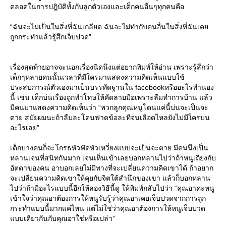
ตลอดในการปฎิบัติทั้งกับลูกตัวเองและเด็กคนอื่นๆทุกคนคือ
“ฉันจะไม่เป็นในสิ่งที่ฉันเกลียด ฉันจะไม่ทำกับคนอื่นในสิ่งที่ฉันเค
ถูกกระทำแล้วรู้สึกเจ็บปวด”
เรื่องสุดท้ายอาจจะนอกเรื่องนิดนึงแต่อยากพิมพ์ให้อ่าน เพราะรู้สึกว่า
เด็กๆหลายคนนั้นเวลาที่มีใครมาแสดงความคิดเห็นแบบใช้
ประสบการณ์ตัวเองมาเป็นบรรทัดฐานใน facebookหรืออะไรทำนอง
นี้ เช่น เด็กบ่นเรื่องถูกทำโทษให้คัดลายมือเพราะลืมทำการบ้าน แล้ว
มีคนมาแสดงความคิดเห็นว่า “พวกลูกคุณหนูโดนแค่นี้บ่นจะเป็นจะ
ตาย สมัยผมนะถ้าลืมละโดนฟาดข้อละทีจนเลือดไหลยังไม่มีใครบ่น
อะไรเลย”
เด็กบางคนก็จะโกรธหัวฟัดหัวเหวี่ยงแบบจะเป็นจะตาย มีคนนึงเป็น
หลานเจนที่สนิทกันมาก เจนเห็นเข้าเลยบอกหลานไปว่าถ้าหนูเถียงกับ
อัตตาของคน อาบอกเลยไม่มีทางที่จะเปลี่ยนความคิดเขาได้ ถ้าอยาก
จะเปลี่ยนความคิดเขาให้คุยกับจิตใต้สำนึกของเขา แล้วก็บอกหลาน
ไปว่าถ้ามีอะไรแบบนี้อีกให้ลองวิธีนี้ดู ให้พิมพ์กลับไปว่า “คุณอาคะหนู
เข้าใจว่าคุณอาต้องการให้หนูรับรู้ว่าคุณอาเคยเจ็บปวดจากการถูก
กระทำแบบนี้มากแค่ไหน แต่ไม่ใช่ว่าคุณอาต้องการให้หนูเจ็บปวด
บบเดียวกันกับคุณอาใช่หรือเปล่า”