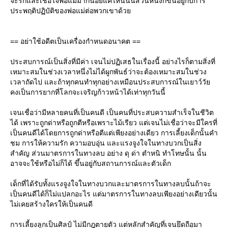
จะรักและเชื่อใจพ่อแม่มากน้อยแค่ไหนนั้นส่วนหนึ่งก็ขึ้นอยู่กับการ
ประพฤติปฏิบัติของพ่อแม่ต่อพวกเขาด้ว
== อย่าใช้อดีตเป็นเครื่องกำหนดอนาคต ==
ประสบการณ์เป็นสิ่งที่มีค่า เจนไม่ปฏิเสธในเรื่องนี้ อย่างไรก็ตามสิ่งที่
เหมาะสมในช่วงเวลาหนึ่งไม่ได้ผูกพันธ์ว่าจะต้องเหมาะสมในช่วง
เวลาถัดไป และถ้าทุกคนทำทุกอย่างเหมือนประสบการณ์ในเยาว์วั
คงเป็นการยากที่โลกจะเจริญก้าวหน้าได้เท่าทุกวันนี้
เจนเชื่อว่ามีหลายคนที่เป็นคนดี เป็นคนที่ประสบความสำเร็จในชีวิต
ได้ เพราะถูกด่าหรือถูกตีหรือเพราะไม้เรียว แต่เจนไม่เชื่อว่าจะมีใครที่
เป็นคนดีได้โดยการถูกด่าหรือตีแต่เพียงอย่างเดียว การเลี้ยงเด็กนั้นคำ
ชม การให้ความรัก ความอบอุ่น และแรงจูงใจในทางบวกเป็นสิ่ง
สำคัญ ส่วนมาตรการในทางลบ อย่าง ดุ ด่า ตำหนิ ทำโทษนั้น นั้น
อาจจะใช้หรือไม่ก็ได้ ขึ้นอยู่กับสถานการณ์และตัวเด็ก
เด็กที่ได้รับทั้งแรงจูงใจในทางบวกและมาตรการในทางลบนั้นถ้าจะ
เป็นคนดีได้ก็ไม่แปลกอะไร แต่มาตรการในทางลบเพียงอย่างเดียวนั้น
ไม่เคยสร้างใครให้เป็นคนดี
การเลี้ยงลูกเป็นศิลป์ ไม่มีกฎตายตัว แต่หลักสำคัญที่เจนยึดถือมา