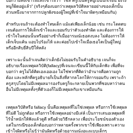
บอกว่ามีทั้งเข้าใจและเข้าใจว่า "ใช่สิ ครูเป็นครูหนูเป็นนักเรียน ยังไง
หนูก็ผิดอยู่แล้ว" (จริงๆต้องบอกว่าเหตุผลวิบัติหลายอย่างของเด็กนั้น
ส่วนหนึงมาจากการปลูกฝังของผู้ใหญ่ที่เข้าใจมาผิดๆเหมือนกัน)
สำหรับเจนถ้าจะต้องทำโทษเด็ก แม้แต่เพียงเล็กน้อย เช่น กระโดดตบ
เจนต้องการให้เด็กเข้าใจและยอมรับว่าตัวเองทำผิด และต้องการให้
เข้าใจในตอนนั้นหรืออย่างช้าก็เมื่ออารมณ์เธอสงบลง ไม่ต้องการให้
เด็กเจ็บแค้น แอบไปร้องไห้ และค่อยไปเข้าใจเมื่อเธอโตเป็นผู้ใหญ่
หรืออีกสิบยี่สิบปีให้หลัง
เพราะฉะนั้นถ้าเจนคิดว่าเด็กยังไม่ยอมรับในคำอธิบาย เจนก็จะ
อธิบายเรื่องเหตุผลวิบัติ(fallacy)ที่เจนจะเขียนนี้ให้กับเด็กฟัง เพื่อที่จะ
บอกว่า ครูไม่ได้คิดเองเออเอง ไม่ใช่พวกที่คิดว่าอำนาจคือความถูก
ต้อง และหลักที่ครูอธิบายก็เป็นสิ่งที่สากลโลกให้การยอมรับ เพราะถ้า
ครูสรุปโดยไม่มีเหตุผลมารองรับครูก็จะกลายเป็นพวกที่ชอบหาว่าคน
อื่นไม่มีเหตุผลทั้งๆที่ตัวเองก็ไม่มีเหตุผลกับเขาเหมือนกัน
เหตุผลวิบัติหรือ fallacy นั้นคือเหตุผลที่ไม่ใช่เหตุผล หรือการใช้เหตุผล
ที่ไม่ดี ไม่ถูกต้อง หรือการใช้เหตุผลอย่างมีเล่ห์ เป็นการเสนอเหตุผลที่
ไร้น้ำหนักให้ฟังแล้วดูดี หรือด้วยวิธีกลลวง เพื่อประโยชน์ของตัวเอง
ต่ในกรณีของเด็กต้องบอกว่าหลายครั้งพวกเขาใช้เพียงเพราะความ
เข้าใจผิดหรือไม่รู้ว่ามันผิดหรือด้วยอารมณ์งอแงแบบเด็กๆ