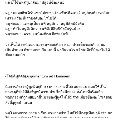
ล้วก็ใช้บทสรุปกลับมาพิสูจน์ข้อเสนอ
ครู : พลอยถ้าเฟิร์นเขาไม่อยากเป็นเชียร์ลีดเดอร์ หนูก็คงต้องหาใหม่
เพราะเรื่องนี้เราบังคับอะไรไม่ได้
หนูพลอย : แต่หนูเป็นรุ่นพี่ หนูคิดว่าหนูมีสิทธิบังคับ
ครู : ทำไมหนูถึงคิดว่ารุ่นพี่ถึงมีสิทธิบังคับรุ่นน้อง
หนูพลอย : เพราะรุ่นน้องต้องเชื่อฟังรุ่นพี่
จะเห็นได้ว่าคำตอบของหนูพลอยคือการเอาประเด็นของคำถามมา
เป็นคำตอบ ถ้าถามตอบกันแบบนี้ คุยกันจนโรงเรียนเลิกก็ยังคงไม่ได้
ข้อสรุปอะไร
-โจมตีบุคคล(Argumentum ad Hominem)
คือการอ้างว่าผู้พูดมีพฤติกรรมบางอย่างที่ไม่เหมาะสม และใช้เป็น
สาเหตุที่ทำให้สิ่งที่พูดมีความน่าเชื่อถือน้อยลง ทั้งโดยที่จริงแล้ว
พฤติกรรมที่ถูกหยิบยกขึ้นมาของผู้พูดไม่ได้มีส่วนเกี่ยวข้องอะไรเลยกับ
สิ่งที่ผู้พูดนำเสนอ
หนูโดนัทกรรมการนักเรียนประกาศผ่านไมค์ให้น้องๆเพื่อนๆฟังว่า ขอ