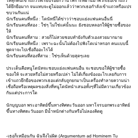
ห้ทุกคนเข้าแถวให้เรียบร้อยกว่านี้ เพราะที่ผ่านมาพวกเธอเข้าแถว
ได้ยึกยือมาก จนแทบจะดูไม่ออกแล้วว่าพวกเธอกำลังเข้าแถวหรือแปร
ขบวนกันแน่
นักเรียนคนที่หนึ่ง : โดนัทนี่ได้ข่าวว่าชอบแย่งแฟนคนอื่นนี่
นักเรียนคนที่สอง : ใช่ๆ ไม่ใช่แค่นั้นนะ ยังชอบหลอกให้ผู้ชายซื้อของ
ห้
นักเรียนคนที่สาม : สวยก็ไม่สวยชอบทำยังกับตัวเองสวยมากมา
นักเรียนคนที่หนึ่ง : เพราะฉะนั้นไม่ต้องไปฟังโดเน่าหรอก คนแบบนี้
พูดจาจะไปเชื่อถืออะไรได้
นักเรียนคนที่สองที่สาม : ใช่ๆเห็นด้วยสุดๆเล
ประเด็นคือหนูโดนัทจะชอบแย่งแฟนคนอื่น จะชอบขอให้ผู้ชายซื้อ
ของให้ จะสวยหรือไม่สวยหรือเปล่า ไม่ได้เกี่ยงข้องอะไรเลยกับการ
เข้าแถวยึกยือของพวกเธอแต่กลับถูกยกมาเป็นเครื่องทำลายความน่า
เชื่อถือหรือเหตุผลของสิ่งที่หนูโดนัทนำเสนอทั้งๆที่ไม่มีความเกี่ยวข้อง
กันแต่ประการใด
นักบุญบอก พระอาทิตย์ขึ้นทางทิศตะวันออก มหาโจรบอกพระอาทิตย์
ขึ้นทางทิศตะวันออก มีน้ำหนักต่างกันหรือไม่ลองคิดดู
-เธอก็เหมือนกัน ฉันจึงไม่ผิด (Argumentum ad Hominem Tu