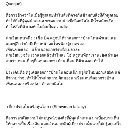
Quoque)
คือการอ้างว่าในเมื่อผู้พูดเคยทำในสิ่งที่ตรงกันข้ามกับสิ่งที่ตัวพูดเล
ทำให้สิ่งที่ผู้พูดนำเสนอ ขาดความน่าเชื่อถือหรือไม่มีน้ำหนักหรือ
ทำให้สิ่งที่ตัวเองทำไม่ถือเป็นความผิด
นักเรียนคนหนึ่ง : เซ็งเป็ด ครูจับได้ว่าลอกการบ้านโดนด่าเละเล
ถมขู่อีกว่าถ้ามีเที่ยวหน้าจะโทรฟ้องผู้ปกครอง
เพื่อนของเธอ : แล้วเธอลอกจริงหรือเปล่าละ
นักเรียน : จริง เราลอกแล้วทำไมละ โธ่ ครูคนที่ด่าเรานะยังเล่าเอง
เลยว่า ตอนเด็กๆก็แอบลอกการบ้านเพื่อน ทีตัวเองละทำได้
ประเด็นคือ ครูเคยลอกการบ้านในตอนเด็ก ครูผิดไหมบอกเลยผิด แต่
ถ้าถามว่าจะทำให้น้ำหนักความผิดของนักเรียนคนที่ลอกการบ้าน
เพื่อนลดลงหรือเปล่า คำตอบคือไม่
-เบี่ยงประเด็นหรือหุ่นไล่กา (Strawman fallacy)
คือการอาศัยความไม่สมบูรณ์ของสิ่งที่ผู้พูดนำเสนอ มาเบี่ยงประเด็น
ห้กลายเป็นเรื่องอื่น และส่วนมากตัวผู้เบี่ยงประเด็นเองก็มักรู้อยู่แก่ใจ