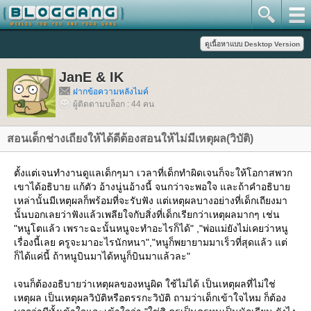
JanE & IK
ฝากข้อความหลังไมค์
ผู้ติดตามบล็อก : 44 คน
สอนเด็กช่างเถียงให้ได้ดีต้องสอนให้ไม่มีเหตุผล(วิบัติ)
ตั้งแต่เจนทำงานดูแลเด็กๆมา เวลาที่เด็กทำผิดเจนก็จะให้โอกาสพวก
เขาได้อธิบาย แก้ตัว อ้างนู่นอ้างนี้ จนกว่าจะพอใจ และถ้าคำอธิบา
เหล่านั้นมีเหตุผลก็พร้อมที่จะรับฟัง แต่เหตุผลบางอย่างที่เด็กเถียงมา
นั้นบอกเลยว่าฟังแล้วเพลียใจกับสิ่งที่เด็กเรียกว่าเหตุผลมากๆ เช่น
"หนูโตแล้ว เพราะฉะนั้นหนูจะทำอะไรก็ได้" ,"พ่อแม่ยังไม่เคยว่าหนู
เรื่องนี้เลย ครูจะมาอะไรนักหนา","หนูก็พยายามมาเร็วที่สุดแล้ว แต่
ก็ได้แค่นี้ ถ้าหนูบินมาได้หนูก็บินมาแล้วละ"
เจนก็ต้องอธิบายว่าเหตุผลของหนูผิด ใช้ไม่ได้ เป็นเหตุผลที่ไม่ใช่
เหตุผล เป็นเหตุผลวิบัติหรือตรรกะวิบัติ ถามว่าเด็กเข้าใจไหม ก็ต้อง