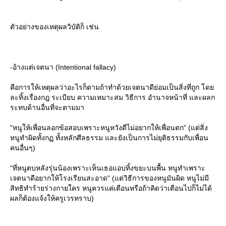
ตัวอย่างของเหตุผลวิบัติก็ เช่น
-อ้างแต่เจตนา (Intentional fallacy)
คือการให้เหตุผลว่าอะไรก็ตามถ้าทำด้วยเจตนาดีย่อมเป็นสิ่งที่ถูก โด
ละทิ้งเรื่องกฎ ระเบียบ ความเหมาะสม วิธีการ อำนาจหน้าที่ และผลก
ระทบด้านอื่นที่จะตามมา
"หนูให้เพื่อนลอกข้อสอบเพราะหนูหวังดีไม่อยากให้เพื่อนตก" (แต่สิ่ง
หนูทำผิดทั้งกฏ ทั้งหลักศีลธรรม และยังเป็นการไม่ยุติธรรมกับเพื่อน
คนอื่นๆ)
"ที่หนูตบหลังรุ่นน้องเพราะเห็นเธอแอบทิ้งขยะบนพื้น หนูทำเพราะ
เจตนาดีอยากให้โรงเรียนสะอาด" (แต่วิธีการของหนูมันผิด หนูไม่มี
สิทธิทำร้ายร่างกายใคร หนูควรแค่เตือนหรือถ้าคิดว่าเตือนไปก็ไม่ได้
ผลก็ต้องแจ้งให้ครูเวรทราบ)