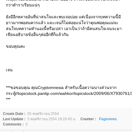
กว่าตำราเรียนแน่ๆ
ังมีอีกหลายอันที่น่าสนใจและพบเจอบ่อย แต่เนื่องจากบทความนี้มี
าวมากพอสมควรแล้ว และเจนก็ไม่ค่อยแน่ใจว่าคุณพ่อคุณแม่จะ
สนใจบทความทำนองนี้หรือเปล่า เอาเป็นว่าถ้ามีคนสนใจเจนจะมา
เขียนอธิบายข้ออื่นๆต่ออีกทีก็แล้วกัน
ขอบคุณคะ
เจน
***ขอขอบคุณ คุณCryptomnesia สำหรับเนื้อความบางส่วนจาก
กระทู้//topicstock.pantip.com/wahkor/topicstock/2009/06/X7930761
***
Create Date :
05 พฤศจิกายน 2554
Last Update :
5 พฤศจิกายน 2554 18:20:45 น.
Counter :
Pageviews.
Comments :
5