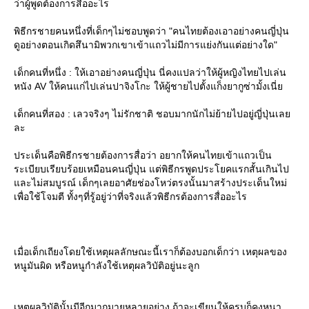
ว่าผู้พูดต้องการสื่ออะไร
พิธีกรชายคนหนึ่งที่เด็กๆไม่ชอบพูดว่า "คนไทยต้องเอาอย่างคนญี่ปุ่น
ดูอย่างตอนเกิดสึนามิพวกเขาเข้าแถวไม่มีการแย่งกันแต่อย่างใด"
เด็กคนที่หนึ่ง : ให้เอาอย่างคนญี่ปุ่น นี่คงแปลว่าให้ผู้หญิงไทยไปเล่น
หนัง AV ให้คนแก่ไปเล่นปาจิงโกะ ให้ผู้ชายไปตั้งแก็งยากูซ่ามั้งเนี่
เด็กคนที่สอง : เลวจริงๆ ไม่รักชาติ ชอบมากนักไม่ย้ายไปอยู่ญี่ปุ่นเล
ละ
ประเด็นคือพิธีกรชายต้องการสื่อว่า อยากให้คนไทยเข้าแถวเป็น
ระเบียบเรียบร้อยเหมือนคนญี่ปุ่น แต่พิธีกรพูดประโยคแรกสั้นเกินไป
ละไม่สมบูรณ์ เด็กๆเลยอาศัยช่องโหว่ตรงนั้นมาสร้างประเด็นใหม่
เพื่อใช้โจมตี ทั้งๆที่รู้อยู่ว่าที่จริงแล้วพิธีกรต้องการสื่ออะไร
เมื่อเด็กเถียงโดยใช้เหตุผลลักษณะนี้เราก็ต้องบอกเด็กว่า เหตุผลของ
หนูมันผิด หรือหนูกำลังใช้เหตุผลวิบัติอยู่นะลูก
เหตุผลวิบัตินั้นมีอีกมากมายหลายอย่าง ถ้าจะเขียนให้ครบก็คงหนา