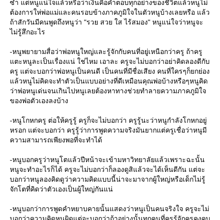
ซ้ำ แต่หนูแน่ใจแล้วหรือว่าเงินคือคำตอบทุกอย่างของชีวิตแล้วหนูไม่
ต้องการให่พ่อแม่และคนรอบข้างภาคภูมิใจในตัวหนูบ้างเลยหรือ แล้ว
ถ้าสักวันมีคนพูดถึงหนูว่า "รวย สวย ใส ไร้สมอง" หนูแน่ใจว่าหนูจะ
ไม่รู้สึกอะไร
-หนูพยายามสื่อว่าพ่อหนูใหญ่และรู้จักกับคนที่อยู่เหนือกว่าครู ถ้าครู
ตะหนูละเป็นเรื่องแน่ ใช่ไหม เอาละ ครูจะไม่บอกว่าอย่าคิดลองดีกับ
ครู แต่จะบอกว่าพ่อหนูเป็นคนดี เป็นคนที่มีชื่อเสียง คนที่ใครๆก็ยกย่อง
ล้วหนูไม่คิดจะทำตัวเป็นแบบอย่างที่ดีเหมือนคุณพ่อบ้างหรือๆหนูคิด
ว่าพ่อหนูเด่นจนเกินไปหนูเลยต้องหาทางช่วยทำลายความภาคภูมิใจ
ของพ่อตัวเองลงบ้าง
-หนูโกหกครู ต่อให้ครูรู้ ครูก็จะไม่บอกว่า ครูรู้นะว่าหนูกำลังโกหกอยู่
หรอก แต่จะบอกว่า ครูรู้ว่าการพูดความจริงมันยากแต่ครูเชื่อว่าหนูมี
ความสามารถเพียงพอที่จะทำได้
-หนูบอกครูว่าหนูโตแล้วปีหน้าจะเข้ามหาวิทยาลัยแล้วเพราะฉะนั้น
หนูจะทำอะไรก็ได้ ครูจะไม่บอกว่าก็ลองดูสิแล้วจะได้เห็นดีกัน แต่จะ
บอกว่าหนูลองคิดดูว่าความคิดแบบนี้น่าจะมาจากผู้ใหญ่หรือเด็กไม่รู้
จักโตที่คิดว่าตัวเองเป็นผู้ใหญ่กันแน่
-หนูบอกว่าการพูดคำหยาบคายนั้นแสดงว่าหนูเป็นคนจริงใจ ครูจะไม่
บอกว่าความคิดหนูผิดแต่จะบอกว่าถ้าอย่างนั้นทุกคนที่ครูรู้จักครูคงคบ