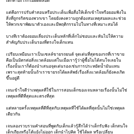
เด็กทำอะไรก็ไม่ผิดตลอด
ต่คือการปรับคำสอนหรือประเด็นเพื่อสื่อให้เด็กเข้าใจหรือยอมฟังใน
สิ่งที่ถูกจริตของพวกเขา โดยยังคงความถูกต้องสมเหตุสมผลและช่ว
ห้พวกเขาพัฒนาตัวเองและมีพฤติกรรมไปในทางที่เหมาะสมได้
บางทีเราต้องยอมเลี่ยงประเด็นหลักที่เด็กไม่ชอบและหันไปให้ความ
สำคัญกับประเด็นรองที่ตรงใจเด็กแทน
เปรียบเหมือนเราเป็นเซลล์ขายรถยนต์ จุดเด่นที่สุดของรถที่เราขา
คือเป็นมิตรต่อสิ่งแวดล้อมแต่ในเมื่อเรารู้ว่าผู้ซื้อไมได้สนใจเลยใน
เรื่องนั้นเราก็ต้องนำเสนอจุดเด่นรองเช่นการประหยัดน้ำมันแทน
เพราะสุดท้ายนั้นถ้าเราขายรถได้ผลลัพธ์เรื่องสิ่งแวดล้อมก็ยังคงเกิด
ขึ้นอยู่ดี
เจนเข้าใจดีว่าเหตุผลที่ใช้ในการสอนเด็กของเจนหลายเรื่องนั้นไม่ใช่
เหตุผลที่ดีที่สุดและตรงที่สุด
ต่หลายครั้งเหตุผลที่ดีที่สุดกับเหตุผลที่ใช้ได้ผลที่สุดนั้นไม่ใช่เหตุผล
เดียวกัน
เจนลองรวบรวมคำสอนที่พูดกับเด็กแล้วรู้สึกได้ว่าเด็กรับฟัง เด็กสนใจ
เด็กเถียงหรือโต้แย้งไม่ออก เด็กนำไปคิด ใช้ได้ผล หรือเปลี่ยน