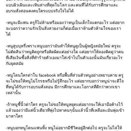
บบผิวเผินและเหินห่างที่สุดในโลก และคนที่ได้รับการศึกษาและ
อบรมสั่งสอนคงคบใครแบบจริงใจไม่ได้
-หนูจะมีแฟน ครูก็ไม่ห้ามหรือมองว่าหนูเป็นเด็กใจแตกอะไร แต่อยาก
จะบอกว่าความรักเป็นสิ่งสวยงามก็ต่อเมื่อเราห้ามตัวห้ามใจของเรา
ได้
-หนูสูบบุหรี่เพราะหนูบอกว่ามันทำให้หนูดูเป็นผู้หญิงสมัยใหม่ ครูจะ
ไม่ตัดสินว่าหนูคิดถูกหรือคิดผิดแต่อย่างใด แต่อยากให้ลองคิดดูว่าคน
ที่เสียเงินซื้อสิ่งที่ทำร้ายตัวเองมาใส่เข้าไปในตัวเองนั้นมันเกี่ยวอะไร
กับยุคสมั
-หนูโดนใครด่าใน facebook หรือพื้นที่ส่วนตัวหนูอย่างหยาบคาย ครู
จะไม่ขอให้หนูไม่โกรธหรือไม่รู้สึกอะไร แต่อยากบอกว่าหนูน่าจะดีใจ
ที่หนูได้รับการอบรมสั่งสอน มีการศึกษาและโอกาสที่ดีกว่าพวกเขา
เหล่านั้น
-ถ้าหนูชี้นิ้วด่าใคร ครูจะไม่ขอให้หนูหยุดแต่อยากจะให้เอามือค้างไว้
ล้วมองว่ามีแค่นิ้วเดียวที่พุ่งไปหาคนๆนั้นแล้วนิ้วที่เหลือละมันพุ่งเข้า
มาหาใคร
-หนูบอกหนูโดนแฟนทิ้ง หนูไม่อยากมีชีวิตอยู่อีกต่อไป ครูจะไม่ไล่ให้