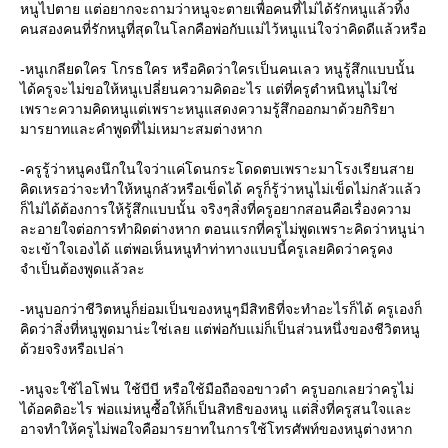
หนูไปตาย แต่อยากจะถามว่าหนูจะตายเพื่อคนที่ไม่ได้รักหนูแล้วทิ้ง
คนสองคนที่รักหนูที่สุดในโลกคือพ่อกับแม่ไว้หนูแน่ใจว่าคิดดีแล้วหรือ
-หนูเกลียดใคร โกรธใคร หรือคิดว่าใครเป็นคนเลว หนูรู้สึกแบบนั้น
ได้ครูจะไม่ขอให้หนูเปลี่ยนความคิดอะไร แต่ที่ครูตำหนิหนูไม่ใช่
เพราะความคิดหนูแต่เพราะหนูแสดงความรู้สึกออกมาด้วยกิริยา
มารยาทและคำพูดที่ไม่เหมาะสมต่างหาก
-ครูรู้ว่าหนูคงนึกในใจว่าแค่โดนกระโดดตบเพราะมาโรงเรียนสา
คิดเหรอว่าจะทำให้หนูกลัวหรือเข็ดได้ ครูก็รู้ว่าหนูไม่เข็ดไม่กลัวแล้ว
ก็ไม่ได้ต้องการให้รู้สึกแบบนั้น จริงๆสิ่งที่ครูอยากสอนคือเรื่องความ
ละอายใจต่อการทำผิดต่างหาก ตอนแรกที่ครูไม่พูดเพราะคิดว่าหนูน่า
จะเข้าใจเองได้ แต่พอเห็นหนูทำท่าทางแบบนี้ครูเลยคิดว่าครูคง
จำเป็นต้องพูดแล้วละ
-หนูบอกว่าชีวิตหนูก็ย่อมเป็นของหนูๆมีสิทธิที่จะทำอะไรก็ได้ ครูเองก็
คิดว่าสิ่งที่หนูพูดมาน่ะใช่เลย แต่พ่อกับแม่ก็เป็นส่วนหนึ่งของชีวิตหนู
ด้วยจริงหรือเปล่า
-หนูจะใช้ไอโฟน ใช้บีบี หรือใช้มือถือจอขาวดำ ครูบอกเลยว่าครูไม่
ได้อคติอะไร พ่อแม่หนูซื้อให้ก็เป็นสิทธิของหนู แต่สิ่งที่ครูสนใจและ
อาจทำให้ครูไม่พอใจคือมารยาทในการใช้โทรศัพท์ของหนูต่างหาก