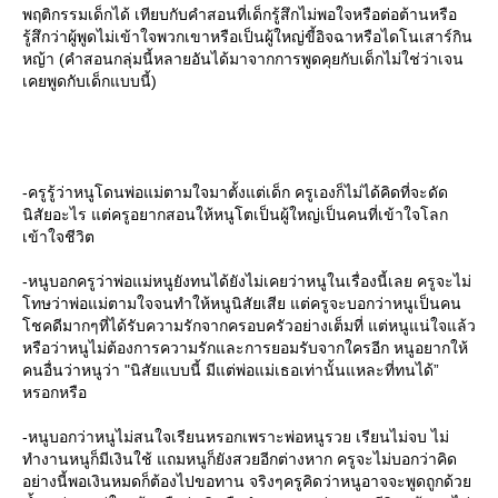
พฤติกรรมเด็กได้ เทียบกับคำสอนที่เด็กรู้สึกไม่พอใจหรือต่อต้านหรือ
รู้สึกว่าผู้พูดไม่เข้าใจพวกเขาหรือเป็นผู้ใหญ่ขี้อิจฉาหรือไดโนเสาร์กิน
หญ้า (คำสอนกลุ่มนี้หลายอันได้มาจากการพูดคุยกับเด็กไม่ใช่ว่าเจน
เคยพูดกับเด็กแบบนี้)
-ครูรู้ว่าหนูโดนพ่อแม่ตามใจมาตั้งแต่เด็ก ครูเองก็ไม่ได้คิดที่จะดัด
นิสัยอะไร แต่ครูอยากสอนให้หนูโตเป็นผู้ใหญ่เป็นคนที่เข้าใจโลก
เข้าใจชีวิต
-หนูบอกครูว่าพ่อแม่หนูยังทนได้ยังไม่เคยว่าหนูในเรื่องนี้เลย ครูจะไม่
ทษว่าพ่อแม่ตามใจจนทำให้หนูนิสัยเสีย แต่ครูจะบอกว่าหนูเป็นคน
ชคดีมากๆที่ได้รับความรักจากครอบครัวอย่างเต็มที่ แต่หนูแน่ใจแล้ว
หรือว่าหนูไม่ต้องการความรักและการยอมรับจากใครอีก หนูอยากให้
คนอื่นว่าหนูว่า "นิสัยแบบนี้ มีแต่พ่อแม่เธอเท่านั้นแหละที่ทนได้”
หรอกหรือ
-หนูบอกว่าหนูไม่สนใจเรียนหรอกเพราะพ่อหนูรวย เรียนไม่จบ ไม่
ทำงานหนูก็มีเงินใช้ แถมหนูก็ยังสวยอีกต่างหาก ครูจะไม่บอกว่าคิด
อย่างนี้พอเงินหมดก็ต้องไปขอทาน จริงๆครูคิดว่าหนูอาจจะพูดถูกด้ว