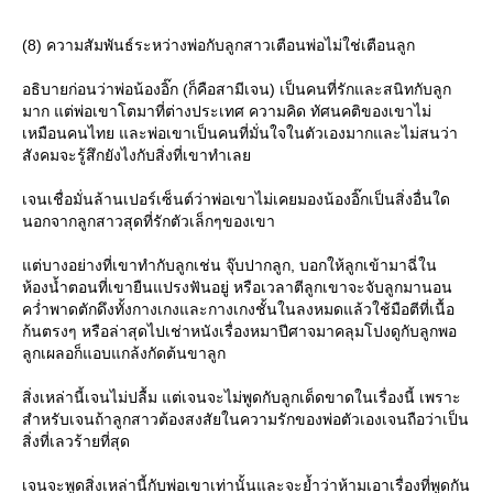
(8) ความสัมพันธ์ระหว่างพ่อกับลูกสาวเตือนพ่อไม่ใช่เตือนลูก
อธิบายก่อนว่าพ่อน้องอิ๊ก (ก็คือสามีเจน) เป็นคนที่รักและสนิทกับลูก
มาก แต่พ่อเขาโตมาที่ต่างประเทศ ความคิด ทัศนคติของเขาไม่
เหมือนคนไทย และพ่อเขาเป็นคนที่มั่นใจในตัวเองมากและไม่สนว่า
สังคมจะรู้สึกยังไงกับสิ่งที่เขาทำเล
เจนเชื่อมั่นล้านเปอร์เซ็นต์ว่าพ่อเขาไม่เคยมองน้องอิ๊กเป็นสิ่งอื่นใด
นอกจากลูกสาวสุดที่รักตัวเล็กๆของเขา
ต่บางอย่างที่เขาทำกับลูกเช่น จุ๊บปากลูก, บอกให้ลูกเข้ามาฉี่ใน
ห้องน้ำตอนที่เขายืนแปรงฟันอยู่ หรือเวลาตีลูกเขาจะจับลูกมานอน
คว่ำพาดตักดึงทั้งกางเกงและกางเกงชั้นในลงหมดแล้วใช้มือตีที่เนื้อ
ก้นตรงๆ หรือล่าสุดไปเช่าหนังเรื่องหมาปีศาจมาคลุมโปงดูกับลูกพอ
ลูกเผลอก็แอบแกล้งกัดต้นขาลูก
สิ่งเหล่านี้เจนไม่ปลื้ม แต่เจนจะไม่พูดกับลูกเด็ดขาดในเรื่องนี้ เพราะ
สำหรับเจนถ้าลูกสาวต้องสงสัยในความรักของพ่อตัวเองเจนถือว่าเป็น
สิ่งที่เลวร้ายที่สุด
เจนจะพูดสิ่งเหล่านี้กับพ่อเขาเท่านั้นและจะย้ำว่าห้ามเอาเรื่องที่พูดกัน