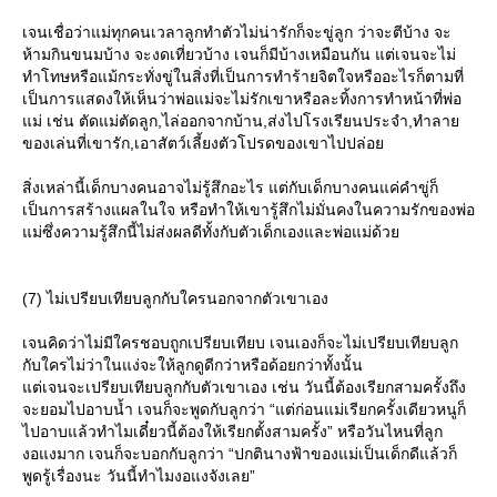
เจนเชื่อว่าแม่ทุกคนเวลาลูกทำตัวไม่น่ารักก็จะขู่ลูก ว่าจะตีบ้าง จะ
ห้ามกินขนมบ้าง จะงดเที่ยวบ้าง เจนก็มีบ้างเหมือนกัน แต่เจนจะไม่
ทำโทษหรือแม้กระทั่งขู่ในสิ่งที่เป็นการทำร้ายจิตใจหรืออะไรก็ตามที่
เป็นการแสดงให้เห็นว่าพ่อแม่จะไม่รักเขาหรือละทิ้งการทำหน้าที่พ่อ
ม่ เช่น ตัดแม่ตัดลูก,ไล่ออกจากบ้าน,ส่งไปโรงเรียนประจำ,ทำลา
ของเล่นที่เขารัก,เอาสัตว์เลี้ยงตัวโปรดของเขาไปปล่อ
สิ่งเหล่านี้เด็กบางคนอาจไม่รู้สึกอะไร แต่กับเด็กบางคนแค่คำขู่ก็
เป็นการสร้างแผลในใจ หรือทำให้เขารู้สึกไม่มั่นคงในความรักของพ่อ
ม่ซึ่งความรู้สึกนี้ไม่ส่งผลดีทั้งกับตัวเด็กเองและพ่อแม่ด้ว
(7) ไม่เปรียบเทียบลูกกับใครนอกจากตัวเขาเอง
เจนคิดว่าไม่มีใครชอบถูกเปรียบเทียบ เจนเองก็จะไม่เปรียบเทียบลูก
กับใครไม่ว่าในแง่จะให้ลูกดูดีกว่าหรือด้อยกว่าทั้งนั้น
ต่เจนจะเปรียบเทียบลูกกับตัวเขาเอง เช่น วันนี้ต้องเรียกสามครั้งถึง
จะยอมไปอาบน้ำ เจนก็จะพูดกับลูกว่า “แต่ก่อนแม่เรียกครั้งเดียวหนูก็
ไปอาบแล้วทำไมเดี๋ยวนี้ต้องให้เรียกตั้งสามครั้ง” หรือวันไหนที่ลูก
งอแงมาก เจนก็จะบอกกับลูกว่า “ปกตินางฟ้าของแม่เป็นเด็กดีแล้วก็
พูดรู้เรื่องนะ วันนี้ทำไมงอแงจังเลย”