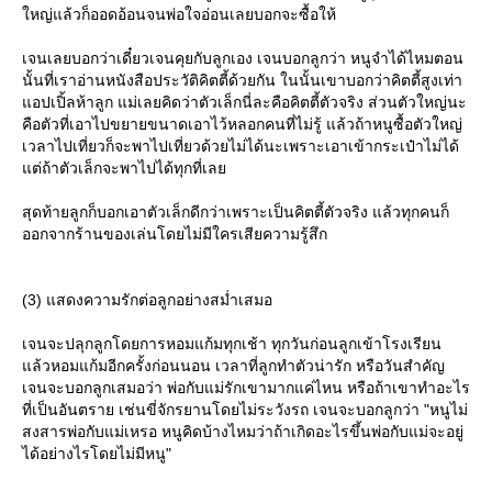
หญ่แล้วก็ออดอ้อนจนพ่อใจอ่อนเลยบอกจะซื้อให้
เจนเลยบอกว่าเดี๋ยวเจนคุยกับลูกเอง เจนบอกลูกว่า หนูจำได้ไหมตอน
นั้นที่เราอ่านหนังสือประวัติคิตตี้ด้วยกัน ในนั้นเขาบอกว่าคิตตี้สูงเท่า
อปเปิ้ลห้าลูก แม่เลยคิดว่าตัวเล็กนี่ละคือคิตตี้ตัวจริง ส่วนตัวใหญ่นะ
คือตัวที่เอาไปขยายขนาดเอาไว้หลอกคนที่ไม่รู้ แล้วถ้าหนูซื้อตัวใหญ่
เวลาไปเที่ยวก็จะพาไปเที่ยวด้วยไม่ได้นะเพราะเอาเข้ากระเป๋าไม่ได้
ต่ถ้าตัวเล็กจะพาไปได้ทุกที่เล
สุดท้ายลูกก็บอกเอาตัวเล็กดีกว่าเพราะเป็นคิตตี้ตัวจริง แล้วทุกคนก็
ออกจากร้านของเล่นโดยไม่มีใครเสียความรู้สึก
(3) แสดงความรักต่อลูกอย่างสม่ำเสมอ
เจนจะปลุกลูกโดยการหอมแก้มทุกเช้า ทุกวันก่อนลูกเข้าโรงเรียน
ล้วหอมแก้มอีกครั้งก่อนนอน เวลาที่ลูกทำตัวน่ารัก หรือวันสำคัญ
เจนจะบอกลูกเสมอว่า พ่อกับแม่รักเขามากแค่ไหน หรือถ้าเขาทำอะไร
ที่เป็นอันตราย เช่นขี่จักรยานโดยไม่ระวังรถ เจนจะบอกลูกว่า "หนูไม่
สงสารพ่อกับแม่เหรอ หนูคิดบ้างไหมว่าถ้าเกิดอะไรขึ้นพ่อกับแม่จะอยู่
ได้อย่างไรโดยไม่มีหนู"