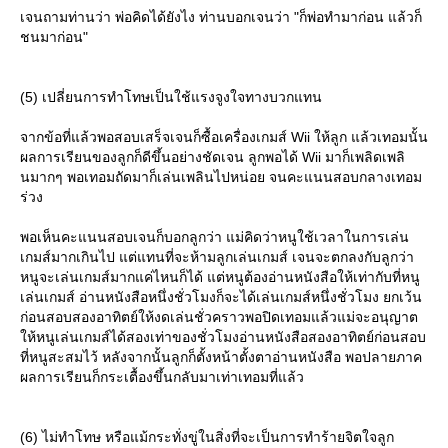
เจนถามท่านว่า พ่อคิดได้ยังไง ท่านบอกเจนว่า "ก็พ่อทำมาก่อน แล้วก็
ชนมาก่อน"
(5) เปลี่ยนการทำโทษเป็นใช้แรงจูงใจทางบวกแทน
จากข้อที่แล้วพอสอบเสร็จเจนก็ซื้อเครื่องเกมส์ Wii ให้ลูก แล้วเทอมนั้น
ผลการเรียนของลูกก็ดีขึ้นอย่างชัดเจน ลูกพอได้ Wii มาก็เพลิดเพลิ
นมากๆ พอเทอมถัดมาก็เล่นเพลินไปหน่อย จนคะแนนสอบกลางเทอม
ร่วง
พอเห็นคะแนนสอบเจนก็บอกลูกว่า แม่คิดว่าหนูใช้เวลาในการเล่น
เกมส์มากเกินไป แต่แทนที่จะห้ามลูกเล่นเกมส์ เจนจะตกลงกับลูกว่า
หนูจะเล่นเกมส์มากแค่ไหนก็ได้ แต่หนูต้องอ่านหนังสือให้เท่ากับที่หนู
เล่นเกมส์ อ่านหนังสือหนึ่งชั่วโมงก็จะได้เล่นเกมส์หนึ่งชั่วโมง ยกเว้น
ก่อนสอบสองอาทิตย์ให้งดเล่นชั่วคราวพอปิดเทอมแล้วแม่จะอนุญาต
ห้หนูเล่นเกมส์ได้สองเท่าของชั่วโมงอ่านหนังสือสองอาทิตย์ก่อนสอบ
ที่หนูสะสมไว้ หลังจากนั้นลูกก็ตั้งหน้าตั้งตาอ่านหนังสือ พอปลายภาค
ผลการเรียนก็กระเตื้องขึ้นกลับมาเท่าเทอมที่แล้ว
(6) ไม่ทำโทษ หรือแม้กระทั่งขู่ในสิ่งที่จะเป็นการทำร้ายจิตใจลูก