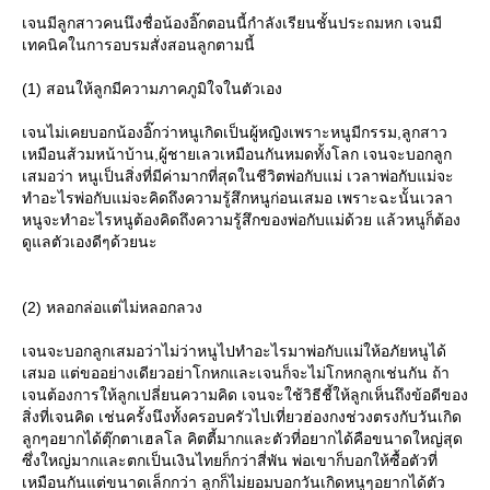
เจนมีลูกสาวคนนึงชื่อน้องอิ๊กตอนนี้กำลังเรียนชั้นประถมหก เจนมี
เทคนิคในการอบรมสั่งสอนลูกตามนี้
(1) สอนให้ลูกมีความภาคภูมิใจในตัวเอง
เจนไม่เคยบอกน้องอิ๊กว่าหนูเกิดเป็นผู้หญิงเพราะหนูมีกรรม,ลูกสาว
เหมือนส้วมหน้าบ้าน,ผู้ชายเลวเหมือนกันหมดทั้งโลก เจนจะบอกลูก
เสมอว่า หนูเป็นสิ่งที่มีค่ามากที่สุดในชีวิตพ่อกับแม่ เวลาพ่อกับแม่จะ
ทำอะไรพ่อกับแม่จะคิดถึงความรู้สึกหนูก่อนเสมอ เพราะฉะนั้นเวลา
หนูจะทำอะไรหนูต้องคิดถึงความรู้สึกของพ่อกับแม่ด้วย แล้วหนูก็ต้อง
ดูแลตัวเองดีๆด้วยนะ
(2) หลอกล่อแต่ไม่หลอกลวง
เจนจะบอกลูกเสมอว่าไม่ว่าหนูไปทำอะไรมาพ่อกับแม่ให้อภัยหนูได้
เสมอ แต่ขออย่างเดียวอย่าโกหกและเจนก็จะไม่โกหกลูกเช่นกัน ถ้า
เจนต้องการให้ลูกเปลี่ยนความคิด เจนจะใช้วิธีชี้ให้ลูกเห็นถึงข้อดีของ
สิ่งที่เจนคิด เช่นครั้งนึงทั้งครอบครัวไปเที่ยวฮ่องกงช่วงตรงกับวันเกิด
ลูกๆอยากได้ตุ๊กตาเฮลโล คิตตี้มากและตัวที่อยากได้คือขนาดใหญ่สุด
ซึ่งใหญ่มากและตกเป็นเงินไทยก็กว่าสี่พัน พ่อเขาก็บอกให้ซื้อตัวที่
เหมือนกันแต่ขนาดเล็กกว่า ลูกก็ไม่ยอมบอกวันเกิดหนูๆอยากได้ตัว