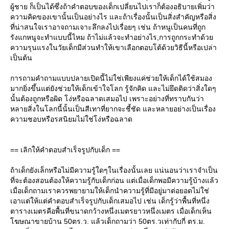
ผู้ชาย ก็เป็นได้ซึ่งถ้าคำตอบของเด็กเปลี่ยนไปเราก็ต้องอธิบายเพิ่มว่า
ความคิดของเขานั้นเป็นอย่างไร และถ้าเรื่องนั้นเป็นสิ่งสำคัญหรือสิ่ง
ที่น่าสนใจเราอาจถามเจาะลึกลงไปเรื่อยๆ เช่น ถ้าหนูเป็นคนที่ถูก
รังแกหนูจะทำแบบนี้ไหม ถ้าไม่แล้วจะทำอย่างไร,การถูกกระทำด้ว
ความรุนแรงในวัยเด็กมีส่วนทำให้เขาเลือกตอบโต้ด้วยวิธีนี้หรือเปล่า
เป็นต้น
การถามคำถามแบบปลายเปิดนี้ไม่ใช่เพียงแค่ช่วยให้เด็กได้ใช้สมอง
มากยิ่งขึ้นแต่ยังช่วยให้เด็กเข้าใจโลก รู้จักคิด และไม่ยึดติดว่าสิ่งใดๆ
นั้นต้องถูกหรือผิด โง่หรือฉลาดเสมอไป เพราะอย่างที่ทราบกันว่า
หลายสิ่งในโลกนี้นั้นเป็นสีเทาที่ยากจะชี้ชัด และหลายอย่างเป็นเรื่อง
ความชอบหรือรสนิยมไม่ใช่โง่หรือฉลาด
== เลิกให้คำตอบสำเร็จรูปกับเด็ก ==
ถ้าเด็กยังเล็กหรือไม่มีความรู้ใดๆในเรื่องนั้นเลย แน่นอนว่าเราจำเป็น
ที่จะต้องสอนต้องให้ความรู้กับเด็กก่อน แต่เมื่อเด็กพอมีความรู้บ้างแล้ว
เมื่อเด็กถามเราควรพยายามให้เด็กนำความรู้ที่มีอยู่มาต่อยอดไม่ใช่
เอาแต่ให้แต่คำตอบสำเร็จรูปกับเด็กเสมอไป เช่น เด็กรู้ว่าพื้นที่หนึ่ง
ตารางเมตรคือพื้นที่ขนาดกว้างหนึ่งเมตรยาวหนึ่งเมตร เมื่อเด็กเห็น
ฆษณาขายบ้าน 50ตร.ว. แล้วเด็กถามว่า 50ตร.วเท่ากับกี่ ตร.ม.