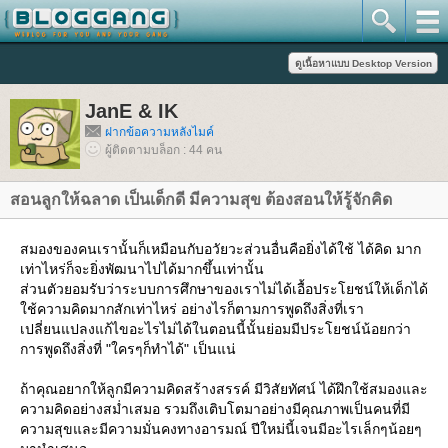
JanE & IK
ฝากข้อความหลังไมค์
ผู้ติดตามบล็อก : 44 คน
สอนลูกให้ฉลาด เป็นเด็กดี มีความสุข ต้องสอนให้รู้จักคิด
สมองของคนเรานั้นก็เหมือนกับอวัยวะส่วนอื่นคือยิ่งได้ใช้ ได้คิด มาก
เท่าไหร่ก็จะยิ่งพัฒนาไปได้มากขึ้นเท่านั้น
ส่วนตัวยอมรับว่าระบบการศึกษาของเราไม่ได้เอื้อประโยชน์ให้เด็กได้
ช้ความคิดมากสักเท่าไหร่ อย่างไรก็ตามการพูดถึงสิ่งที่เรา
เปลี่ยนแปลงแก้ไขอะไรไม่ได้ในตอนนี้นั้นย่อมมีประโยชน์น้อยกว่า
การพูดถึงสิ่งที่ "ใครๆก็ทำได้" เป็นแน่
ถ้าคุณอยากให้ลูกมีความคิดสร้างสรรค์ มีวิสัยทัศน์ ได้ฝึกใช้สมองและ
ความคิดอย่างสม่ำเสมอ รวมถึงเติบโตมาอย่างมีคุณภาพเป็นคนที่มี
ความสุขและมีความมั่นคงทางอารมณ์ ปีใหม่นี้เจนมีอะไรเล็กๆน้อยๆ