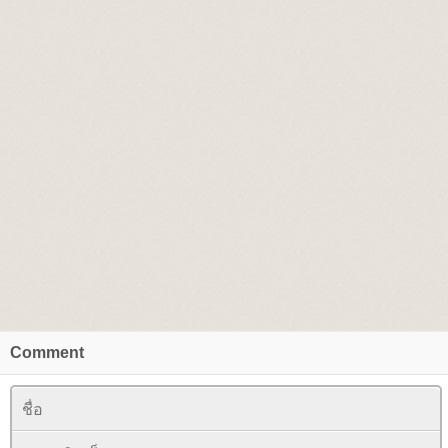
Comment