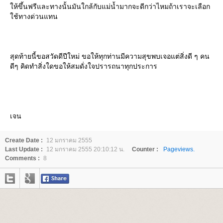
ห้ขึ้นฟรีและทางนั้นมันใกล้กับแม่น้ำมากจะดีกว่าไหมถ้าเราจะเลือก
ช้ทางด่วนแทน
สุดท้ายนี้ขอสวัดดีปีใหม่ ขอให้ทุกท่านมีความสุขพบเจอแต่สิ่งดี ๆ คน
ดีๆ คิดทำสิ่งใดขอให้สมดั่งใจปรารถนาทุกประการ
เจน
Create Date :
12 มกราคม 2555
Last Update :
12 มกราคม 2555 20:10:12 น.
Counter :
Pageviews.
Comments :
8