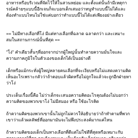
อาหารหรือบริเวณที่จัดไว้ให้ในสวนหย่อม และตั้งแต่นั้นถ้ามีเหตุกา
รณ์คล้ายๆแบบนี้อีกเจนก็จะบอกเด็กเสมอว่าหนูทำแบบนี้ไม่ได้และ
ต้องทำแบบไหนไม่ใช่แค่บอกว่าทำแบบนี้ไม่ได้แต่เพียงอย่างเดียว
== ไม่มีทางเลือกที่โง่ มีแต่ทางเลือกที่ฉลาด ฉลาดกว่า และเหมาะ
สมในสถานการณ์นั้นที่สุด ==
"โง่" คำเดียวสั้นๆที่ออกจากปากผู้ใหญ่นั้นทำลายความมั่นใจและ
ความภาคภูมิใจในตัวเองของเด็กได้เป็นอย่างดี
เด็กหรือแม้กระทั่งผู้ใหญ่หลายคนเลือกที่จะเงียบหรือไม่แสดงความคิด
เห็นอะไรเพราะกลัวว่าถ้าตอบแล้วผิดหรือไม่ถูกใจแล้วจะถูกอีกฝ่ายหา
ว่าโง่
ประเด็นเรื่องนี้คือ ไม่ว่าเด็กจะเสนอความคิดอะไรคุณต้องไม่บอกว่า
ความคิดของพวกเขาโง่ ไม่มีสมอง หรือ ใช้อะไรคิด
ถ้าความคิดของพวกเขานั้นไม่ถูกไม่ควรให้อธิบายว่าถ้าทำตามที่พวก
เขาว่าแล้วผลลัพธ์ที่ออกมามันจะไม่พึงประสงค์มากแค่ไหน
ถ้าความคิดของเด็กเป็นทางเลือกที่ดีแต่ไม่ใช่ดีที่สุดหรือเหมาะกับ