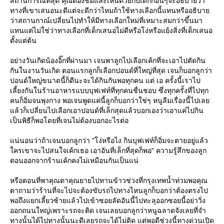
สถานการณ์ที่สุด คุณต้องชมและเห็นด้วยกับเด็กก่อนๆจะอธิบายว่า
ทางที่เขาเสนอนะดีแต่จะดีกว่าไหมถ้าใช้ทางเลือกนี้แทนหรืออธิบา
ว่าสถานกาณ์เปลี่ยนไปทำให้มีทางเลือกใหม่ที่เหมาะสมกว่าขึ้นมา
ทนแต่ไม่ใช่ว่าทางเลือกที่เด็กเสนอไม่ดีหรือโง่หรือแย้งสิ่งที่เด็กเสนอ
ตั้งแต่ต้น
อย่างวันเกิดน้องอิ๊กที่ผ่านมา เจนพาลูกไปเลือกเค้กที่จะเอาไปตัดกิน
กันในงานวันเกิด ตอนแรกลูกก็เลือกปอนด์ที่ใหญ่ที่สุด เจนก็บอกลูกว่า
ปอนด์ใหญ่ขนาดนี้ก็ดีนะจะได้กินกันพอทุกคน แต่ เอ ครั้งนี้เราไป
เลี้ยงกันในร้านอาหารแบบบุฟเฟท์ที่ทุกคนชื่นชอบ ซึ่งทุกครั้งที่ไปทุก
คนก็อิ่มจนพุงกาง พอเจนพูดแค่นี้ลูกก็บอกว่าใช่ๆ หนูลืมเรื่องนี้ไปเล
ล้วก็เปลี่ยนไปเลือกเอาปอนด์ที่เล็กสุดแล้วบอกเองว่าเอาแค่ไปกิน
เป็นพิธีก็พอโดยที่เจนไม่ต้องบอกอะไรต่อ
น่นอนว่าถ้าเจนบอกลูกว่า "โง่หรือไง กินบุฟเฟท์ก็อิ่มจะตายอยู่แล้ว
ครเขาจะไปสนใจเค้กเธอ เอาอันที่เล็กที่สุดก็พอ" ความรู้สึกของลูก
ตอนออกจากร้านเค้กคงไม่เหมือนกันเป็นแน่
หรือตอนที่พาคุณตาคุณยายไปทานข้าวช่วงที่กรุงเทพน้ำท่วมพอคุณ
ตาถามว่าร้านที่จะไปจะต้องขับรถไปทางไหนลูกก็บอกว่าต้องตรงไป
พอถึงแยกเลี้ยวซ้ายแล้วไปเข้าซอยลัดอันนี้ไปทะลุออกซอยนี้อย่าวิ่ง
ออกถนนใหญ่เพราะรถจะติด เจนเลยบอกลูกว่าหนูฉลาดจังเลยที่จำ
ทางนั้นได้ไปทางนั้นนะดีเลยรถจะได้ไม่ติด แต่พอดีช่วงนี้ทางด่วนเปิด