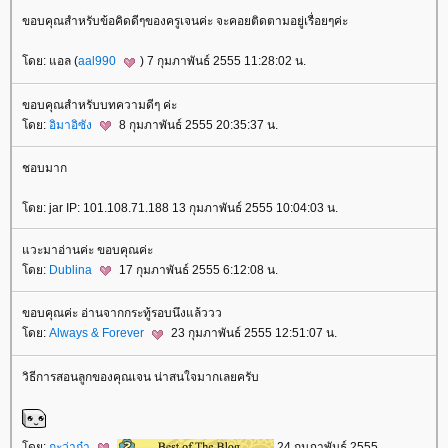
ขอบคุณสำหรับข้อคิดดีๆของครูเจนค่ะ จะคอยติดตามอยู่เรื่อยๆค่ะ
ดย: แอล (
aal990
) 7 กุมภาพันธ์ 2555 11:28:02 น.
ขอบคุณสำหรับบทความดีๆ ค่ะ
ดย:
อิมาอิซัง
8 กุมภาพันธ์ 2555 20:35:37 น.
ชอบมาก
ดย: jar IP: 101.108.71.188 13 กุมภาพันธ์ 2555 10:04:03 น.
วะมาอ่านค่ะ ขอบคุณค่ะ
ดย:
Dublina
17 กุมภาพันธ์ 2555 6:12:08 น.
ขอบคุณค่ะ อ่านจากกระทู้รอบนึงแล้ววว
ดย:
Always & Forever
23 กุมภาพันธ์ 2555 12:51:07 น.
วิธีการสอนลูกของคุณเจน น่าสนใจมากเลยครับ
ดย:
กะว่าก๋า
24 กุมภาพันธ์ 2555