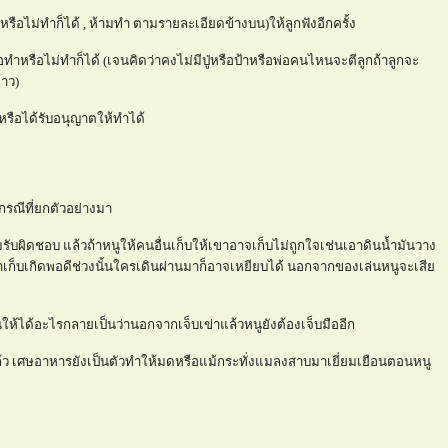
หรือไม่ทำก็ได้ , ห้ามทำ ตามรายละเอียดข้างบน)ให้ลูกฟังอีกครั้ง
ือทำหรือไม่ทำก็ได้ (เจนคิดว่าคงไม่มีปู่หรือป้าหรือพ่อคนไหนจะตีลูกถ้าลูกจะ
้าว)
ธิหรือได้รับอนุญาตให้ทำได้
กรณีที่ยกตัวอย่างมา
ับผิดชอบ แล้วถ้าหนูให้คนอื่นเก็บให้เขาอาจเก็บไม่ถูกใจเช่นเอาดินน้ำมันวาง
ไม่มาเก็บเกิดพอดีช่วงนั้นใครเดินผ่านมาก็อาจเหยียบได้ นอกจากของเล่นหนูจะเสี
ื้นให้ได้อะไรกลายเป็นว่านอกจากเจ็บเข่าแล้วหนูยังต้องเจ็บมืออีก
ล้ว เศษอาหารยังเป็นตัวทำให้มดหรือแม้กระทั่งแมลงสาบมาเยี่ยมเยือนตอนหนู