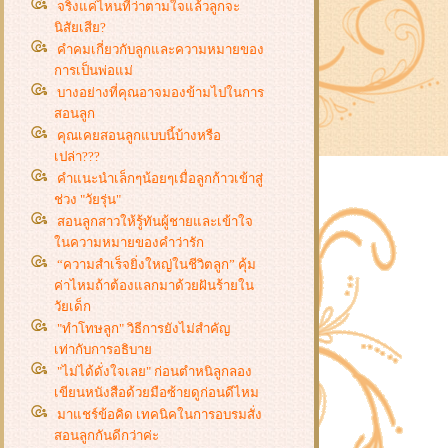
จริงแค่ไหนที่ว่าตามใจแล้วลูกจะ
นิสัยเสีย?
คำคมเกี่ยวกับลูกและความหมายของ
การเป็นพ่อแม่
บางอย่างที่คุณอาจมองข้ามไปในการ
สอนลูก
คุณเคยสอนลูกแบบนี้บ้างหรือ
เปล่า???
คำแนะนำเล็กๆน้อยๆเมื่อลูกก้าวเข้าสู่
ช่วง "วัยรุ่น"
สอนลูกสาวให้รู้ทันผู้ชายและเข้าใจ
นความหมายของคำว่ารัก
“ความสำเร็จยิ่งใหญ่ในชีวิตลูก” คุ้ม
ค่าไหมถ้าต้องแลกมาด้วยฝันร้ายใน
วัยเด็ก
"ทำโทษลูก" วิธีการยังไม่สำคัญ
เท่ากับการอธิบา
"ไม่ได้ดั่งใจเลย" ก่อนตำหนิลูกลอง
เขียนหนังสือด้วยมือซ้ายดูก่อนดีไหม
มาแชร์ข้อคิด เทคนิคในการอบรมสั่ง
สอนลูกกันดีกว่าค่ะ