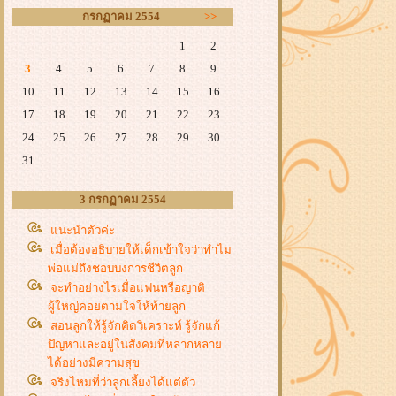
กรกฏาคม 2554
>>
1
2
3
4
5
6
7
8
9
10
11
12
13
14
15
16
17
18
19
20
21
22
23
24
25
26
27
28
29
30
31
3 กรกฏาคม 2554
นะนำตัวค่ะ
เมื่อต้องอธิบายให้เด็กเข้าใจว่าทำไม
พ่อแม่ถึงชอบบงการชีวิตลูก
จะทำอย่างไรเมื่อแฟนหรือญาติ
ผู้ใหญ่คอยตามใจให้ท้ายลูก
สอนลูกให้รู้จักคิดวิเคราะห์ รู้จักแก้
ปัญหาและอยู่ในสังคมที่หลากหลา
ได้อย่างมีความสุข
จริงไหมที่ว่าลูกเลี้ยงได้แต่ตัว