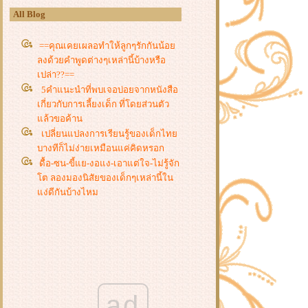
All Blog
==คุณเคยเผลอทำให้ลูกๆรักกันน้อ
ลงด้วยคำพูดต่างๆเหล่านี้บ้างหรือ
เปล่า??==
5คำแนะนำที่พบเจอบ่อยจากหนังสือ
เกี่ยวกับการเลี้ยงเด็ก ที่โดยส่วนตัว
ล้วขอค้าน
เปลี่ยนแปลงการเรียนรู้ของเด็กไท
บางทีก็ไม่ง่ายเหมือนแค่คิดหรอก
ดื้อ-ซน-ขี้แย-งอแง-เอาแต่ใจ-ไม่รู้จัก
ต ลองมองนิสัยของเด็กๆเหล่านี้ใน
ง่ดีกันบ้างไหม
ว่าด้วยเรื่องการเลี้ยงลูกของพ่อแม่
สมัยนี้บ้างดีกว่า
สอนเด็กที่คิดว่าสถานะครอบครัวคือ
ปมด้อยให้ลุกขึ้นสู้เมื่อโดนดูถูกจาก
เด็กกลุ่มไฮโซ
ว่าด้วยเรื่องของเด็กผู้หญิงสมัยนี้บ้าง
ดีกว่า
ad