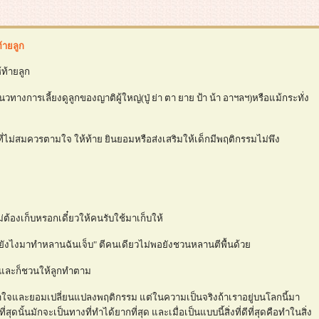
้ายลูก
ท้ายลูก
างการเลี้ยงดูลูกของญาติผู้ใหญ่(ปู่ ย่า ตา ยาย ป้า น้า อาฯลฯ)หรือแม้กระทั่ง
ที่ไม่สมควรตามใจ ให้ท้าย ยินยอมหรือส่งเสริมให้เด็กมีพฤติกรรมไม่พึง
ไม่ต้องเก็บหรอกเดี๋ยวให้คนรับใช้มาเก็บให้
กล้าดียังไงมาทำหลานฉันเจ็บ" ตีคนเดียวไม่พอยังชวนหลานตีพื้นด้ว
ไปและก็ชวนให้ลูกทำตาม
เข้าใจและยอมเปลี่ยนแปลงพฤติกรรม แต่ในความเป็นจริงถ้าเราอยู่บนโลกนี้มา
ดนั้นมักจะเป็นทางที่ทำได้ยากที่สุด และเมื่อเป็นแบบนี้สิ่งที่ดีที่สุดคือทำในสิ่ง