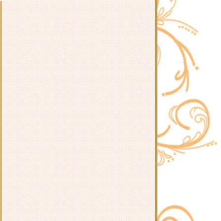
คำคมเกี่ยวกับลูกและความหมายของ
การเป็นพ่อแม่
บางอย่างที่คุณอาจมองข้ามไปในการ
สอนลูก
คุณเคยสอนลูกแบบนี้บ้างหรือ
เปล่า???
คำแนะนำเล็กๆน้อยๆเมื่อลูกก้าวเข้าสู่
ช่วง "วัยรุ่น"
สอนลูกสาวให้รู้ทันผู้ชายและเข้าใจ
นความหมายของคำว่ารัก
“ความสำเร็จยิ่งใหญ่ในชีวิตลูก” คุ้ม
ค่าไหมถ้าต้องแลกมาด้วยฝันร้ายใน
วัยเด็ก
"ทำโทษลูก" วิธีการยังไม่สำคัญ
เท่ากับการอธิบา
"ไม่ได้ดั่งใจเลย" ก่อนตำหนิลูกลอง
เขียนหนังสือด้วยมือซ้ายดูก่อนดีไหม
มาแชร์ข้อคิด เทคนิคในการอบรมสั่ง
สอนลูกกันดีกว่าค่ะ