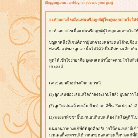
Bloggang.com : weblog for you and your gang
จะทำอย่างไรเมื่อแฟนหรือญาติผู้ใหญ่คอยตามใจให้ท
จะทำอย่างไรเมื่อแฟนหรือญาติผู้ใหญ่คอยตามใจให้
ปัญหาหนึ่งที่เจนคิดว่าผู้ปกครองหลายคนได้พบคือแนวท
พ่อหรือแม่ของลูกเองนั้นไม่ได้ไปในทิศทางเดียวกัน
พูดให้เข้าใจง่ายๆคือ บุคคลเหล่านี้อาจตามใจในสิ่ง
ประสงค์
เจนขอยกตัวอย่างสักสามกรณี
(1) ลูกเล่นของเล่นเสร็จกำลังจะเก็บใส่ลัง ปู่บอกว่า 
(2) ลูกวิ่งเล่นแล้วหกล้ม ป้าเข้ามาตีพื้น "นี่แน่ๆ 
(3) พ่อเอาพิซซ่าขึ้นมานอนกินบนเตียง กินไปดูทีวี
น่นอนว่าทางแก้ที่ดีที่สุดคืออธิบายให้คนเหล่านี้
นานพอก็จะทราบได้ว่าหลายต่อหลายครั้งทางแก้ที่ดีที่สุ