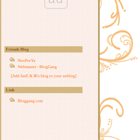
สอนลูกให้ฉลาด เป็นเด็กดี มีความสุข
ต้องสอนให้รู้จักคิด
เลี้ยงเด็กให้ถูกต้องและถูกใจ(เด็ก)ไป
ด้วยกันไม่ได้จริงๆหรือ
เลี้ยงลูกให้เป็นเด็กอารมณ์ดี มีความ
สุข ไม่ก้าวร้าว เริ่มได้ตั้งแต่ให้นม
พูดอย่างไรให้เด็กตั้งใจเรียน
พูดและสอนอย่างไรให้โดนใจเด็ก
Friends Blog
น้ำท่วมคราวนี้ เรามาใช้เป็นโอกาส
NooPeeYa
นการสอนสิ่งต่างๆเหล่านี้ให้กับเด็ก
Webmaster - BlogGang
กันดีไหม
มาแชร์วิธีสอนลูกกรณีเกิดน้ำท่วมกัน
[Add JanE & IK's blog to your weblog]
ดีไหมค่ะ
ภาค2...สอนเด็กช่างเถียงให้ได้ดีต้อง
Link
สอนให้ไม่มีเหตุผล(วิบัติ)
Bloggang.com
สื่อโทรทัศน์กับเด็ก - ระวังในสิ่งที่ไม่
อันตรายแต่กลับเปิดโอกาสให้สื่อพิษ
ร้ายมาทำลายลูกหรือเปล่า
สอนเด็กช่างเถียงให้ได้ดีต้องสอนให้
ไม่มีเหตุผล(วิบัติ)
(ภาค2)Terrible Twos มาทำความ