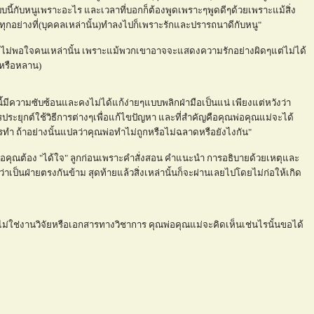
นี้กับหนูเพราะอะไร และเวลาที่บอกก็ต้องพูดเพราะๆพูดดีๆด้วยเพราะแม้สิ่ง
ทุกอย่างที่(บุคคลเหล่านั้น)ทำลงไปก็เพราะรักและปรารถนาดีกับหนู"
ไม่พอใจคนเหล่านั้น เพราะแม้พวกเขาอาจจะแสดงความรักอย่างผิดๆแต่ไม่ได้
(หรือหลาน)
้มีความซับซ้อนและคงไม่ได้แก้ง่ายๆแบบพลิกฝ่ามือเป็นแน่ เพียงแต่หวังว่า
ยุกต์ใช้วิธีการต่างๆเพื่อแก้ไขปัญหา และที่สำคัญคือคุณพ่อคุณแม่จะได้
รทำ ถ้าอย่างนั้นแปลว่าคุณพ่อทำไม่ถูกหรือไม่ฉลาดหรือยังไงกัน"
ี้คือคุณต้อง "ได้ใจ" ลูกก่อนเพราะคำสั่งสอน คำแนะนำ การอธิบายด้วยเหตุและ
่าเป็นฝ่ายตรงกันข้าม สุดท้ายแล้วสิ่งเหล่านั้นก็จะผ่านเลยไปโดยไม่ก่อให้เกิด
ม่ใช่งานวิจัยหรือเอกสารทางวิชาการ คุณพ่อคุณแม่จะคิดเห็นเช่นไรนั้นขอได้