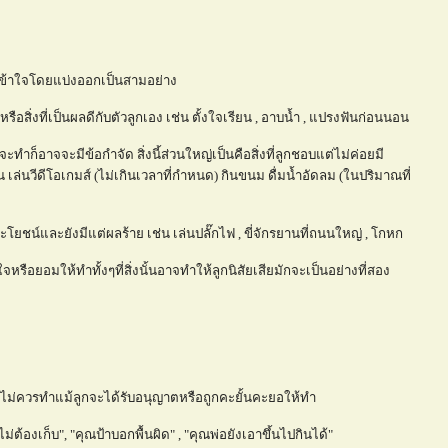
กเข้าใจโดยแบ่งออกเป็นสามอย่าง
ี่หรือสิ่งที่เป็นผลดีกับตัวลูกเอง เช่น ตั้งใจเรียน , อาบน้ำ , แปรงฟันก่อนนอน
ี่จะทำก็อาจจะมีข้อกำจัด สิ่งนี้ส่วนใหญ่เป็นคือสิ่งที่ลูกชอบแต่ไม่ค่อยมี
่น เล่นวีดีโอเกมส์ (ไม่เกินเวลาที่กำหนด) กินขนม ดื่มน้ำอัดลม (ในปริมาณที่
มีประโยชน์และยังมีแต่ผลร้าย เช่น เล่นปลั๊กไฟ , ขี่จักรยานที่ถนนใหญ่ , โกหก
จหรือยอมให้ทำทั้งๆที่สิ่งนั้นอาจทำให้ลูกนิสัยเสียมักจะเป็นอย่างที่สอง
งที่ไม่ควรทำแม้ลูกจะได้รับอนุญาตหรือถูกคะยั้นคะยอให้ทำ
ต้องเก็บ", "คุณป้าบอกพื้นผิด" , "คุณพ่อยังเอาขึ้นไปกินได้"