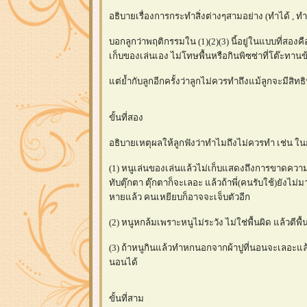
อธิบายเรื่องการกระทำสิ่งต่างๆสามอย่าง (ทำได้ , ทำ
บอกลูกว่าพฤติกรรมใน (1)(2)(3) นี้อยู่ในแบบที่สองค
เก็บของเล่นเอง ไม่โทษพื้นหรือกินพิซซ่าที่โต๊ะทานข
ต่ย้ำกับลูกอีกครั้งว่าลูกไม่ควรทำถึงแม้ลูกจะมีสิท
ขั้นที่สอง
อธิบายเหตุผลให้ลูกฟังว่าทำไมถึงไม่ควรทำ เช่น ใน
(1) หนูเล่นของเล่นแล้วไม่เก็บแสดงถึงการขาดความร
ทับตุ๊กตา ตุ๊กตาก็จะเลอะ แล้วถ้าพี่(คนรับใช้)ยัง
หายแล้ว คนเหยียบก็อาจจะเจ็บตัวอีก
(2) หนูหกล้มเพราะหนูไม่ระวัง ไม่ใช่พื้นผิด แล้วตีพ
(3) ถ้าหนูกินแล้วทำหกนอกจากผ้าปูที่นอนจะเลอะแ
นอนได้
ขั้นที่สาม