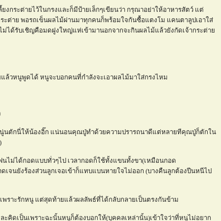
้เลี้ยงกระต่ายไว้ในกรงและก็มีป้ายเล็กๆเขียนว่า กรุณาอย่าให้อาหารสัตว์ แต่
จ้ากระต่าย พอรถเข็นผลไม้ผ่านมาทุกคนก็พร้อมใจกันซื้อแตงโม แคนตาลูปเอาใส่
่ไม่ได้รับเชิญคือมดฝูงใหญ่แห่เข้ามานอกจากจะกินผลไม้แล้วยังกัดเจ้ากระต่า
่ายแล้วหนูพูดได้ หนูจะบอกคนที่กำลังจะเอาผลไม้มาใส่กรงไหม
ง
ู่นตักนี่ให้น้องอิ๊ก แน่นอนคุณปู่ทำด้วยความปรารถนาดีแต่หลายทีคุณปู่ก็ตักใน
)
ม่ได้กอดแบบทั่วๆไป เวลากอดก็ใช้ทั้งแขนทั้งขา(เหมือนกอด
ดเจนยังร้องส่วนลูกเจอเข้าก็แทบแบนหายใจไม่ออก (บางคืนลูกต้องปีนหนีไป
เพราะรักหนู แต่สุดท้ายแล้วผลลัพธ์ที่ได้กลับกลายเป็นตรงกันข้าม
้และคิดเป็นเพราะฉะนั้นหนูก็ต้องบอกให้(บุคคลเหล่านั้น)เข้าใจว่าที่หนูไม่อยาก