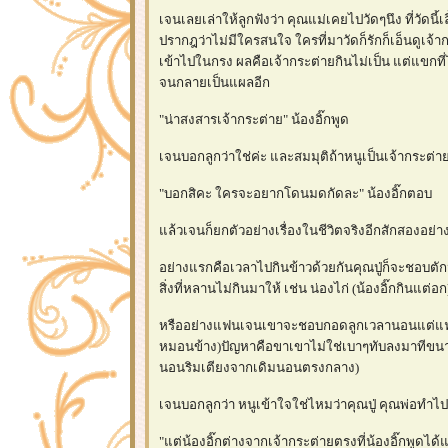
เจนเลยเล่าให้ลูกฟังว่า คุณแม่เคยไปวัดๆนึง ที่วัดนี
ปรากฎว่าไม่มีใครสนใจ ใครที่มาวัดก็รักก็เอ็นดูเ
เข้าไปในกรง ผลคือเจ้ากระต่ายกินไม่เป็น แต่แขกที
จนกลายเป็นแผลอีก
"น่าสงสารเจ้ากระต่าย" น้องอิ๊กพูด
เจนบอกลูกว่าใช่ค่ะ และสมมุติถ้าหนูเป็นเจ้ากระต
"บอกสิคะ ใครจะอยากโดนมดกัดละ" น้องอิ๊กตอบ
ล้วเจนก็ยกตัวอย่างเรื่องในชีวิตจริงอีกสักสองอย่า
อย่างแรกคือเวลาไปกินข้าวด้วยกันคุณปู่ก็จะชอบตักน
สิ่งที่หลานไม่กินมาให้ เช่น น่องไก่ (น้องอิ๊กกินแต่อก
หรืออย่างแฟนเจนเขาจะชอบกอดลูกเวลานอนแต่แฟนไ
หมอนข้าง)ปัญหาคือขาเขาไม่ใช่เบาๆทับลงมาทีขนา
นอนริมเตียงจากเดิมนอนตรงกลาง)
เจนบอกลูกว่า หนูเข้าใจใช่ไหมว่าคุณปู่ คุณพ่อทำไป
"แต่น้องอิ๊กต่างจากเจ้ากระต่ายตรงที่น้องอิ๊กพูดได