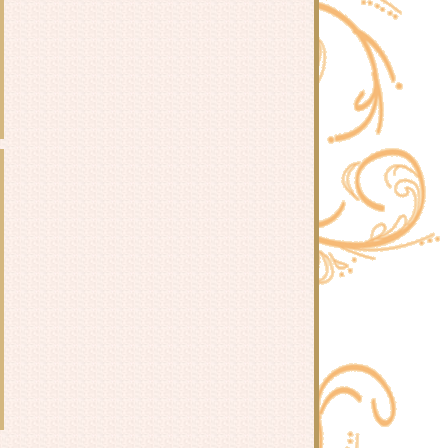
เข้าใจกับเจ้าวายร้ายวัยสองขวบกัน
Terrible Twos มาทำความเข้าใจกับ
เจ้าวายร้ายวัยสองขวบกัน
ม่ ผู้หญิงที่ขี้บ่นกลุ้มมันได้ทุกเรื่อง
ละไม่เคยพอใจอะไรสักอย่าง
พูดอย่างไรไม่ให้ทำร้ายจิตใจเด็ก
ข้อแตกต่างระหว่าง "ลูกเรา" กับ "ลูก
คนอื่น"
จะเข้าใจเด็กได้อย่างไร ถ้าเอาแต่
ช้ตรรกะสำเร็จรูป
นะนำตัวค่ะ
เมื่อต้องอธิบายให้เด็กเข้าใจว่าทำไม
พ่อแม่ถึงชอบบงการชีวิตลูก
จะทำอย่างไรเมื่อแฟนหรือญาติ
ผู้ใหญ่คอยตามใจให้ท้ายลูก
สอนลูกให้รู้จักคิดวิเคราะห์ รู้จักแก้
ปัญหาและอยู่ในสังคมที่หลากหลา
ได้อย่างมีความสุข
จริงไหมที่ว่าลูกเลี้ยงได้แต่ตัว
จริงแค่ไหนที่ว่าตามใจแล้วลูกจะ
นิสัยเสีย?