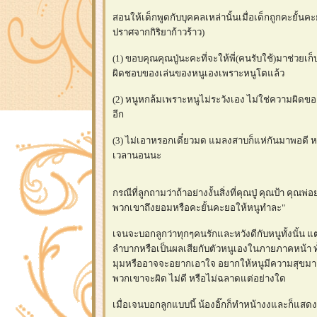
สอนให้เด็กพูดกับบุคคลเหล่านั้นเมื่อเด็กถูกคะยั้
ปราศจากกิริยาก้าวร้าว)
(1) ขอบคุณคุณปู่นะคะที่จะให้พี่(คนรับใช้)มาช่วยเก
ผิดชอบของเล่นของหนูเองเพราะหนูโตแล้ว
(2) หนูหกล้มเพราะหนูไม่ระวังเอง ไม่ใช่ความผิดของ
อีก
(3) ไม่เอาหรอกเดี๋ยวมด แมลงสาบก็แห่กันมาพอดี 
เวลานอนนะ
กรณีที่ลูกถามว่าถ้าอย่างงั้นสิ่งที่คุณปู่ คุณป้า คุณ
พวกเขาถึงยอมหรือคะยั้นคะยอให้หนูทำละ"
เจนจะบอกลูกว่าทุกๆคนรักและหวังดีกับหนูทั้งนั้น แต่
ลำบากหรือเป็นผลเสียกับตัวหนูเองในภายภาคหน้า ทั้
มุมหรืออาจจะอยากเอาใจ อยากให้หนูมีความสุขมากๆ
พวกเขาจะผิด ไม่ดี หรือไม่ฉลาดแต่อย่างใด
เมื่อเจนบอกลูกแบบนี้ น้องอิ๊กก็ทำหน้างงและก็แสด