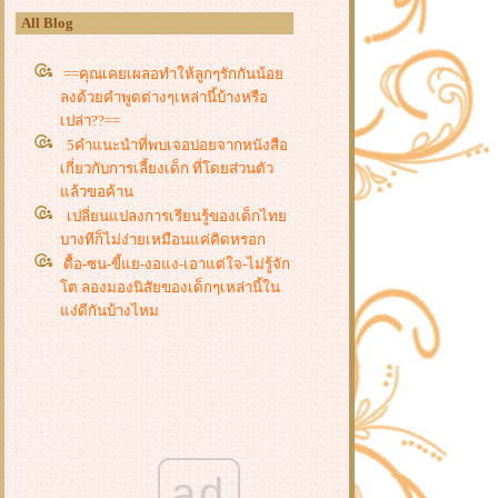
All Blog
==คุณเคยเผลอทำให้ลูกๆรักกันน้อ
ลงด้วยคำพูดต่างๆเหล่านี้บ้างหรือ
เปล่า??==
5คำแนะนำที่พบเจอบ่อยจากหนังสือ
เกี่ยวกับการเลี้ยงเด็ก ที่โดยส่วนตัว
ล้วขอค้าน
เปลี่ยนแปลงการเรียนรู้ของเด็กไท
บางทีก็ไม่ง่ายเหมือนแค่คิดหรอก
ดื้อ-ซน-ขี้แย-งอแง-เอาแต่ใจ-ไม่รู้จัก
ต ลองมองนิสัยของเด็กๆเหล่านี้ใน
ง่ดีกันบ้างไหม
ว่าด้วยเรื่องการเลี้ยงลูกของพ่อแม่
สมัยนี้บ้างดีกว่า
สอนเด็กที่คิดว่าสถานะครอบครัวคือ
ปมด้อยให้ลุกขึ้นสู้เมื่อโดนดูถูกจาก
เด็กกลุ่มไฮโซ
ว่าด้วยเรื่องของเด็กผู้หญิงสมัยนี้บ้าง
ดีกว่า
ad