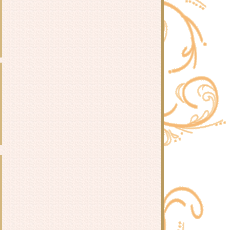
เข้าใจกับเจ้าวายร้ายวัยสองขวบกัน
Terrible Twos มาทำความเข้าใจกับ
เจ้าวายร้ายวัยสองขวบกัน
ม่ ผู้หญิงที่ขี้บ่นกลุ้มมันได้ทุกเรื่อง
ละไม่เคยพอใจอะไรสักอย่าง
พูดอย่างไรไม่ให้ทำร้ายจิตใจเด็ก
ข้อแตกต่างระหว่าง "ลูกเรา" กับ "ลูก
คนอื่น"
จะเข้าใจเด็กได้อย่างไร ถ้าเอาแต่
ช้ตรรกะสำเร็จรูป
นะนำตัวค่ะ
เมื่อต้องอธิบายให้เด็กเข้าใจว่าทำไม
พ่อแม่ถึงชอบบงการชีวิตลูก
จะทำอย่างไรเมื่อแฟนหรือญาติ
ผู้ใหญ่คอยตามใจให้ท้ายลูก
สอนลูกให้รู้จักคิดวิเคราะห์ รู้จักแก้
ปัญหาและอยู่ในสังคมที่หลากหลา
ได้อย่างมีความสุข
จริงไหมที่ว่าลูกเลี้ยงได้แต่ตัว
จริงแค่ไหนที่ว่าตามใจแล้วลูกจะ
นิสัยเสีย?