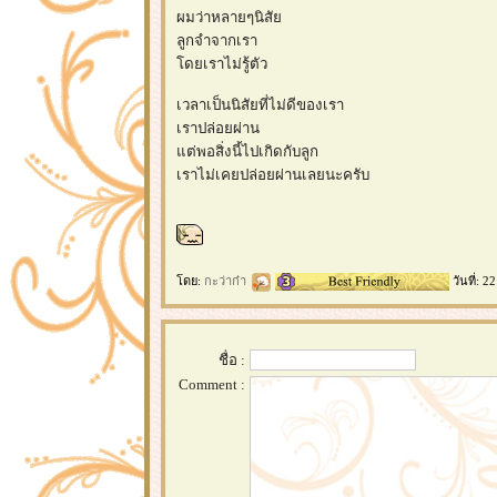
ผมว่าหลายๆนิสั
ลูกจำจากเรา
ดยเราไม่รู้ตัว
เวลาเป็นนิสัยที่ไม่ดีของเรา
เราปล่อยผ่าน
ต่พอสิ่งนี้ไปเกิดกับลูก
เราไม่เคยปล่อยผ่านเลยนะครับ
ดย:
กะว่าก๋า
วันที่: 2
ชื่อ :
Comment :