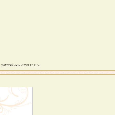
2 กุมภาพันธ์ 2555 เวลา:9:17:11 น.