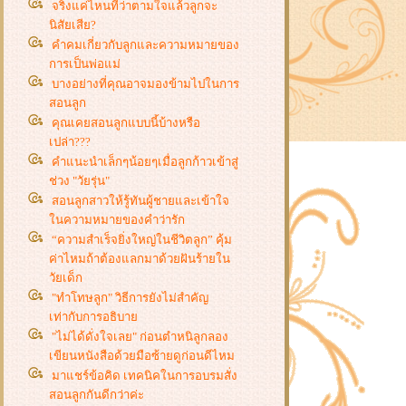
จริงแค่ไหนที่ว่าตามใจแล้วลูกจะ
นิสัยเสีย?
คำคมเกี่ยวกับลูกและความหมายของ
การเป็นพ่อแม่
บางอย่างที่คุณอาจมองข้ามไปในการ
สอนลูก
คุณเคยสอนลูกแบบนี้บ้างหรือ
เปล่า???
คำแนะนำเล็กๆน้อยๆเมื่อลูกก้าวเข้าสู่
ช่วง "วัยรุ่น"
สอนลูกสาวให้รู้ทันผู้ชายและเข้าใจ
นความหมายของคำว่ารัก
“ความสำเร็จยิ่งใหญ่ในชีวิตลูก” คุ้ม
ค่าไหมถ้าต้องแลกมาด้วยฝันร้ายใน
วัยเด็ก
"ทำโทษลูก" วิธีการยังไม่สำคัญ
เท่ากับการอธิบา
"ไม่ได้ดั่งใจเลย" ก่อนตำหนิลูกลอง
เขียนหนังสือด้วยมือซ้ายดูก่อนดีไหม
มาแชร์ข้อคิด เทคนิคในการอบรมสั่ง
สอนลูกกันดีกว่าค่ะ