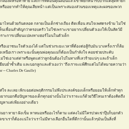
ยากลองดีหรือท้าทาย และการที่ตอนคุณสอนแล้วเขาพยักหน้ารับปากแต่สุดท้ายก็
 หรืออยากทำให้คุณเสียหน้า แต่เป็นเพราะสมองส่วนของเหตุและผลของพวก
ปไหนมาไหนด้วยกันตลอด กลายเป็นเด็กช่างเถียง ติดเพื่อน สนใจเพศตรงข้าม ไม่ใช่
นเพื่อนสำคัญกว่าครอบครัว ไม่ใช่เพราะเขาอยากเปลี่ยนตัวเองให้เป็นสัตว์มี
ป็นเพราะการเปลี่ยนแปลงทางฮอร์โมนในตัวเด็ก
เอาชนะใจตัวเองได้ แต่ในช่วงระยะเวลาที่ต้องต่อสู้กับมัน บางครั้งเราก็ล้ม
าจเหนือเรา เพราะฉะนั้นคุณพ่อคุณแม่ก็ต้องเป็นกำลังใจ คอยช่วยประคับ
ม่ใช่เอาแต่ด่าหรือพูดแต่ว่าลูกฉันต้องไปในทางที่เลวร้ายแน่ๆ และถ้าเด็ก
หยียบย่ำซ้ำเติม และบอกลูกและตัวเองว่า "ถึงเราจะแพ้ศึกแต่ไม่ได้หมายความว่า
 -- Charles De Gaulle)
ส่ใจ ละเลย เพิกเฉยต่อพฤติกรรมไม่พึงประสงค์ของเด็กหรือยอมให้เด็กทำทุก
อยากบอกคือปัญหาของเด็กทุกอย่างนั้นไม่ว่าเราจะแก้ด้วยวิธีไหนเราต้องคิดถึง
ัญหาแต่เพียงอย่างเดียว
กินยา ทายา ฝังเข็ม หาหมอหรืออะไรก็ตาม แต่คงไม่มีใครปวดเข่าปุ๊บก็บอกตัว
ขาเราก็ต้องแน่ใจว่าเราไม่มีทางเลือกอื่นใดที่ดีกว่านั้นแล้วๆมันเป็นสิ่งที่