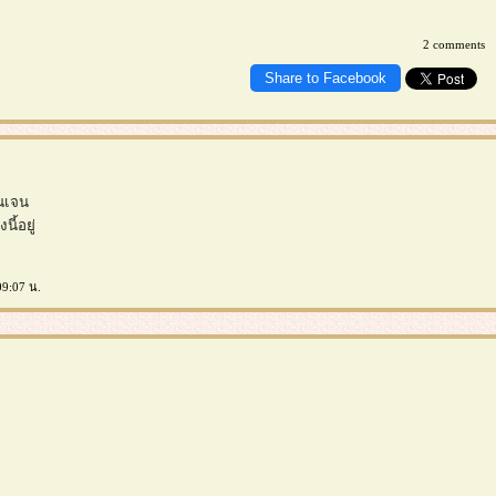
2 comments
Share to Facebook
ุณเจน
ี้อยู่
09:07 น.