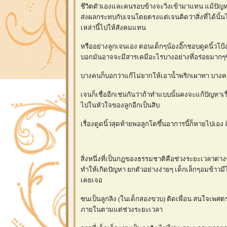
ชีวิตตัวเองและคนรอบข้างจะวิ่งเข้ามาแทน แม้ปัญหา
ส่งผลกระทบกับเจนโดยตรงแต่เจนคิดว่าสิ่งที่ได้นั้นไม
เหล่านี้ไปให้สังคมแทน
หรืออย่างลูกเจนเอง ตอนเด็กๆน้องอิ๊กชอบดูดนิ้วโป้
บอกมันอาจจะมีสารเคมีอะไรบางอย่างที่อร่อยมากๆซึมอ
บางคนก็บอกว่าแก้ไม่ยากให้เอาน้ำพริกเผาทา บางคน
เจนก็เชื่ออีกเช่นกันว่าถ้าทำแบบนั้นคงจะแก้ปัญหาเร
ไปในหัวใจของลูกอีกเป็นสิบ
เรื่องดูดนิ้วสุดท้ายพอลูกโตขึ้นอาการนี้ก็หายไปเอง
สิ่งหนึ่งที่เป็นกฎของธรรมชาติคือช่วงระยะเวลาต่า
ทำให้เกิดปัญหา ยกตัวอย่างง่ายๆ เด็กเล็กๆอมข้าวมี
เคยเจอ
ซนเป็นลูกลิง (ในเด็กสองขวบ) ติดเพื่อน สนใจเพศต
ภายในตามแต่ช่วงระยะเวลา