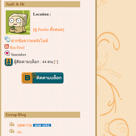
JanE & IK
Location :
[ดู Profile ทั้งหมด]
ฝากข้อความหลังไมค์
Rss Feed
Smember
ผู้ติดตามบล็อก : 44 คน [
?
]
Group Blog
บทความ
etc