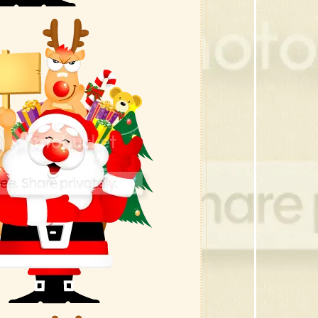
39 กร
38 ของ
37 กร
36 คริ
35 ต้
34 ซา
33 เท
32 คร
31 คร
30 หมว
29 โบว
28 ภา
27 ซาน
26 โบว
25 ภาพ
24 ภา
23 ต้
22 ต้
21 ขอ
20 ซา
19 ซานต