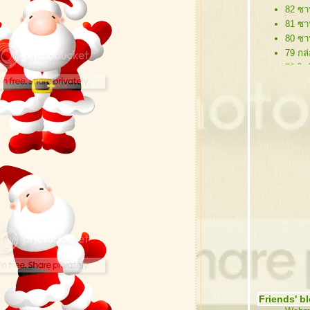
82 ซา
81 ซา
80 ซา
79 กล่
78 ริบ
77 ป้า
76 ต้
75 ต้
74 ซา
73 คร
72 ซา
71 กร
70 กร
69 โล
68 กิ
67 ซาน
66 ต้
65 หม
64 คร
63 กิ
Friends' b
62 คริ