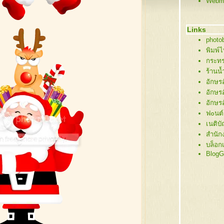
Webma
61 ต้
60 ต้
59 บ้
Links
58 นา
photob
57 ซา
พิมพ์
56 ภา
กระทร
55 คริ
ร้านน
54 ซา
อักษร
53 กิ่
อักษร
52 ซาน
อักษร
51 ต้
ฟ๐นต์
50 ต้
เนติบ
49 ซ
สำนัก
48 ขอ
บล็อก
47 คร
BlogG
46 คร
45 คร
44 คร
43 สโ
42 สโ
41 สโ
40 ซา