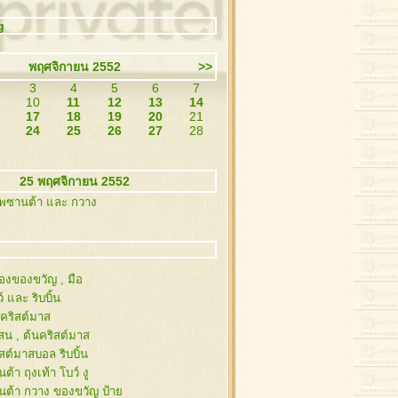
g
พฤศจิกายน 2552
>>
3
4
5
6
7
10
11
12
13
14
17
18
19
20
21
24
25
26
27
28
25 พฤศจิกายน 2552
พซานต้า และ กวาง
่องของขวัญ , มือ
์ และ ริบบิ้น
นคริสต์มาส
งสน , ต้นคริสต์มาส
สต์มาสบอล ริบบิ้น
ต้า ถุงเท้า โบว์ งู
นต้า กวาง ของขวัญ ป้า