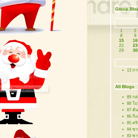
Group Blo
1
2
8
9
15
16
22
23
29
30
13 ภา
All Blogs
89 กล
88 โบว
87 ต้
86 กิ่
85 คริ
84 ซาน
83 ซา