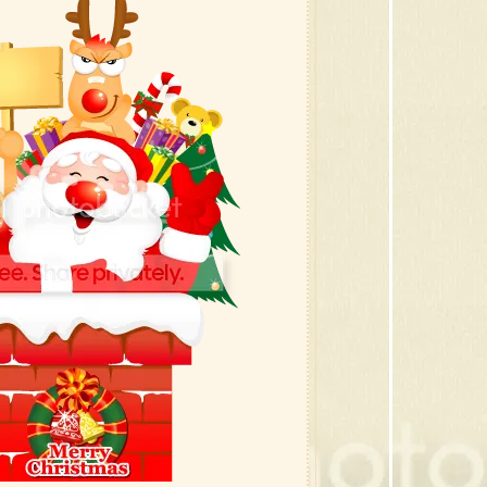
18 กล
17 สโน
16 กร
15 คร
14 ภา
13 ภา
12 ภา
11 ภา
10 ต้
9 กิ่ง
8 เที
7 คริ
6 คริ
5 ภาพ
4 ภาพ
3 คริส
2 คริส
1 ต้นค