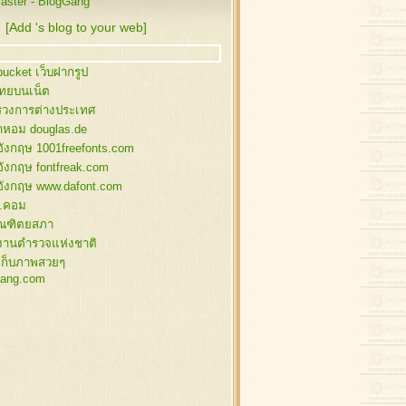
ster - BlogGang
นคริสต์มาส
นคริสต์มาส , กวางลายเส้น
[Add 's blog to your web]
านหิมะ สำหรับแต่งภาพ
งฟ้า , ซานต้า , สโนว์แมน
ucket เว็บฝากรูป
นต้า , สโนว์แมน
ไทยบนเน็ต
พกล่องของขวัญ
วงการต่างประเทศ
สต์มาส อิลลัสเก่าๆ
้ำหอม douglas.de
นต้า,ของแต่งคริสต์มาส
อังกฤษ 1001freefonts.com
งสน แต่งคริสต์มาส
อังกฤษ fontfreak.com
ตี้ , ซานต้า
อังกฤษ www.dafont.com
นคริสต์มาส
.คอม
นคริสต์มาส
ัณฑิตยสภา
านตาคลอส
งานตำรวจแห่งชาติ
งแต่งภาพคริสต์มาส
เก็บภาพสวยๆ
ิสต์มาสบอล
ang.com
ิสต์มาสบอล
ิสต์มาสบอล
ิสต์มาสบอล
นว์แมน
นว์แมน
นว์แมน
นตาคลอส , กวาง