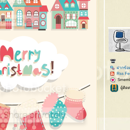
ฝากข้อ
Rss Fe
Smem
ผู้ติ