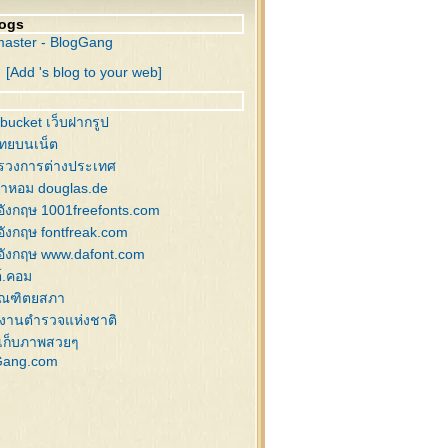
ิสต์มาสบอล , ดาว
logs
่งสนกับคริสต์มาสบอล
aster - BlogGang
ิสต์มาสบอล , กระดิ่ง
[Add 's blog to your web]
นคริสต์มาส
นคริสต์มาส , กวางลายเส้น
านหิมะ สำหรับแต่งภาพ
bucket เว็บฝากรูป
งฟ้า , ซานต้า , สโนว์แมน
ไทยบนเน็ต
นต้า , สโนว์แมน
รวงการต่างประเทศ
าพกล่องของขวัญ
้ำหอม douglas.de
ิสต์มาส อิลลัสเก่าๆ
อังกฤษ 1001freefonts.com
นต้า,ของแต่งคริสต์มาส
อังกฤษ fontfreak.com
่งสน แต่งคริสต์มาส
อังกฤษ www.dafont.com
นตี้ , ซานต้า
์.คอม
นคริสต์มาส
ัณฑิตยสภา
นคริสต์มาส
งานตำรวจแห่งชาติ
านตาคลอส
เก็บภาพสวยๆ
Gang.com
งแต่งภาพคริสต์มาส
ิสต์มาสบอล
ิสต์มาสบอล
ิสต์มาสบอล