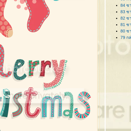
84 ซาน
83 ซา
82 ซา
81 ซา
80 ซ
79 กล
78 ริ
77 ป้า
76 ต้
75 ต้
74 ซา
73 คร
72 ซา
71 กร
70 กร
69 โล
68 กิ
67 ซาน
66 ต้
65 หม