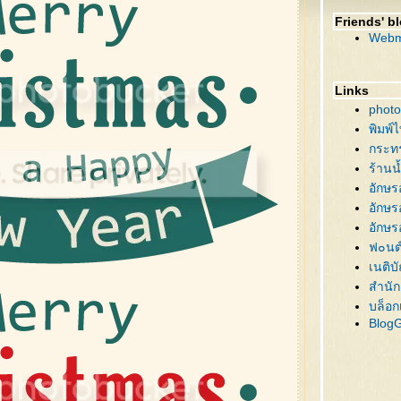
64 คร
Friends' b
63 กิ
Webm
62 คร
61 ต้
60 ต้
Links
59 บ้
photo
58 นา
พิมพ์
57 ซา
กระท
56 ภ
ร้านน
55 คร
อักษร
54 ซา
อักษร
53 กิ
อักษร
52 ซา
ฟ๐นต
51 ต้
เนติบ
50 ต้
สำนัก
49 ซ
บล็อก
Blog
48 ขอ
47 คร
46 คร
45 คร