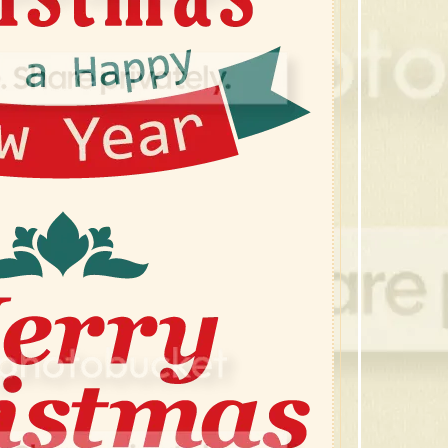
44 คร
43 ส
42 ส
41 ส
40 ซ
39 กร
38 ขอ
37 กร
36 คร
35 ต้
34 ซา
33 เท
32 ค
31 คร
30 หม
29 โบว
28 ภ
27 ซา
26 โบว
25 ภา
24 ภา