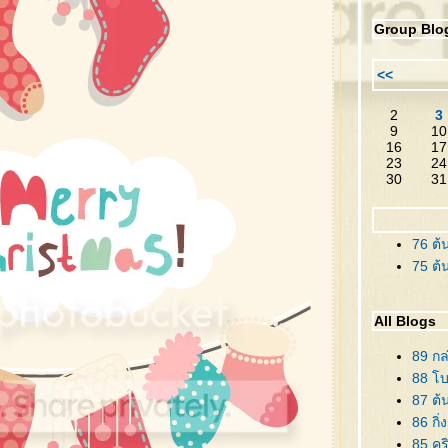
Group Blo
<<
2
3
9
10
16
17
23
24
30
31
76 ต้
75 ต้
All Blogs
89 กล
88 โบว
87 ต้
86 กิ่
85 คร