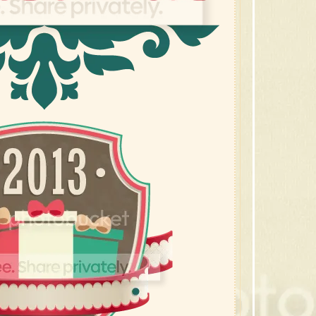
23 ต้
22 ต้
21 ขอ
20 ซ
19 ซาน
18 กล
17 สโน
16 กร
15 คร
14 ภ
13 ภ
12 ภ
11 ภ
10 ต้
9 กิ่
8 เที
7 คร
6 คริ
5 ภาพ
4 ภาพ