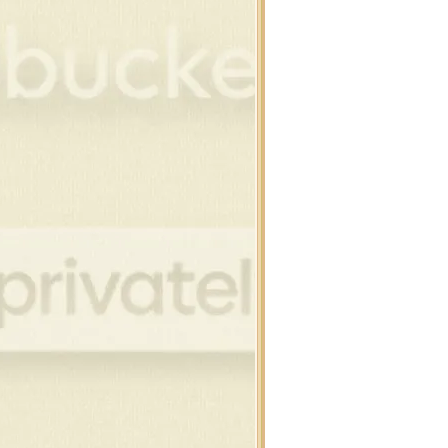
ิสต์มาสบอล
โนว์แมน
โนว์แมน
โนว์แมน
านตาคลอส , กวาง
อบ,ต้นสน,เทียน
งขวัญ,คริสต์มาสดุ๊กดิ๊ก
อบแต่งภาพคริสต์มาส
ิสต์มาสดุ๊กดิ๊ก,สโนว์แมน
นคริสต์มาสสำหรับแต่งภาพ
นต้า , สโนว์แมน
ียน , ดอกไม้ไฟ
ริสต์มาสบอล แบบห้อ
ิสต์มาสบอล
วกคริสต์มาส , ถุงเท้า
์ , ริบบิ้น คริสต์มาส
าพขนม สำหรับเทศกาล
นต้า , เด็ก , กวาง
์ , ริบบิ้น คริสต์มาส
พบ้านที่มีหิมะ
พต้นสนบนวิวหิมะ