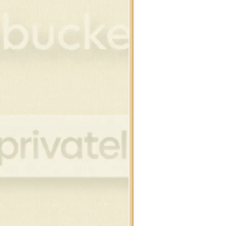
โนว์แมน
โนว์แมน
านตาคลอส , กวาง
อบ,ต้นสน,เทียน
งขวัญ,คริสต์มาสดุ๊กดิ๊ก
อบแต่งภาพคริสต์มาส
ิสต์มาสดุ๊กดิ๊ก,สโนว์แมน
นคริสต์มาสสำหรับแต่งภาพ
นต้า , สโนว์แมน
ียน , ดอกไม้ไฟ
ริสต์มาสบอล แบบห้อ
ิสต์มาสบอล
วกคริสต์มาส , ถุงเท้า
์ , ริบบิ้น คริสต์มาส
าพขนม สำหรับเทศกาล
นต้า , เด็ก , กวาง
์ , ริบบิ้น คริสต์มาส
พบ้านที่มีหิมะ
พต้นสนบนวิวหิมะ
นสน , ต้นคริสต์มาส