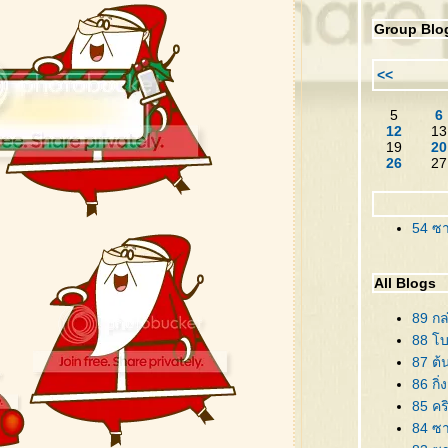
Group Blo
<<
5
6
12
13
19
20
26
27
54 ซา
All Blogs
89 กล
88 โบว
87 ต้
86 กิ่
85 คร
84 ซาน