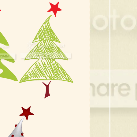
42 ส
41 ส
40 ซ
39 กร
38 ขอ
37 กร
36 คร
35 ต้
34 ซา
33 เท
32 ค
31 คร
30 หม
29 โบว
28 ภ
27 ซา
26 โบว
25 ภา
24 ภา
23 ต้