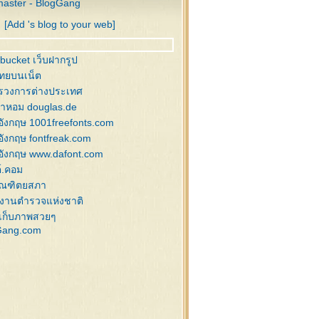
aster - BlogGang
ิสต์มาสบอล , กระดิ่ง
[Add 's blog to your web]
นคริสต์มาส
นคริสต์มาส , กวางลายเส้น
านหิมะ สำหรับแต่งภาพ
bucket เว็บฝากรูป
งฟ้า , ซานต้า , สโนว์แมน
ไทยบนเน็ต
นต้า , สโนว์แมน
รวงการต่างประเทศ
าพกล่องของขวัญ
้ำหอม douglas.de
ิสต์มาส อิลลัสเก่าๆ
อังกฤษ 1001freefonts.com
นต้า,ของแต่งคริสต์มาส
อังกฤษ fontfreak.com
่งสน แต่งคริสต์มาส
อังกฤษ www.dafont.com
นตี้ , ซานต้า
์.คอม
นคริสต์มาส
ัณฑิตยสภา
นคริสต์มาส
งานตำรวจแห่งชาติ
านตาคลอส
เก็บภาพสวยๆ
Gang.com
งแต่งภาพคริสต์มาส
ิสต์มาสบอล
ิสต์มาสบอล
ิสต์มาสบอล
ิสต์มาสบอล
โนว์แมน