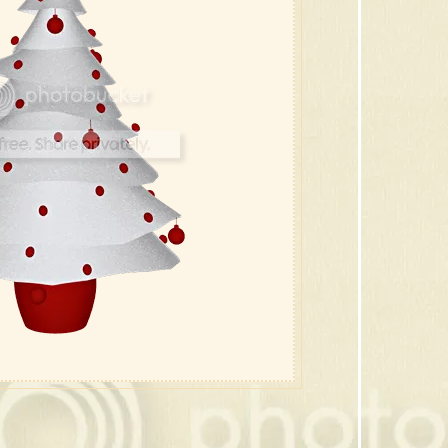
22 ต้
21 ขอ
20 ซ
19 ซาน
18 กล
17 สโน
16 กร
15 คร
14 ภ
13 ภ
12 ภ
11 ภ
10 ต้
9 กิ่
8 เที
7 คร
6 คริ
5 ภาพ
4 ภาพ
3 คริ
2 คริ