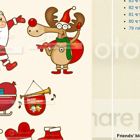
83 ซา
82 ซา
81 ซา
80 ซ
79 กล
78 ริ
77 ป้า
76 ต้
75 ต้
74 ซา
73 คร
72 ซา
71 กร
70 กร
69 โล
68 กิ
67 ซาน
66 ต้
65 หม
64 คร
Friends' b
63 กิ