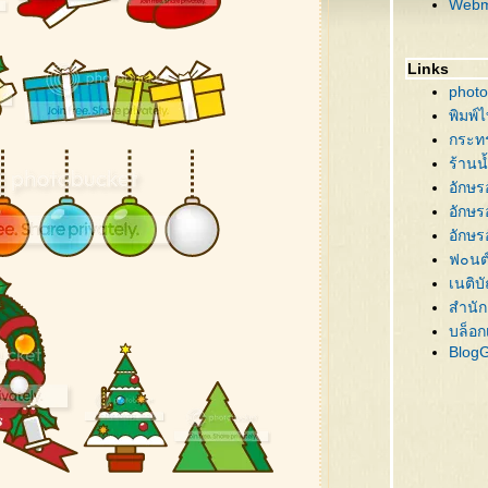
Webm
62 คร
61 ต้
60 ต้
Links
59 บ้
photo
58 นา
พิมพ์
57 ซา
กระท
56 ภ
ร้านน
55 คร
อักษร
54 ซา
อักษร
53 กิ
อักษร
52 ซา
ฟ๐นต
51 ต้
เนติบ
50 ต้
สำนัก
49 ซ
บล็อก
Blog
48 ขอ
47 คร
46 คร
45 คร
44 คร
43 ส