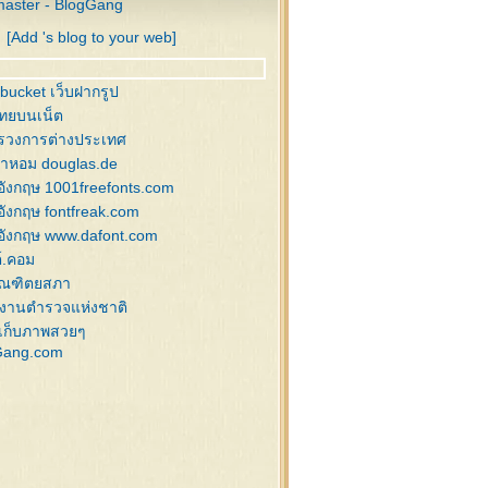
aster - BlogGang
ิสต์มาสบอล , กระดิ่ง
[Add 's blog to your web]
นคริสต์มาส
นคริสต์มาส , กวางลายเส้น
านหิมะ สำหรับแต่งภาพ
bucket เว็บฝากรูป
งฟ้า , ซานต้า , สโนว์แมน
ไทยบนเน็ต
นต้า , สโนว์แมน
รวงการต่างประเทศ
าพกล่องของขวัญ
้ำหอม douglas.de
ิสต์มาส อิลลัสเก่าๆ
อังกฤษ 1001freefonts.com
นต้า,ของแต่งคริสต์มาส
อังกฤษ fontfreak.com
่งสน แต่งคริสต์มาส
อังกฤษ www.dafont.com
นตี้ , ซานต้า
์.คอม
นคริสต์มาส
ัณฑิตยสภา
นคริสต์มาส
งานตำรวจแห่งชาติ
านตาคลอส
เก็บภาพสวยๆ
Gang.com
งแต่งภาพคริสต์มาส
ิสต์มาสบอล
ิสต์มาสบอล
ิสต์มาสบอล
ิสต์มาสบอล
โนว์แมน