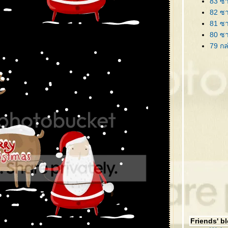
83 ซา
82 ซา
81 ซา
80 ซ
79 กล
78 ริ
77 ป้า
76 ต้
75 ต้
74 ซา
73 คร
72 ซา
71 กร
70 กร
69 โล
68 กิ
67 ซาน
66 ต้
65 หม
64 คร
Friends' b
63 กิ