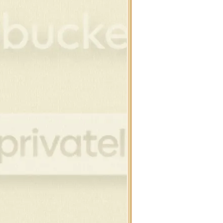
โนว์แมน
โนว์แมน
านตาคลอส , กวาง
อบ,ต้นสน,เทียน
งขวัญ,คริสต์มาสดุ๊กดิ๊ก
อบแต่งภาพคริสต์มาส
ิสต์มาสดุ๊กดิ๊ก,สโนว์แมน
นคริสต์มาสสำหรับแต่งภาพ
นต้า , สโนว์แมน
ียน , ดอกไม้ไฟ
ริสต์มาสบอล แบบห้อ
ิสต์มาสบอล
วกคริสต์มาส , ถุงเท้า
์ , ริบบิ้น คริสต์มาส
าพขนม สำหรับเทศกาล
นต้า , เด็ก , กวาง
์ , ริบบิ้น คริสต์มาส
พบ้านที่มีหิมะ
พต้นสนบนวิวหิมะ
นสน , ต้นคริสต์มาส