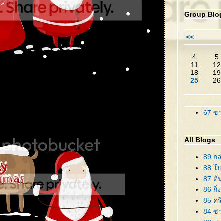
Group Blo
<<
4
5
11
12
18
19
25
26
67 ซาน
All Blogs
89 กล
88 โบว
87 ต้
86 กิ่
85 คร
84 ซาน