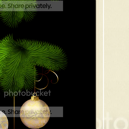
22 ต้
21 ขอ
20 ซ
19 ซาน
18 กล
17 สโน
16 กร
15 คร
14 ภ
13 ภ
12 ภ
11 ภ
10 ต้
9 กิ่
8 เที
7 คร
6 คริ
5 ภาพ
4 ภาพ
3 คริ
2 คริ