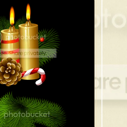
42 ส
41 ส
40 ซ
39 กร
38 ขอ
37 กร
36 คร
35 ต้
34 ซา
33 เท
32 ค
31 คร
30 หม
29 โบว
28 ภ
27 ซา
26 โบว
25 ภา
24 ภา
23 ต้