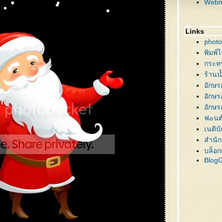
Webm
62 คร
61 ต้
60 ต้
Links
59 บ้
photo
58 นา
พิมพ์
57 ซา
กระท
56 ภ
ร้านน
55 คร
อักษร
54 ซา
อักษร
53 กิ
อักษร
52 ซา
ฟ๐นต
51 ต้
เนติบ
50 ต้
สำนัก
49 ซ
บล็อก
Blog
48 ขอ
47 คร
46 คร
45 คร
44 คร
43 ส