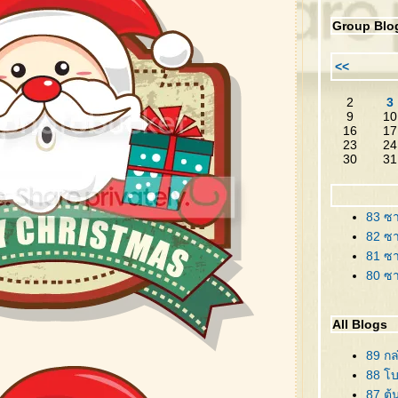
Group Blo
<<
2
3
9
10
16
17
23
24
30
31
83 ซา
82 ซา
81 ซา
80 ซ
All Blogs
89 กล
88 โบว
87 ต้