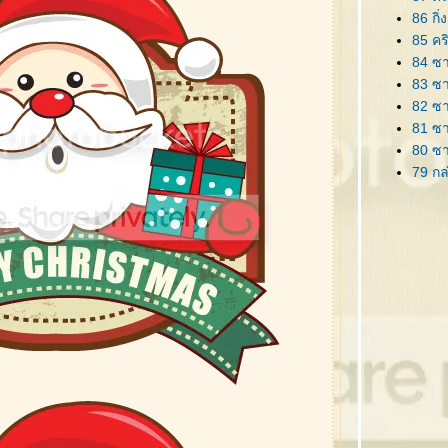
86 กิ่
85 คร
84 ซาน
83 ซา
82 ซา
81 ซา
80 ซ
79 กล
78 ริ
77 ป้า
76 ต้
75 ต้
74 ซา
73 คร
72 ซา
71 กร
70 กร
69 โล
68 กิ
67 ซาน