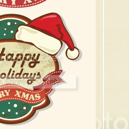
25 ภา
24 ภา
23 ต้
22 ต้
21 ขอ
20 ซ
19 ซาน
18 กล
17 สโน
16 กร
15 คร
14 ภ
13 ภ
12 ภ
11 ภ
10 ต้
9 กิ่
8 เที
7 คร
6 คริ