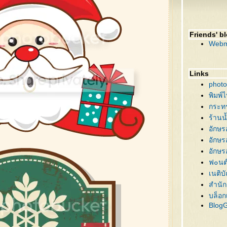
66 ต้
65 หม
64 คร
Friends' b
63 กิ
Webm
62 คร
61 ต้
60 ต้
Links
59 บ้
photo
58 นา
พิมพ์
57 ซา
กระท
56 ภ
ร้านน
55 คร
อักษร
54 ซา
อักษร
53 กิ
อักษร
52 ซา
ฟ๐นต
51 ต้
เนติบ
50 ต้
สำนัก
49 ซ
บล็อก
Blog
48 ขอ
47 คร