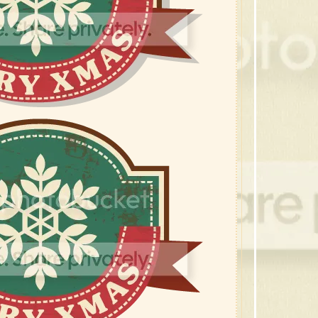
46 คร
45 คร
44 คร
43 ส
42 ส
41 ส
40 ซ
39 กร
38 ขอ
37 กร
36 คร
35 ต้
34 ซา
33 เท
32 ค
31 คร
30 หม
29 โบว
28 ภ
27 ซา
26 โบว