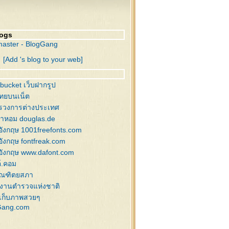
นคริสต์มาส
วกซานต้า,รองเท้า
ิสต์มาสบอล , ดาว
logs
่งสนกับคริสต์มาสบอล
aster - BlogGang
ิสต์มาสบอล , กระดิ่ง
[Add 's blog to your web]
นคริสต์มาส
นคริสต์มาส , กวางลายเส้น
านหิมะ สำหรับแต่งภาพ
bucket เว็บฝากรูป
งฟ้า , ซานต้า , สโนว์แมน
ไทยบนเน็ต
นต้า , สโนว์แมน
รวงการต่างประเทศ
าพกล่องของขวัญ
้ำหอม douglas.de
ิสต์มาส อิลลัสเก่าๆ
อังกฤษ 1001freefonts.com
นต้า,ของแต่งคริสต์มาส
อังกฤษ fontfreak.com
่งสน แต่งคริสต์มาส
อังกฤษ www.dafont.com
นตี้ , ซานต้า
์.คอม
นคริสต์มาส
ัณฑิตยสภา
นคริสต์มาส
งานตำรวจแห่งชาติ
านตาคลอส
เก็บภาพสวยๆ
Gang.com
งแต่งภาพคริสต์มาส
ิสต์มาสบอล