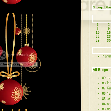
Group Blo
1
2
8
9
15
16
22
23
29
30
7 คริ
All Blogs
89 กล
88 โบว
87 ต้
86 กิ่
85 คริ
84 ซาน
83 ซา