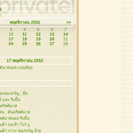
g
พฤศจิกายน 2552
>>
3
4
5
6
7
10
11
12
13
14
17
18
19
20
21
24
25
26
27
28
17 พฤศจิกายน 2552
สต์มาสบอล แบบห้อ
่องของขวัญ , มือ
์ และ ริบบิ้น
นคริสต์มาส
งสน , ต้นคริสต์มาส
สต์มาสบอล ริบบิ้น
ต้า ถุงเท้า โบว์ งู
นต้า กวาง ของขวัญ ป้า