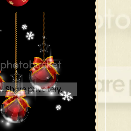
39 กร
38 ของ
37 กร
36 คริ
35 ต้
34 ซา
33 เท
32 คร
31 คร
30 หมว
29 โบว
28 ภา
27 ซาน
26 โบว
25 ภาพ
24 ภา
23 ต้
22 ต้
21 ขอ
20 ซา
19 ซานต