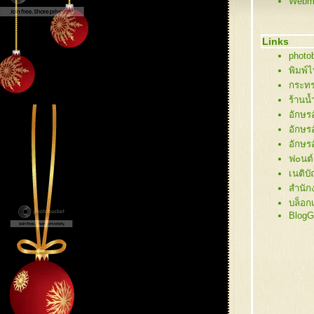
Webma
61 ต้
60 ต้
59 บ้
Links
58 นา
photob
57 ซา
พิมพ์
56 ภา
กระทร
55 คริ
ร้านน
54 ซา
อักษร
53 กิ่
อักษร
52 ซาน
อักษร
51 ต้
ฟ๐นต์
50 ต้
เนติบ
49 ซ
สำนัก
48 ขอ
บล็อก
47 คร
BlogG
46 คร
45 คร
44 คร
43 สโ
42 สโ
41 สโ
40 ซา