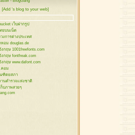
ster - BlogGang
นคริสต์มาส
นคริสต์มาส , กวางลายเส้น
[Add 's blog to your web]
านหิมะ สำหรับแต่งภาพ
งฟ้า , ซานต้า , สโนว์แมน
ucket เว็บฝากรูป
นต้า , สโนว์แมน
ไทยบนเน็ต
พกล่องของขวัญ
วงการต่างประเทศ
สต์มาส อิลลัสเก่าๆ
้ำหอม douglas.de
นต้า,ของแต่งคริสต์มาส
อังกฤษ 1001freefonts.com
งสน แต่งคริสต์มาส
อังกฤษ fontfreak.com
ตี้ , ซานต้า
อังกฤษ www.dafont.com
นคริสต์มาส
.คอม
นคริสต์มาส
ัณฑิตยสภา
านตาคลอส
งานตำรวจแห่งชาติ
งแต่งภาพคริสต์มาส
เก็บภาพสวยๆ
ิสต์มาสบอล
ang.com
ิสต์มาสบอล
ิสต์มาสบอล
ิสต์มาสบอล
นว์แมน
นว์แมน
นว์แมน
นตาคลอส , กวาง