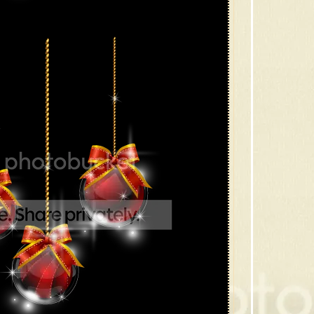
18 กล
17 สโน
16 กร
15 คร
14 ภา
13 ภา
12 ภา
11 ภา
10 ต้
9 กิ่ง
8 เที
7 คริ
6 คริ
5 ภาพ
4 ภาพ
3 คริส
2 คริส
1 ต้นค