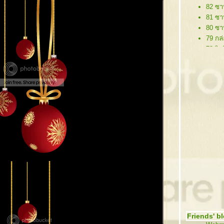
82 ซา
81 ซา
80 ซา
79 กล่
78 ริบ
77 ป้า
76 ต้
75 ต้
74 ซา
73 คร
72 ซา
71 กร
70 กร
69 โล
68 กิ
67 ซาน
66 ต้
65 หม
64 คร
63 กิ
Friends' b
62 คริ