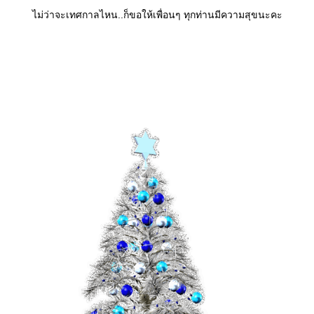
ไม่ว่าจะเทศกาลไหน..ก็ขอให้เพื่อนๆ ทุกท่านมีความสุขนะคะ