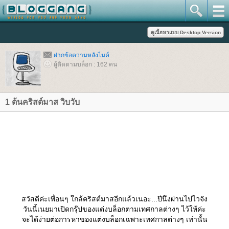
ฝากข้อความหลังไมค์
ผู้ติดตามบล็อก : 162 คน
1 ต้นคริสต์มาส วิบวับ
สวัสดีค่ะเพื่อนๆ ใกล้คริสต์มาสอีกแล้วเนอะ...ปีนึงผ่านไปไวจัง
วันนี้เนยมาเปิดกรุ๊ปของแต่งบล็อกตามเทศกาลต่างๆ ไว้ให้ค่ะ
จะได้ง่ายต่อการหาของแต่งบล็อกเฉพาะเทศกาลต่างๆ เท่านั้น