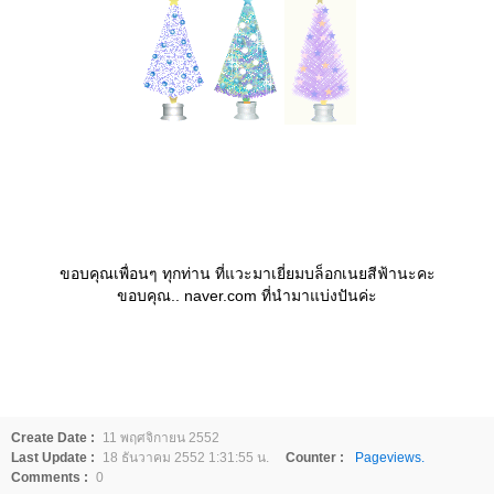
ขอบคุณเพื่อนๆ ทุกท่าน ที่แวะมาเยี่ยมบล็อกเนยสีฟ้านะคะ
ขอบคุณ.. naver.com ที่นำมาแบ่งปันค่ะ
Create Date :
11 พฤศจิกายน 2552
Last Update :
18 ธันวาคม 2552 1:31:55 น.
Counter :
Pageviews.
Comments :
0