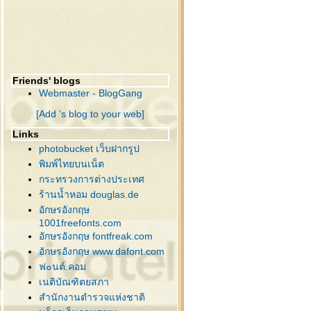
70 กระดาษโน๊ต ริบบิ้นสีแดง
69 โลโก้คริสต์มาส ,ซานต้า
68 กิ่งสนกับคริสต์มาสบอล
67 ซานต้า , กิ่งสน , เทียน
66 ต้นคริสต์มาส
Friends' blogs
65 หมวกซานต้า,รองเท้า
Webmaster - BlogGang
64 คริสต์มาสบอล , ดาว
[Add 's blog to your web]
63 กิ่งสนกับคริสต์มาสบอล
62 คริสต์มาสบอล , กระดิ่ง
Links
61 ต้นคริสต์มาส
photobucket เว็บฝากรูป
60 ต้นคริสต์มาส , กวางลา
พิมพ์ไทยบนเน็ต
เส้น
กระทรวงการต่างประเทศ
59 บ้านหิมะ สำหรับแต่งภาพ
ร้านน้ำหอม douglas.de
58 นางฟ้า , ซานต้า , สโนว์
อักษรอังกฤษ
1001freefonts.com
มน
อักษรอังกฤษ fontfreak.com
57 ซานต้า , สโนว์แมน
อักษรอังกฤษ www.dafont.com
56 ภาพกล่องของขวัญ
ฟ๐นต์.คอม
55 คริสต์มาส อิลลัสเก่าๆ
เนติบัณฑิตยสภา
54 ซานต้า,ของแต่งคริสต์มาส
สำนักงานตำรวจแห่งชาติ
53 กิ่งสน แต่งคริสต์มาส