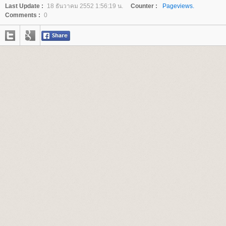
Last Update :
18 ธันวาคม 2552 1:56:19 น.
Counter :
Pageviews.
Comments :
0